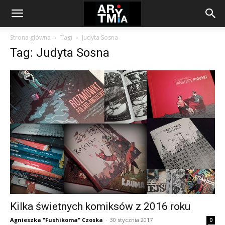
arytmia.eu
Strona główna
Tagi
Judyta Sosna
Tag: Judyta Sosna
Kilka świetnych komiksów z 2016 roku
Agnieszka "Fushikoma" Czoska
-
30 stycznia 2017
0