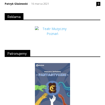
Patryk Głażewski
-
16 marca 2021
0
Reklama
Patronujemy: