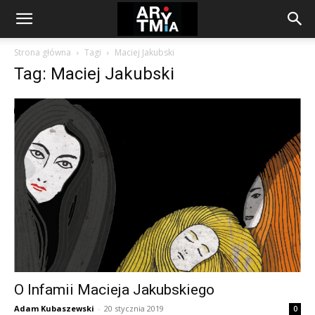
arytmia.eu
Strona główna
Tagi
Maciej Jakubski
Tag: Maciej Jakubski
O Infamii Macieja Jakubskiego
Adam Kubaszewski
-
20 stycznia 2019
0