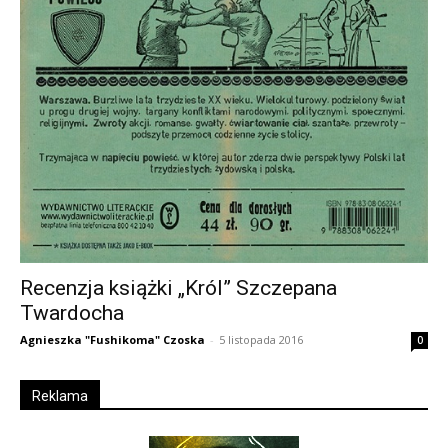
Recenzja książki „Król” Szczepana
Twardocha
Agnieszka "Fushikoma" Czoska
-
5 listopada 2016
0
Reklama