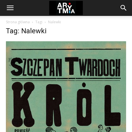
arytmia.eu
Strona główna
Tagi
Nalewki
Tag: Nalewki