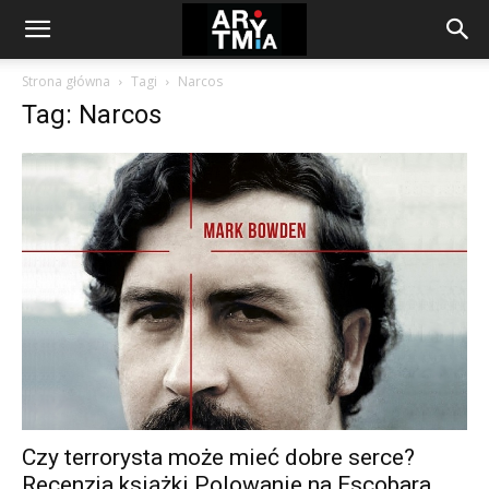
arytmia.eu
Strona główna
Tagi
Narcos
Tag: Narcos
Czy terrorysta może mieć dobre serce?
Recenzja książki Polowanie na Escobara...