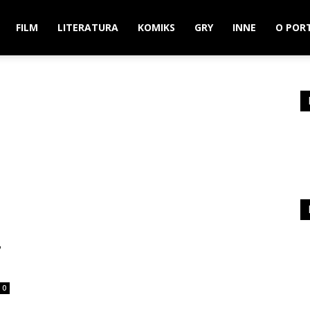
FILM
LITERATURA
KOMIKS
GRY
INNE
O POR
”
0