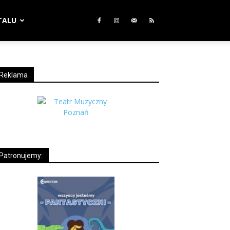
TALU
Reklama
Patronujemy: