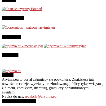
Patronujemy:
Jesteśmy na
Instagram
O NAS
Arytmia.eu to portal zajmujący się popkulturą. Znajdziesz tutaj
nowości, recenzje, wywiady i rozbudowaną publicystykę związaną
z filmem, komiksem, literaturą, grami czy popkulturowymi
eventami.
Napisz do nas:
redakcja@arytmia.eu
PODĄŻAJ ZA NAMI