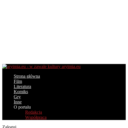
arytmia.eu
Strona główna
Film
Literatura
Komiks
Gry
Inne
O portalu
Redakcja
Współpraca
Zaloguj