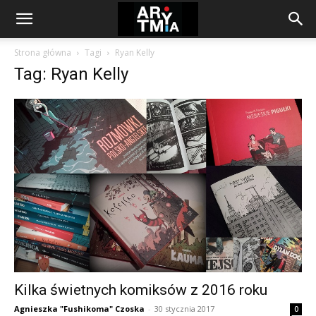
arytmia.eu
Strona główna
Tagi
Ryan Kelly
Tag: Ryan Kelly
Kilka świetnych komiksów z 2016 roku
Agnieszka "Fushikoma" Czoska
-
30 stycznia 2017
0