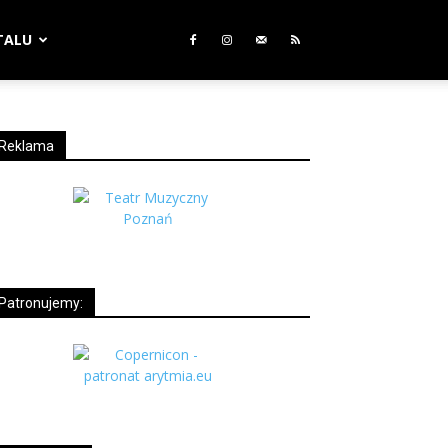
TALU
Reklama
Patronujemy: