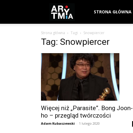
arytmia.eu
STRONA GŁÓWNA
Strona główna
Tagi
Snowpiercer
Tag: Snowpiercer
Więcej niż „Parasite”. Bong Joon-
ho – przegląd twórczości
Adam Kubaszewski
-
1 lutego 2020