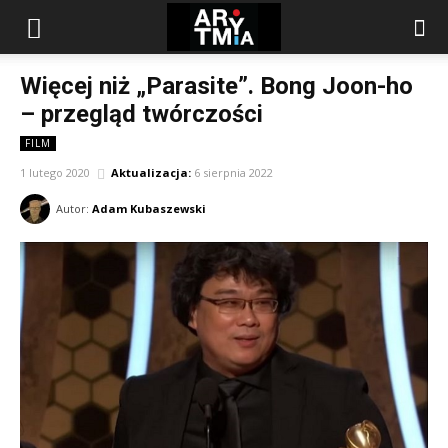
arytmia.eu
Więcej niż „Parasite”. Bong Joon-ho
– przegląd twórczości
FILM
1 lutego 2020
Aktualizacja:
6 sierpnia 2022
Autor:
Adam Kubaszewski