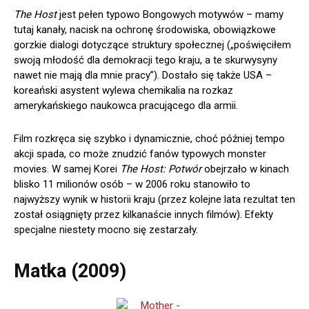
The Host
jest pełen typowo Bongowych motywów – mamy
tutaj kanały, nacisk na ochronę środowiska, obowiązkowe
gorzkie dialogi dotyczące struktury społecznej („poświęciłem
swoją młodość dla demokracji tego kraju, a te skurwysyny
nawet nie mają dla mnie pracy”). Dostało się także USA –
koreański asystent wylewa chemikalia na rozkaz
amerykańskiego naukowca pracującego dla armii.
Film rozkręca się szybko i dynamicznie, choć później tempo
akcji spada, co może znudzić fanów typowych monster
movies. W samej Korei
The Host: Potwór
obejrzało w kinach
blisko 11 milionów osób – w 2006 roku stanowiło to
najwyższy wynik w historii kraju (przez kolejne lata rezultat ten
został osiągnięty przez kilkanaście innych filmów). Efekty
specjalne niestety mocno się zestarzały.
Matka (2009)