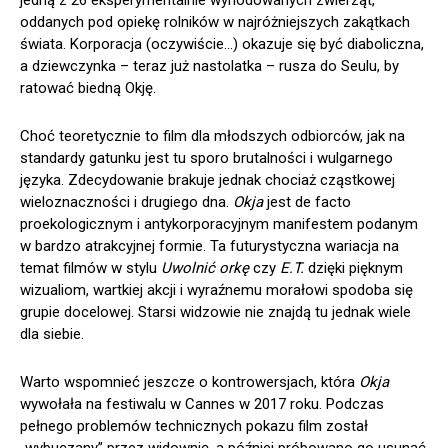
jedną z 26 eksperymentalnie wyhodowanych zwierząt,
oddanych pod opiekę rolników w najróżniejszych zakątkach
świata. Korporacja (oczywiście…) okazuje się być diaboliczna,
a dziewczynka – teraz już nastolatka – rusza do Seulu, by
ratować biedną Okję.
Choć teoretycznie to film dla młodszych odbiorców, jak na
standardy gatunku jest tu sporo brutalności i wulgarnego
języka. Zdecydowanie brakuje jednak chociaż cząstkowej
wieloznaczności i drugiego dna.
Okja
jest de facto
proekologicznym i antykorporacyjnym manifestem podanym
w bardzo atrakcyjnej formie. Ta futurystyczna wariacja na
temat filmów w stylu
Uwolnić orkę
czy
E.T.
dzięki pięknym
wizualiom, wartkiej akcji i wyraźnemu morałowi spodoba się
grupie docelowej. Starsi widzowie nie znajdą tu jednak wiele
dla siebie.
Warto wspomnieć jeszcze o kontrowersjach, która
Okja
wywołała na festiwalu w Cannes w 2017 roku. Podczas
pełnego problemów technicznych pokazu film został