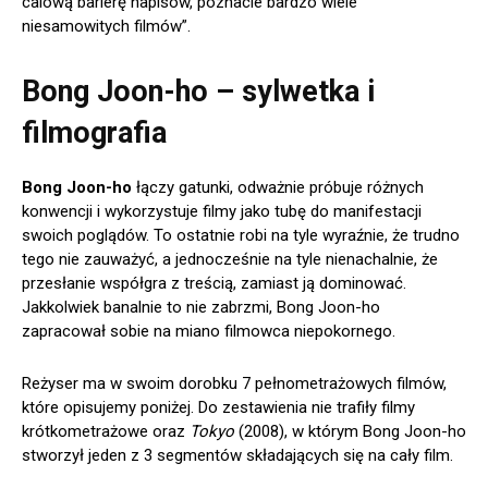
calową barierę napisów, poznacie bardzo wiele
niesamowitych filmów”.
Bong Joon-ho
– sylwetka i
filmografia
Bong Joon-ho
łączy gatunki, odważnie próbuje różnych
konwencji i wykorzystuje filmy jako tubę do manifestacji
swoich poglądów. To ostatnie robi na tyle wyraźnie, że trudno
tego nie zauważyć, a jednocześnie na tyle nienachalnie, że
przesłanie współgra z treścią, zamiast ją dominować.
Jakkolwiek banalnie to nie zabrzmi, Bong Joon-ho
zapracował sobie na miano filmowca niepokornego.
Reżyser ma w swoim dorobku 7 pełnometrażowych filmów,
które opisujemy poniżej. Do zestawienia nie trafiły filmy
krótkometrażowe oraz
Tokyo
(2008), w którym Bong Joon-ho
stworzył jeden z 3 segmentów składających się na cały film.