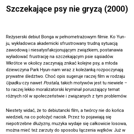
Szczekające psy nie gryzą (2000)
Reżyserski debiut Bonga w pełnometrażowym filmie. Ko Yun-
ju, wykładowca akademicki sfrustrowany trudną sytuacją
zawodową i niesatysfakcjonującym związkiem, postanawia
wyładować frustrację na szczekającym psie sąsiadów.
Wkrótce w okolicy zaczynają znikać kolejne psy, a młoda
dziewczyna Park Hyun-nam wraz z koleżanką rozpoczynają
prywatne śledztwo. Choć opis sugeruje raczej film w rodzaju
Upadku
czy nawet
Postala
, takich motywów jest tu niewiele –
to raczej lekko moralizatorski kryminał poruszający temat
różnych ról w społeczeństwie i związanych z tym problemów.
Niestety widać, że to debiutancki film, a twórcy nie do końca
wiedzieli, na co położyć nacisk. Przez to pojawiają się
niepotrzebne dłużyzny, muzyka wydaje się całkowicie losowa,
można mieć też zarzuty do sposobu łączenia wątków. Już w