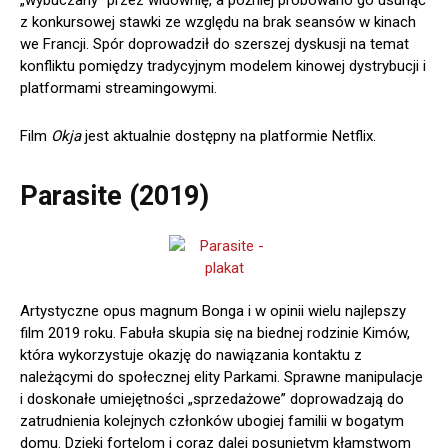
„wybuczany” przez widownię, a później próbowano go usunąć
z konkursowej stawki ze względu na brak seansów w kinach
we Francji. Spór doprowadził do szerszej dyskusji na temat
konfliktu pomiędzy tradycyjnym modelem kinowej dystrybucji i
platformami streamingowymi.
Film
Okja
jest aktualnie dostępny na platformie Netflix.
Parasite (2019)
Artystyczne opus magnum Bonga i w opinii wielu najlepszy
film 2019 roku. Fabuła skupia się na biednej rodzinie Kimów,
która wykorzystuje okazję do nawiązania kontaktu z
należącymi do społecznej elity Parkami. Sprawne manipulacje
i doskonałe umiejętności „sprzedażowe” doprowadzają do
zatrudnienia kolejnych członków ubogiej familii w bogatym
domu. Dzięki fortelom i coraz dalej posuniętym kłamstwom