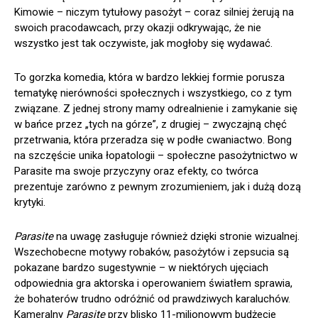
Kimowie – niczym tytułowy pasożyt – coraz silniej żerują na
swoich pracodawcach, przy okazji odkrywając, że nie
wszystko jest tak oczywiste, jak mogłoby się wydawać.
To gorzka komedia, która w bardzo lekkiej formie porusza
tematykę nierówności społecznych i wszystkiego, co z tym
związane. Z jednej strony mamy odrealnienie i zamykanie się
w bańce przez „tych na górze”, z drugiej – zwyczajną chęć
przetrwania, która przeradza się w podłe cwaniactwo. Bong
na szczęście unika łopatologii – społeczne pasożytnictwo w
Parasite ma swoje przyczyny oraz efekty, co twórca
prezentuje zarówno z pewnym zrozumieniem, jak i dużą dozą
krytyki.
Parasite
na uwagę zasługuje również dzięki stronie wizualnej.
Wszechobecne motywy robaków, pasożytów i zepsucia są
pokazane bardzo sugestywnie – w niektórych ujęciach
odpowiednia gra aktorska i operowaniem światłem sprawia,
że bohaterów trudno odróżnić od prawdziwych karaluchów.
Kameralny
Parasite
przy blisko 11-milionowym budżecie