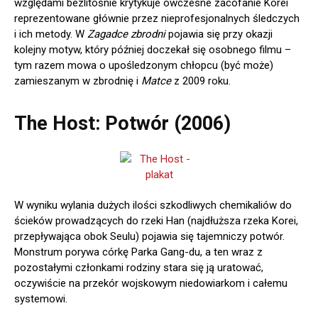
względami bezlitośnie krytykuje ówczesne zacofanie Korei
reprezentowane głównie przez nieprofesjonalnych śledczych
i ich metody. W
Zagadce zbrodni
pojawia się przy okazji
kolejny motyw, który później doczekał się osobnego filmu –
tym razem mowa o upośledzonym chłopcu (być może)
zamieszanym w zbrodnię i
Matce
z 2009 roku.
The Host: Potwór (2006)
W wyniku wylania dużych ilości szkodliwych chemikaliów do
ścieków prowadzących do rzeki Han (najdłuższa rzeka Korei,
przepływająca obok Seulu) pojawia się tajemniczy potwór.
Monstrum porywa córkę Parka Gang-du, a ten wraz z
pozostałymi członkami rodziny stara się ją uratować,
oczywiście na przekór wojskowym niedowiarkom i całemu
systemowi.