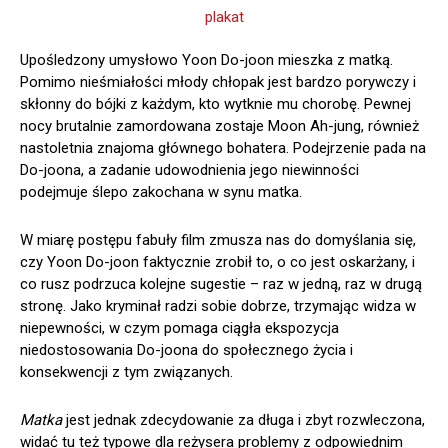
Upośledzony umysłowo Yoon Do-joon mieszka z matką.
Pomimo nieśmiałości młody chłopak jest bardzo porywczy i
skłonny do bójki z każdym, kto wytknie mu chorobę. Pewnej
nocy brutalnie zamordowana zostaje Moon Ah-jung, również
nastoletnia znajoma głównego bohatera. Podejrzenie pada na
Do-joona, a zadanie udowodnienia jego niewinności
podejmuje ślepo zakochana w synu matka.
W miarę postępu fabuły film zmusza nas do domyślania się,
czy Yoon Do-joon faktycznie zrobił to, o co jest oskarżany, i
co rusz podrzuca kolejne sugestie – raz w jedną, raz w drugą
stronę. Jako kryminał radzi sobie dobrze, trzymając widza w
niepewności, w czym pomaga ciągła ekspozycja
niedostosowania Do-joona do społecznego życia i
konsekwencji z tym związanych.
Matka
jest jednak zdecydowanie za długa i zbyt rozwleczona,
widać tu też typowe dla reżysera problemy z odpowiednim