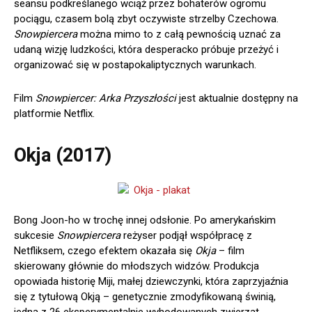
seansu podkreślanego wciąż przez bohaterów ogromu
pociągu, czasem bolą zbyt oczywiste strzelby Czechowa.
Snowpiercera
można mimo to z całą pewnością uznać za
udaną wizję ludzkości, która desperacko próbuje przeżyć i
organizować się w postapokaliptycznych warunkach.
Film
Snowpiercer: Arka Przyszłości
jest aktualnie dostępny na
platformie Netflix.
Okja (2017)
Bong Joon-ho w trochę innej odsłonie. Po amerykańskim
sukcesie
Snowpiercera
reżyser podjął współpracę z
Netfliksem, czego efektem okazała się
Okja
– film
skierowany głównie do młodszych widzów. Produkcja
opowiada historię Miji, małej dziewczynki, która zaprzyjaźnia
się z tytułową Okją – genetycznie zmodyfikowaną świnią,