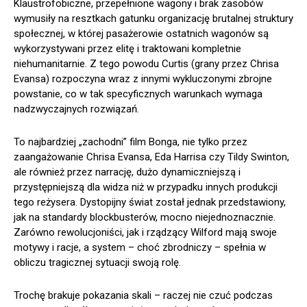
Klaustrofobiczne, przepełnione wagony i brak zasobów
wymusiły na resztkach gatunku organizację brutalnej struktury
społecznej, w której pasażerowie ostatnich wagonów są
wykorzystywani przez elitę i traktowani kompletnie
niehumanitarnie. Z tego powodu Curtis (grany przez Chrisa
Evansa) rozpoczyna wraz z innymi wykluczonymi zbrojne
powstanie, co w tak specyficznych warunkach wymaga
nadzwyczajnych rozwiązań.
To najbardziej „zachodni” film Bonga, nie tylko przez
zaangażowanie Chrisa Evansa, Eda Harrisa czy Tildy Swinton,
ale również przez narrację, dużo dynamiczniejszą i
przystępniejszą dla widza niż w przypadku innych produkcji
tego reżysera. Dystopijny świat został jednak przedstawiony,
jak na standardy blockbusterów, mocno niejednoznacznie.
Zarówno rewolucjoniści, jak i rządzący Wilford mają swoje
motywy i racje, a system – choć zbrodniczy – spełnia w
obliczu tragicznej sytuacji swoją rolę.
Trochę brakuje pokazania skali – raczej nie czuć podczas