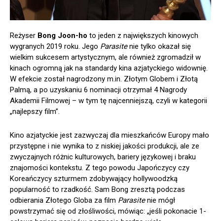
Reżyser
Bong Joon-ho
to jeden z największych kinowych
wygranych 2019 roku. Jego
Parasite
nie tylko okazał się
wielkim sukcesem artystycznym, ale również zgromadził w
kinach ogromną jak na standardy kina azjatyckiego widownię.
W efekcie został nagrodzony m.in. Złotym Globem i Złotą
Palmą, a po uzyskaniu 6 nominacji otrzymał 4 Nagrody
Akademii Filmowej – w tym tę najcenniejszą, czyli w kategorii
„najlepszy film”.
Kino azjatyckie jest zazwyczaj dla mieszkańców Europy mało
przystępne i nie wynika to z niskiej jakości produkcji, ale ze
zwyczajnych różnic kulturowych, bariery językowej i braku
znajomości kontekstu. Z tego powodu Japończycy czy
Koreańczycy szturmem zdobywający hollywoodzką
popularność to rzadkość. Sam Bong zresztą podczas
odbierania Złotego Globa za film
Parasite
nie mógł
powstrzymać się od złośliwości, mówiąc: „jeśli pokonacie 1-