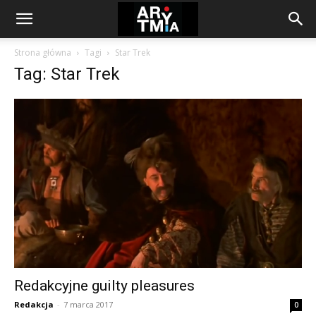
arytmia.eu
Strona główna
Tagi
Star Trek
Tag: Star Trek
Redakcyjne guilty pleasures
Redakcja
-
7 marca 2017
0