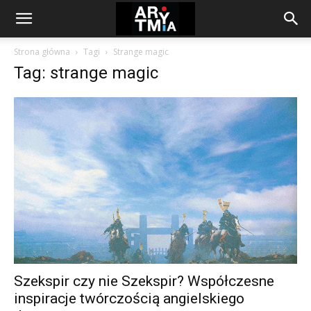
arytmia.eu
Strona główna
Tagi
Strange magic
Tag: strange magic
Szekspir czy nie Szekspir? Współczesne
inspiracje twórczością angielskiego