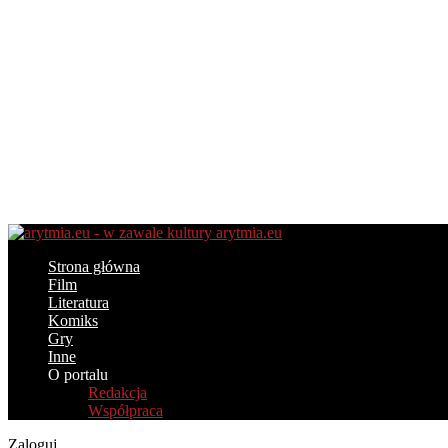
arytmia.eu
Strona główna
Film
Literatura
Komiks
Gry
Inne
O portalu
Redakcja
Współpraca
Zaloguj