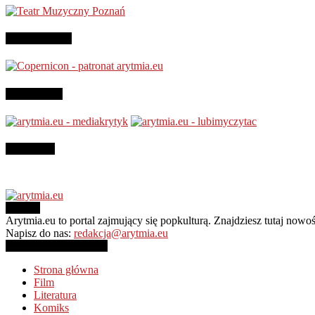
Patronujemy:
Jesteśmy na
Instagram
O NAS
Arytmia.eu to portal zajmujący się popkulturą. Znajdziesz tutaj now
Napisz do nas:
redakcja@arytmia.eu
PODĄŻAJ ZA NAMI
Strona główna
Film
Literatura
Komiks