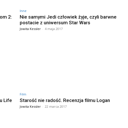
Inne
Tom 2:
Nie samymi Jedi człowiek żyje, czyli barwne
postacie z uniwersum Star Wars
Jowita Kessler
-
4 maja 2017
Film
u Life
Starość nie radość. Recenzja filmu Logan
Jowita Kessler
-
22 marca 2017