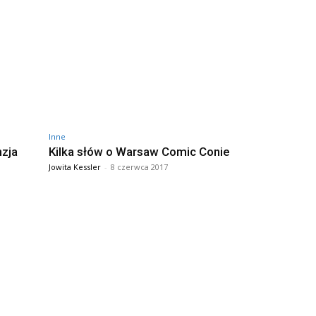
Inne
nzja
Kilka słów o Warsaw Comic Conie
Jowita Kessler
-
8 czerwca 2017