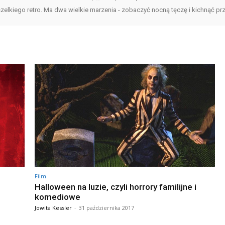
zelkiego retro. Ma dwa wielkie marzenia - zobaczyć nocną tęczę i kichnąć pr
Film
Halloween na luzie, czyli horrory familijne i
komediowe
Jowita Kessler
-
31 października 2017