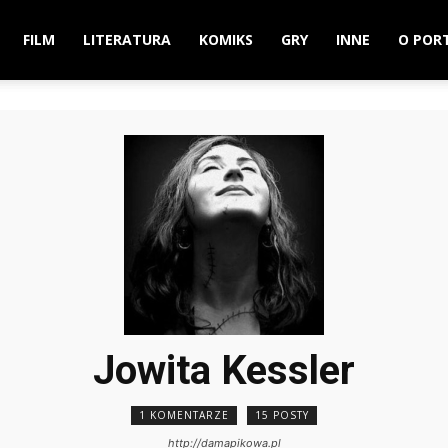
FILM
LITERATURA
KOMIKS
GRY
INNE
O POR
Jowita Kessler
1 KOMENTARZE
15 POSTY
http://damapikowa.pl