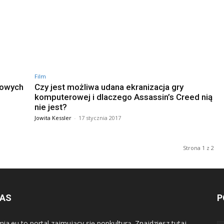
Film
kowych
Czy jest możliwa udana ekranizacja gry
komputerowej i dlaczego Assassin’s Creed nią
nie jest?
Jowita Kessler
-
17 stycznia 2017
Strona 1 z 2
NAS
P
mia.eu to portal zajmujący się popkulturą. Znajdziesz tutaj