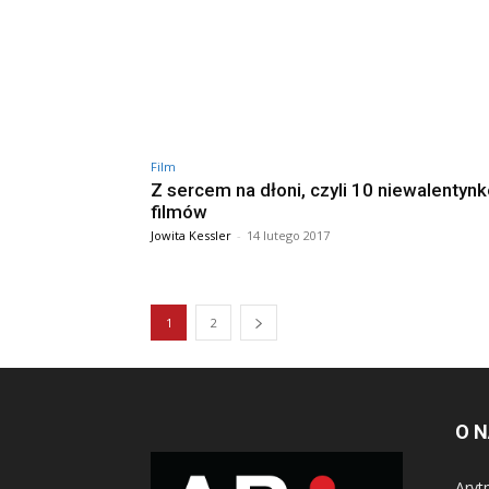
Film
Z sercem na dłoni, czyli 10 niewalentyn
filmów
Jowita Kessler
-
14 lutego 2017
1
2
O 
Aryt