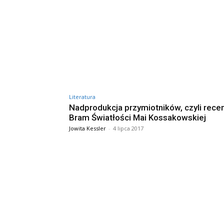
Literatura
Nadprodukcja przymiotników, czyli rece
Bram Światłości Mai Kossakowskiej
Jowita Kessler
-
4 lipca 2017