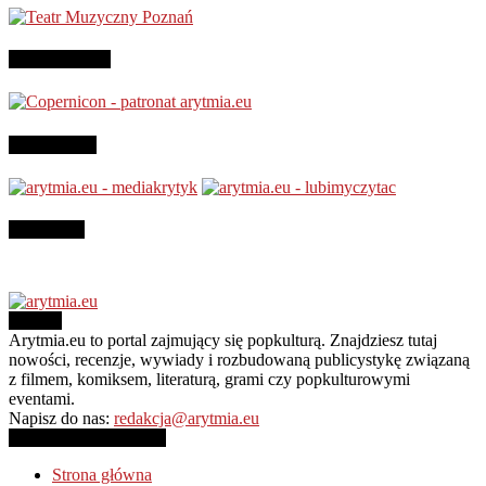
Patronujemy:
Jesteśmy na
Instagram
O NAS
Arytmia.eu to portal zajmujący się popkulturą. Znajdziesz tutaj
nowości, recenzje, wywiady i rozbudowaną publicystykę związaną
z filmem, komiksem, literaturą, grami czy popkulturowymi
eventami.
Napisz do nas:
redakcja@arytmia.eu
PODĄŻAJ ZA NAMI
Strona główna