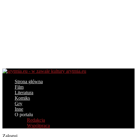
arytmia.eu
Strona główna
Film
Literatura
Komiks
Gry
Inne
O portalu
Redakcja
Współpraca
Zaloguj