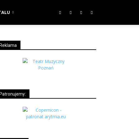
TALU
Reklama
Patronujemy: