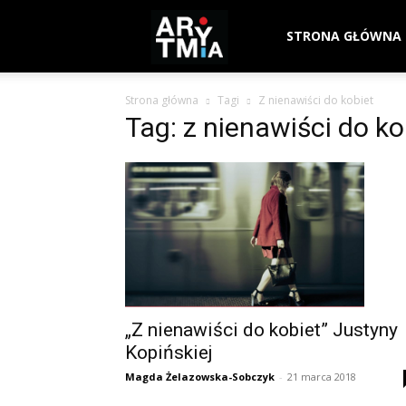
arytmia.eu
STRONA GŁÓWNA
Strona główna
Tagi
Z nienawiści do kobiet
Tag: z nienawiści do ko
„Z nienawiści do kobiet” Justyny
Kopińskiej
Magda Żelazowska-Sobczyk
-
21 marca 2018