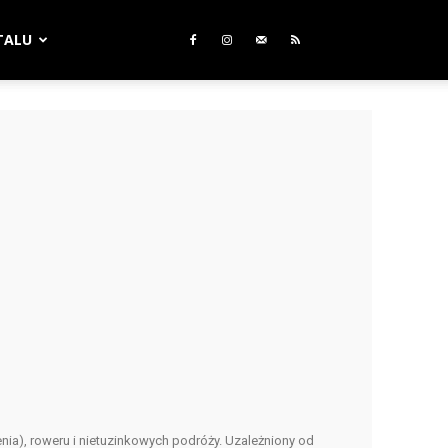
TALU
nia), roweru i nietuzinkowych podróży. Uzależniony od