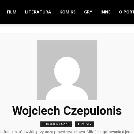
FILM
LITERATURA
KOMIKS
GRY
INNE
O POR
Wojciech Czepulonis
0 KOMENTARZE
1 POSTY
o francusku" zwykle przytacza prawdziwe słowa. Miłośnik gotowania (i jedze