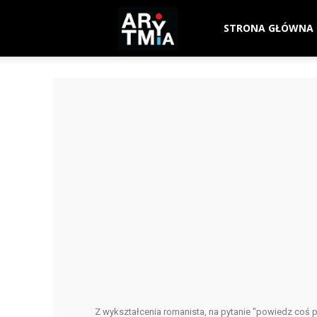
arytmia.eu
STRONA GŁÓWNA
Z wykształcenia romanista, na pytanie "powiedz coś p