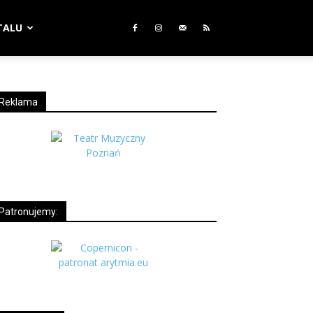
TALU
Reklama
Patronujemy: