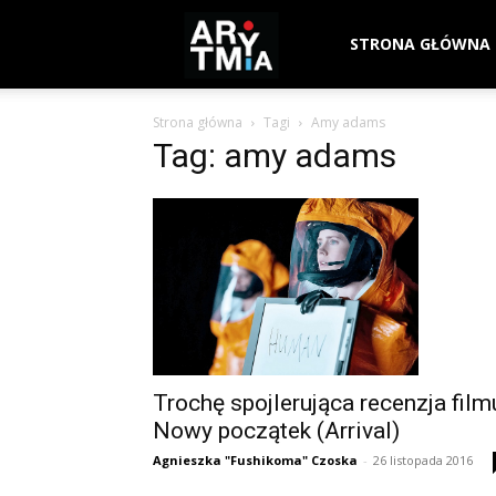
arytmia.eu
STRONA GŁÓWNA
Strona główna
Tagi
Amy adams
Tag: amy adams
Trochę spojlerująca recenzja film
Nowy początek (Arrival)
Agnieszka "Fushikoma" Czoska
-
26 listopada 2016