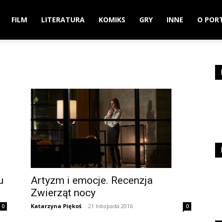
FILM
LITERATURA
KOMIKS
GRY
INNE
O POR
u
Artyzm i emocje. Recenzja
Zwierząt nocy
Katarzyna Piękoś
-
21 listopada 2016
0
0