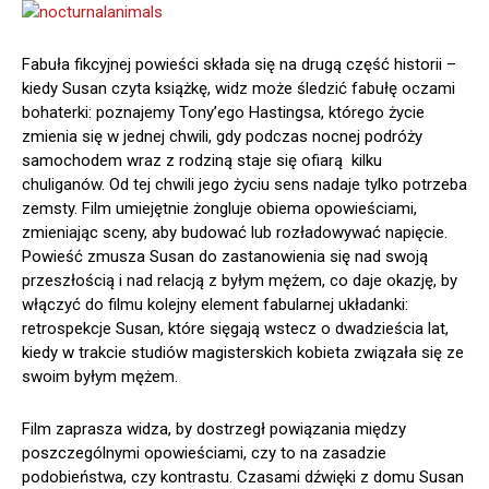
Fabuła fikcyjnej powieści składa się na drugą część historii –
kiedy Susan czyta książkę, widz może śledzić fabułę oczami
bohaterki: poznajemy Tony’ego Hastingsa, którego życie
zmienia się w jednej chwili, gdy podczas nocnej podróży
samochodem wraz z rodziną staje się ofiarą kilku
chuliganów. Od tej chwili jego życiu sens nadaje tylko potrzeba
zemsty. Film umiejętnie żongluje obiema opowieściami,
zmieniając sceny, aby budować lub rozładowywać napięcie.
Powieść zmusza Susan do zastanowienia się nad swoją
przeszłością i nad relacją z byłym mężem, co daje okazję, by
włączyć do filmu kolejny element fabularnej układanki:
retrospekcje Susan, które sięgają wstecz o dwadzieścia lat,
kiedy w trakcie studiów magisterskich kobieta związała się ze
swoim byłym mężem.
Film zaprasza widza, by dostrzegł powiązania między
poszczególnymi opowieściami, czy to na zasadzie
podobieństwa, czy kontrastu. Czasami dźwięki z domu Susan