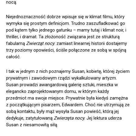
nocą.
Niejednoznaczność dobrze wpisuje się w klimat filmu, który
wymyka się prostym definicjom. Trudno zaszufladkować go
pod kątem tylko jednego gatunku – mamy tutaj i klimat noir, i
thriller, i dramat. Ta złożoność związana jest ze strukturą
fabularną
Zwierząt nocy
: zamiast linearnej historii dostajemy
trzy poziomy opowieści, ściśle połączone ze sobą w spójną
całość.
I tak w jednym z nich poznajemy Susan, kobietę, której życiem
prywatnym i zawodowym rządzi wykalkulowany artyzm.
Susan prowadzi awangardową galerię sztuki, mieszka w
elegancko zaprojektowanym domu, w którym każdy
przedmiot ma swoje miejsce. Prywatnie była kiedyś zamężna
z początkującym pisarzem, Edwardem. Choć nie utrzymują ze
sobą kontaktu, były mąż wysyła Susan powieść, którą jej
dedykuje, zatytułowaną
Zwierzęta nocy.
Jej lektura uderza
Susan z niesamowitą siłą.