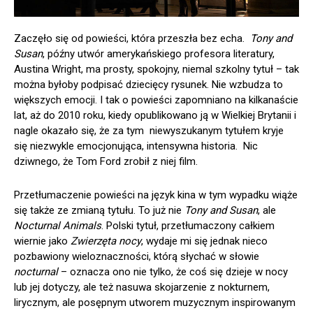
Zaczęło się od powieści, która przeszła bez echa.
Tony and
Susan
, późny utwór amerykańskiego profesora literatury,
Austina Wright, ma prosty, spokojny, niemal szkolny tytuł – tak
można byłoby podpisać dziecięcy rysunek. Nie wzbudza to
większych emocji. I tak o powieści zapomniano na kilkanaście
lat, aż do 2010 roku, kiedy opublikowano ją w Wielkiej Brytanii i
nagle okazało się, że za tym niewyszukanym tytułem kryje
się niezwykle emocjonująca, intensywna historia. Nic
dziwnego, że Tom Ford zrobił z niej film.
Przetłumaczenie powieści na język kina w tym wypadku wiąże
się także ze zmianą tytułu. To już nie
Tony and Susan
, ale
Nocturnal Animals
. Polski tytuł, przetłumaczony całkiem
wiernie jako
Zwierzęta nocy
, wydaje mi się jednak nieco
pozbawiony wieloznaczności, którą słychać w słowie
nocturnal
– oznacza ono nie tylko, że coś się dzieje w nocy
lub jej dotyczy, ale też nasuwa skojarzenie z nokturnem,
lirycznym, ale posępnym utworem muzycznym inspirowanym