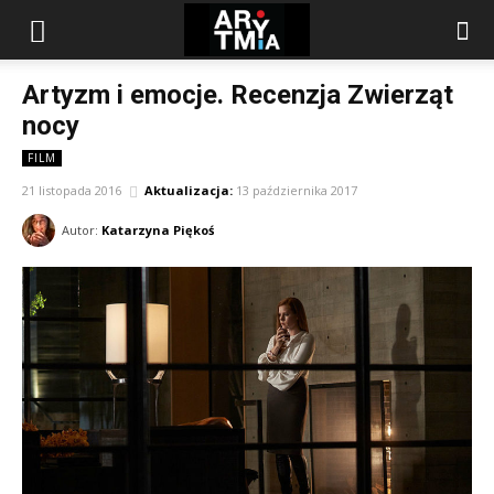
arytmia.eu
Artyzm i emocje. Recenzja Zwierząt
nocy
FILM
21 listopada 2016
Aktualizacja:
13 października 2017
Autor:
Katarzyna Piękoś