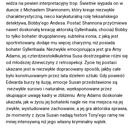
widza na pewien interpretacyjny trop. Świetnie wypada on w
duecie z Michaelem Shannonem, który kreuje niezwykle
charakterystyczną, nieco karykaturalną rolę teksańskiego
detektywa, Bobby’ego Andesa. Postać Shannona przyćmiewa
nawet doskonałą kreację aktorską Gyllenhaala; chociaż Bobby
to tylko bohater drugoplanowy, subtelna ironia, z jaką jest
sportretowany, dodaje mu więcej charyzmy, niż posiada
bohater Gyllenhaala. Niezwykle emocjonująca jest gra Amy
Adams; jej czterdziestokilkuletnia Susa dostrzegalnie różni się
od młodszej dziewczyny z retrospekcji. Życie tej postaci
ukazane jest w niezwykle dopracowany sposób, jakby całe
było konstruowanym przez lata dziełem sztuki. Gdy powieść
Edwarda burzy tę iluzję, emocje Susan przedstawione są
niezwykle surowo i naturalnie, wyeksponowane przez
skupiające uwagę kadry w zbliżeniu. Amy Adams doskonale
ukazała, jak w życiu jej bohaterki nagle nie ma miejsca na jej
zwykłe, wystudiowane zachowanie, a jej gra aktorska sprawia,
że momenty z życia Susan nadają historii Tony’ego ramę nie
mniej intensywną niż jego własny kryminalny wątek.