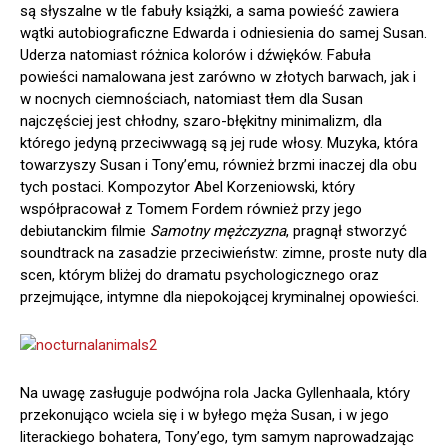
są słyszalne w tle fabuły książki, a sama powieść zawiera
wątki autobiograficzne Edwarda i odniesienia do samej Susan.
Uderza natomiast różnica kolorów i dźwięków. Fabuła
powieści namalowana jest zarówno w złotych barwach, jak i
w nocnych ciemnościach, natomiast tłem dla Susan
najczęściej jest chłodny, szaro-błękitny minimalizm, dla
którego jedyną przeciwwagą są jej rude włosy. Muzyka, która
towarzyszy Susan i Tony’emu, również brzmi inaczej dla obu
tych postaci. Kompozytor Abel Korzeniowski, który
współpracował z Tomem Fordem również przy jego
debiutanckim filmie
Samotny mężczyzna
, pragnął stworzyć
soundtrack na zasadzie przeciwieństw: zimne, proste nuty dla
scen, którym bliżej do dramatu psychologicznego oraz
przejmujące, intymne dla niepokojącej kryminalnej opowieści.
Na uwagę zasługuje podwójna rola Jacka Gyllenhaala, który
przekonująco wciela się i w byłego męża Susan, i w jego
literackiego bohatera, Tony’ego, tym samym naprowadzając