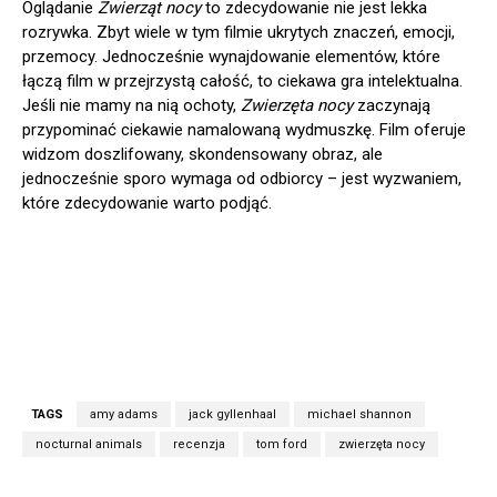
Oglądanie
Zwierząt nocy
to zdecydowanie nie jest lekka
rozrywka. Zbyt wiele w tym filmie ukrytych znaczeń, emocji,
przemocy. Jednocześnie wynajdowanie elementów, które
łączą film w przejrzystą całość, to ciekawa gra intelektualna.
Jeśli nie mamy na nią ochoty,
Zwierzęta nocy
zaczynają
przypominać ciekawie namalowaną wydmuszkę. Film oferuje
widzom doszlifowany, skondensowany obraz, ale
jednocześnie sporo wymaga od odbiorcy – jest wyzwaniem,
które zdecydowanie warto podjąć.
TAGS
amy adams
jack gyllenhaal
michael shannon
nocturnal animals
recenzja
tom ford
zwierzęta nocy