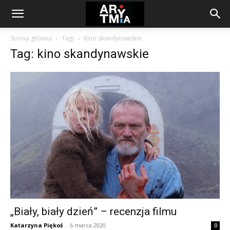
arytmia.eu
Strona główna
Tagi
Kino skandynawskie
Tag: kino skandynawskie
„Biały, biały dzień” – recenzja filmu
Katarzyna Piękoś
-
6 marca 2020
0