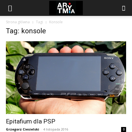
arytmia.eu
Strona główna
Tagi
Konsole
Tag: konsole
Epitafium dla PSP
Grzegorz Ciesielski
-
4 listopada 2016
0