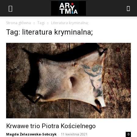
arytmia.eu
Strona główna
Tagi
Literatura kryminalna;
Tag: literatura kryminalna;
Krwawe trio Piotra Kościelnego
Magda Żelazowska-Sobczyk
-
11 kwietnia 2021
0