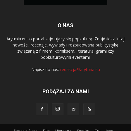
O NAS
Arytmia.eu to portal zajmujący się popkulturą. Znajdziesz tutaj
nowości, recenzje, wywiady i rozbudowaną publicystykę
związaną z filmem, komiksem, literaturą, grami czy
popkulturowymi eventami.
Napisz do nas:
redakcja@arytmia.eu
PODĄŻAJ ZA NAMI
Strona główna
Film
Literatura
Komiks
Gry
Inne