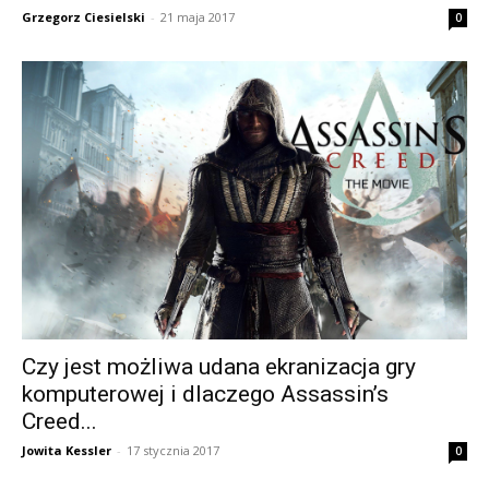
Grzegorz Ciesielski
-
21 maja 2017
0
Czy jest możliwa udana ekranizacja gry
komputerowej i dlaczego Assassin’s
Creed...
Jowita Kessler
-
17 stycznia 2017
0