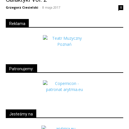
Grzegorz Ciesielski
-
8 maja 2017
0
Reklama
Patronujemy:
Jesteśmy na