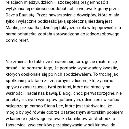
relacjach międzyludzkich – szczególną przyjemność z
wytykania tej słabości upodobał sobie wojownik grany przez
Dave’a Bautistę. Przez nawarstwienie dowcipów, które miały
tylko i wyłącznie podkreślić jaką społeczną niezdarą jest
Mantis, przepadła gdzieś jej faktyczna rola w tej opowieści, a
sama bohaterka została sprowadzona do jednoosobowego
comic relief.
Nie zmienia to faktu, że śmiałem się tam, gdzie miałem się
śmiać. I to pomimo tego, że postacie wypowiadały kwestie,
których doskonale się po nich spodziewałem. To trochę jak
spotkanie po latach ze znajomymi z liceum, którzy mimo
upływu czasu rzucają tymi żartami, które nie straciły na
ważności i nadal nas bawią. Dialogi, choć pierwszorzędne, nie
przebiły licznych występów gościnnych, odniesień i w końcu
najlepszego cameo Stana Lee, które jest tak świetne, że
mogło by być równie dobrze ostatecznym aktorskim popisem
w karierze sędziwego rysownika komiksów. Jeśli chodzi o
fanservice, zwolenników przesiadywania w sali kinowej do