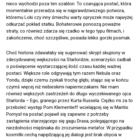
nieco wychodzi poza ten szablon. To czarująca postać, która
momentalnie przeradza się w najprawdziwszego potwora,
któremu Loki czy inny śmiechu warty opryszek może najwyżej
odkurzać pokład statku. Bohaterowie ponoszą poważne
straty, co również zdarza się rzadko w tego typu filmach, i
zakończenie, choć szczęśliwe, posiada lekko gorzki posmak.
Choć historia zdawałaby się sugerować skrypt skupiony w
zdecydowanej większości na Starlordzie, scenarzyści zadbali
o poświęcenie wystarczającej ilość czasu każdej ważnej
postaci. Większe role odgrywają tym razem Nebula oraz
Yondu, dzięki czemu zyskali trochę głębi, stając się w końcu
czymś więcej niż niebieskimi napierniczakami. Nie mam
również większych zastrzeżeń do długo wyczekiwanego ojca
Starlorda – Ego, granego przez Kurta Russela. Ciężko mi za to
przeboleć występ Pom Klementieff wcielającej się w Mantis.
Pomysł na postać pojawił się zapewne z potrzeby
zastąpienia starzejącego się gagu Draxa, polegającego na
niezdolności mięśniaka do zrozumienia metafor. W przypadku
kosmitki cechą napędzającą jej dialogi jest brak obycia w