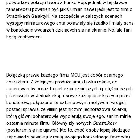
potworków pokroju tworów Funko Pop, jednak w tej dawce
fanservice’u powinien być jakiś umiar, nawet jeśli jest to film o
Strażnikach Galaktyki. Na szczęście w dalszych scenach
występy miniaturowego enta pojawiały się rzadko i miały sens
w kontekście wydarzeń dziejących się na ekranie. No, ale fani
będą zachwyceni.
Bolączką prawie każdego filmu MCU jest dobór czarnego
charakteru. Z kolejnymi produkcjami stawka rośnie, co
sugerowałoby coraz to niebezpieczniejszych i potężniejszych
przeciwników. Jednak ekspresowe zażegnanie kryzysu przez
bohaterów, połączone ze sztampowym motywem wrogiej
postaci sprawia, że villain jest niczym jednorazowa ścierka,
którą główni bohaterowie wypolerują swoje ego, zanim minie
ostatnia minuta filmu. Główny zły nowych
Strażników
(postaram się nie ujawnić kto to, choć osoby lepiej śledzące
zapowiedzi pewnie już mają swojego konkretnego faworyta)