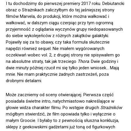
I tu dochodzimy do pierwszej premiery 2017 roku. Debiutancki
obraz o Strażnikach zaliczyłbym do tej jaśniejszej strony
filmów Marvela, do produkcji, które można wałkować i
wałkować, w dalszym ciągu czerpiąc przy tym ogromną
przyjemność z oglądania wyczynów grupy niedopasowanych
do siebie wykolejeńców z różnych zakątków galaktyki.
Pojawiły się za to obawy, czy taka formuła skutecznie
napędzi również sequel. Nie miałem wygórowanych
oczekiwań wobec vol. 2, z drugiej strony nie spisywałem go
na absolutne straty, tak jak trzeciego
Thora
. Dwie godziny i
dwie minuty później rzucił mi się tylko jeden wniosek… Mają
mnie. Nie mam praktycznie żadnych zastrzeżeń, poza
drobnymi detalami.
Może zaczniemy od sceny otwierającej. Pierwsza część
posiadała świetne intro, natychmiastowo nakreślające w
głowie widza charakter filmu. Po wstępie drugich
Strażników
mógłbym stwierdzić, że film opowiada tylko i wyłącznie o
małym Groocie. I byłaby to z pewnością słuszna konkluzja,
sklepy z geekowskimi gadżetami już toną od figurkowych