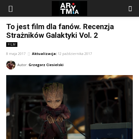
arytmia.eu
To jest film dla fanów. Recenzja
Strażników Galaktyki Vol. 2
FILM
8 maja 2017
Aktualizacja:
12 października 2017
Autor:
Grzegorz Ciesielski