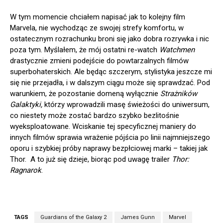
W tym momencie chciałem napisać jak to kolejny film
Marvela, nie wychodząc ze swojej strefy komfortu, w
ostatecznym rozrachunku broni się jako dobra rozrywka i nic
poza tym. Myślałem, że mój ostatni re-watch
Watchmen
drastycznie zmieni podejście do powtarzalnych filmów
superbohaterskich. Ale będąc szczerym, stylistyka jeszcze mi
się nie przejadła, i w dalszym ciągu może się sprawdzać. Pod
warunkiem, że pozostanie domeną wyłącznie
Strażników
Galaktyki,
którzy wprowadzili masę świeżości do uniwersum,
co niestety może zostać bardzo szybko bezlitośnie
wyeksploatowane. Wciskanie
tej specyficznej maniery do
innych filmów sprawia wrażenie pójścia po linii najmniejszego
oporu i szybkiej próby naprawy bezpłciowej marki – takiej jak
Thor. A to już się dzieje, biorąc pod uwagę trailer
Thor:
Ragnarok
.
TAGS
Guardians of the Galaxy 2
James Gunn
Marvel