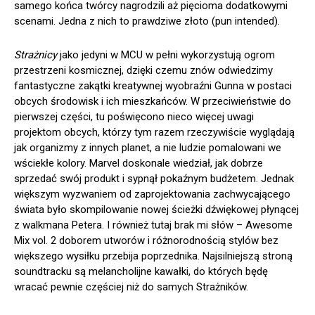
samego końca twórcy nagrodzili aż pięcioma dodatkowymi
scenami. Jedna z nich to prawdziwe złoto (pun intended).
Strażnicy
jako jedyni w MCU w pełni wykorzystują ogrom
przestrzeni kosmicznej, dzięki czemu znów odwiedzimy
fantastyczne zakątki kreatywnej wyobraźni Gunna w postaci
obcych środowisk i ich mieszkańców. W przeciwieństwie do
pierwszej części, tu poświęcono nieco więcej uwagi
projektom obcych, którzy tym razem rzeczywiście wyglądają
jak organizmy z innych planet, a nie ludzie pomalowani we
wściekłe kolory. Marvel doskonale wiedział, jak dobrze
sprzedać swój produkt i sypnął pokaźnym budżetem. Jednak
większym wyzwaniem od zaprojektowania zachwycającego
świata było skompilowanie nowej ścieżki dźwiękowej płynącej
z walkmana Petera. I również tutaj brak mi słów – Awesome
Mix vol. 2 doborem utworów i różnorodnością stylów bez
większego wysiłku przebija poprzednika. Najsilniejszą stroną
soundtracku są melancholijne kawałki, do których będę
wracać pewnie częściej niż do samych Strażników.