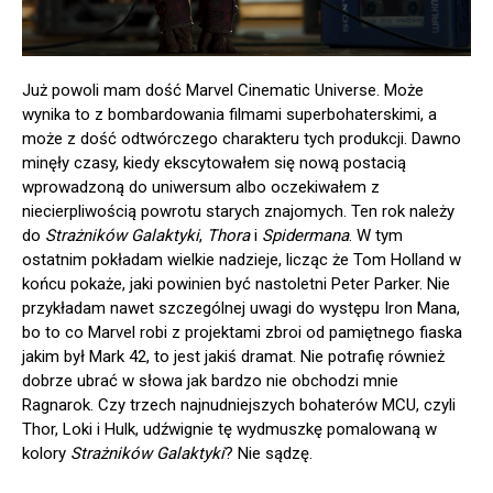
Już powoli mam dość Marvel Cinematic Universe. Może
wynika to z bombardowania filmami superbohaterskimi, a
może z dość odtwórczego charakteru tych produkcji. Dawno
minęły czasy, kiedy ekscytowałem się nową postacią
wprowadzoną do uniwersum albo oczekiwałem z
niecierpliwością powrotu starych znajomych. Ten rok należy
do
Strażników Galaktyki
,
Thora
i
Spidermana
. W tym
ostatnim pokładam wielkie nadzieje, licząc że Tom Holland w
końcu pokaże, jaki powinien być nastoletni Peter Parker. Nie
przykładam nawet szczególnej uwagi do występu Iron Mana,
bo to co Marvel robi z projektami zbroi od pamiętnego fiaska
jakim był Mark 42, to jest jakiś dramat. Nie potrafię również
dobrze ubrać w słowa jak bardzo nie obchodzi mnie
Ragnarok. Czy trzech najnudniejszych bohaterów MCU, czyli
Thor, Loki i Hulk, udźwignie tę wydmuszkę pomalowaną w
kolory
Strażników Galaktyki
? Nie sądzę.