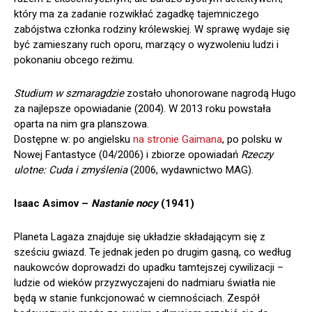
który ma za zadanie rozwikłać zagadkę tajemniczego
zabójstwa członka rodziny królewskiej. W sprawę wydaje się
być zamieszany ruch oporu, marzący o wyzwoleniu ludzi i
pokonaniu obcego reżimu.
Studium w szmaragdzie
zostało uhonorowane nagrodą Hugo
za najlepsze opowiadanie (2004). W 2013 roku powstała
oparta na nim gra planszowa.
Dostępne w: po angielsku
na stronie Gaimana
, po polsku w
Nowej Fantastyce (04/2006) i zbiorze opowiadań
Rzeczy
ulotne: Cuda i zmyślenia
(2006, wydawnictwo MAG).
Isaac Asimov –
Nastanie nocy
(1941)
Planeta Lagaza znajduje się układzie składającym się z
sześciu gwiazd. Te jednak jeden po drugim gasną, co według
naukowców doprowadzi do upadku tamtejszej cywilizacji –
ludzie od wieków przyzwyczajeni do nadmiaru światła nie
będą w stanie funkcjonować w ciemnościach. Zespół