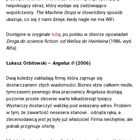
niepokojący obraz, który wydaje się zadziwiająco
współczesny:
The Machine Stops
w złowróżbny sposób
ukazuje, co się z nami dzieje, kiedy nagle nie ma WiFi.
Dostępne w oryginale
tutaj
, po polsku w zbiorze opowiadań
Droga do science fiction: od Wellsa do Heinleina
(1986, wyd.
Alfa).
Łukasz Orbitowski –
Angelus ®
(2006)
Dwaj koledzy zakładają firmę, która zajmuje się
dostarczaniem złych wiadomości. Biznes idzie całkiem nieźle,
tymczasem pewnego dnia pracownicy Angelusa dostają
pozornie proste zlecenie warte kilkadziesiąt tysięcy.
Wystarczy dostarczyć walizkę pod wskazany adres. Problem
w tym, że zawartość nesesera stanowi… odcięta ręka, a
zleceniodawcą jest jej były już właściciel. Firma niechętnie, ale
jednak przyjmuje ofertę.