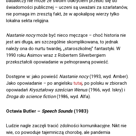
badawczy nie może ze swoim odkryciem przebić się do
świadomości publicznej – uczeni są uważani za szarlatanów,
nie pomaga im zresztą fakt, że w apokalipsę wierzy tylko
lokalna sekta religijna.
Nastanie nocy
może być nieco męczące – choć historia nie
jest ani długa, ani szczególnie skomplikowana, to jednak
należy ona do nurtu twardej, „staroszkolnej” fantastyki. W
1990 roku Asimov wraz z Robertem Silverbergiem
przekształcili opowiadanie w pełnoprawną powieść.
Dostępne w: jako powieść
Nastanie nocy
(1993, wyd. Amber).
Jako opowiadanie – po angielsku
tutaj
, po polsku w zbiorach
opowiadań
Kryształowy sześcian Wenus
(1966, wyd. Iskry) i
Droga do science fiction
(1986, wyd. Alfa).
Octavia Butler –
Speech Sounds
(1983)
Ludzie nagle zaczęli tracić zdolności komunikacyjne. Nikt nie
wie, co powoduje tajemniczą chorobę, ale pandemia