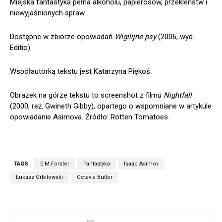
Miejska fantastyka pełna alkoholu, papierosów, przekleństw i
niewyjaśnionych spraw.
Dostępne w zbiorze opowiadań
Wigilijne psy
(2006, wyd.
Editio).
Współautorką tekstu jest Katarzyna Piękoś.
Obrazek na górze tekstu to screenshot z filmu
Nightfall
(2000, reż. Gwineth Gibby), opartego o wspomniane w artykule
opowiadanie Asimova. Źródło: Rotten Tomatoes.
TAGS
E.M.Forster
Fantastyka
Isaac Asimov
Łukasz Orbitowski
Octavia Butler