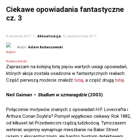
Ciekawe opowiadania fantastyczne
cz. 3
LITERATURA
8 kwietnia 2017
Aktualizacja:
12 października 2017
Autor:
Adam Kubaszewski
Zapraszam na kolejną listę pięciu wartych uwagi opowiadań,
których akcja została osadzona w fantastycznych realiach.
Część pierwszą możecie znaleźć
tutaj
, a część drugą
tutaj
.
Neil Gaiman –
Studium w szmaragdzie
(2003)
Połączenie motywów znanych z opowiadań H.P. Lovecrafta i
Arthura Conan Doyle’a? Pomysł wyjątkowo ciekawy. Rok 1882,
od kilkuset lat Przedwieczni rządzą ludzkością. Tymczasem
weteran wojenny wynajmuje mieszkanie na Baker Street
razem z ekscentrycznym, ale bardzo bystrym detektywem,