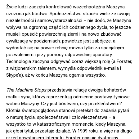
Życie ludzi zaczęła kontrolować wszechpotężna Maszyna,
czczona jak bóstwo. Społeczeństwo straciło wiele ze swojej
niezależności i samowystarczalności – nie dość, że Maszyna
wpływa na ogromną część ich codziennego życia, to jeszcze
musieli opuścić powierzchnię ziemi i na nowo zbudować
cywilizację w podziemiach: powietrze jest zabójcze, a
wydostać się na powierzchnię można tylko za specjalnym
pozwoleniem i przy pomocy odpowiedniej aparatury.
Technologia zaczyna odgrywać coraz większą rolę (a Forster,
z wizjonerskim talentem, wymyśla odpowiednik e-maila i
Skype’a), aż w końcu Maszyna ogarnia wszystko.
The Machine Stops
przedstawia relację dwojga bohaterów,
matki i syna, którzy reprezentują odmienne postawy życiowe
wobec Maszyny. Czy jest bóstwem, czy przekleństwem?
Kłótnia światopoglądowa stanowi pretekst do zadania pytań
o naturę życia, społeczeństwa i człowieczeństwa – a
wszystko to w katastroficznym momencie, kiedy Maszyna,
jak głosi tytuł, przestaje działać. W 1909 roku, a więc na długo
przed powstaniem Internetu, Forster opisuje dystopijny,