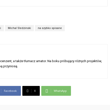
i
Michal Sledzinski
na szybko spisane
enzent, a także tłumacz amator. Na boku próbujący różnych projektów,
ą przyniosą.
Facebook
X
WhatsApp