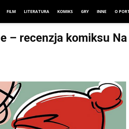
FILM
LITERATURA
KOMIKS
GRY
INNE
O POR
je – recenzja komiksu Na