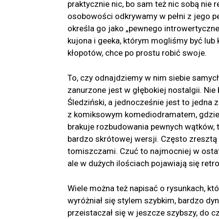
praktycznie nic, bo sam też nic sobą nie
osobowości odkrywamy w pełni z jego per
określa go jako „pewnego introwertyczn
kujona i geeka, którym mogliśmy być lub 
kłopotów, chce po prostu robić swoje.
To, czy odnajdziemy w nim siebie samyc
zanurzone jest w głębokiej nostalgii. Nie
Śledziński, a jednocześnie jest to jedna
z komiksowym komediodramatem, gdzie w
brakuje rozbudowania pewnych wątków, ty
bardzo skrótowej wersji. Często zresztą
tomiszczami. Czuć to najmocniej w osta
ale w dużych ilościach pojawiają się retr
Wiele można też napisać o rysunkach, któ
wyróżniał się stylem szybkim, bardzo dy
przeistaczał się w jeszcze szybszy, do cz