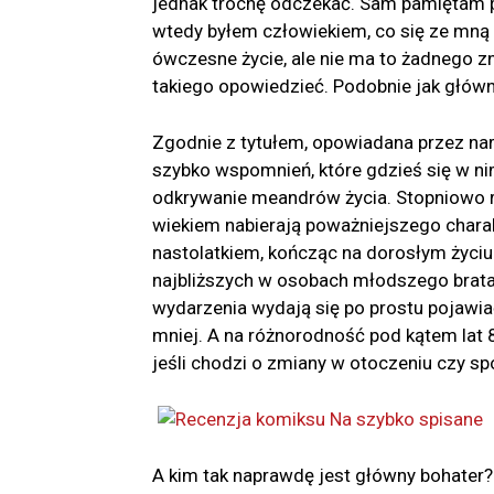
jednak trochę odczekać. Sam pamiętam pr
wtedy byłem człowiekiem, co się ze mną 
ówczesne życie, ale nie ma to żadnego z
takiego opowiedzieć. Podobnie jak główn
Zgodnie z tytułem, opowiadana przez nar
szybko wspomnień, które gdzieś się w ni
odkrywanie meandrów życia. Stopniowo r
wiekiem nabierają poważniejszego charak
nastolatkiem, kończąc na dorosłym życiu
najbliższych w osobach młodszego brat
wydarzenia wydają się po prostu pojawiać 
mniej. A na różnorodność pod kątem lat 
jeśli chodzi o zmiany w otoczeniu czy sp
A kim tak naprawdę jest główny bohater?