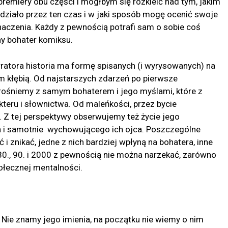
emiery obu części i mógłbym się rozkleić nad tym, jakim
działo przez ten czas i w jaki sposób mogę ocenić swoje
naczenia. Każdy z pewnością potrafi sam o sobie coś
y bohater komiksu.
ratora historia ma formę spisanych (i wyrysowanych) na
m kłębią. Od najstarszych zdarzeń po pierwsze
ośniemy z samym bohaterem i jego myślami, które z
teru i słownictwa. Od maleńkości, przez bycie
. Z tej perspektywy obserwujemy też życie jego
a i samotnie wychowującego ich ojca. Poszczególne
i znikać, jedne z nich bardziej wpłyną na bohatera, inne
80., 90. i 2000 z pewnością nie można narzekać, zarówno
ołecznej mentalności.
 Nie znamy jego imienia, na początku nie wiemy o nim