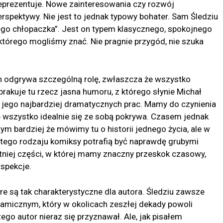
 reprezentuje. Nowe zainteresowania czy rozwój
spektywy. Nie jest to jednak typowy bohater. Sam Śledziu
ego chłopaczka”. Jest on typem klasycznego, spokojnego
którego mogliśmy znać. Nie pragnie przygód, nie szuka
h odgrywa szczególną rolę, zwłaszcza że wszystko
 brakuje tu rzecz jasna humoru, z którego słynie Michał
 z jego najbardziej dramatycznych prac. Mamy do czynienia
szystko idealnie się ze sobą pokrywa. Czasem jednak
m bardziej że mówimy tu o historii jednego życia, ale w
 tego rodzaju komiksy potrafią być naprawdę grubymi
tniej części, w której mamy znaczny przeskok czasowy,
ospekcje.
re są tak charakterystyczne dla autora. Śledziu zawsze
namicznym, który w okolicach zeszłej dekady powoli
ego autor nieraz się przyznawał. Ale, jak pisałem