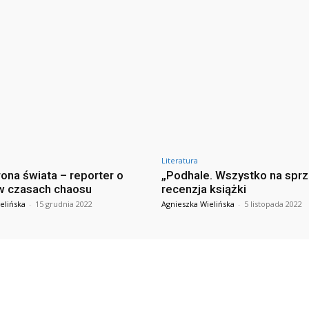
Literatura
rona świata – reporter o
„Podhale. Wszystko na spr
w czasach chaosu
recenzja książki
elińska
-
15 grudnia 2022
Agnieszka Wielińska
-
5 listopada 2022