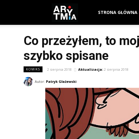
arytmia.eu
STRONA GŁÓWNA
Co przeżyłem, to mo
szybko spisane
2 sierpnia 2018
Aktualizacja:
2 sierpnia 2018
KOMIKS
Autor:
Patryk Głażewski