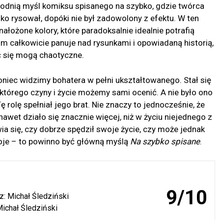
wodnią myśl komiksu spisanego na szybko, gdzie twórca
ko rysował, dopóki nie był zadowolony z efektu. W ten
łożone kolory, które paradoksalnie idealnie potrafią
m całkowicie panuje nad rysunkami i opowiadaną historią,
ć się mogą chaotyczne.
iec widzimy bohatera w pełni ukształtowanego. Stał się
którego czyny i życie możemy sami ocenić. A nie było ono
ę rolę spełniał jego brat. Nie znaczy to jednocześnie, że
 nawet działo się znacznie więcej, niż w życiu niejednego z
wia się, czy dobrze spędził swoje życie, czy może jednak
 moje – to powinno być główną myślą
Na szybko spisane
.
9/10
z: Michał Śledziński
Michał Śledziński