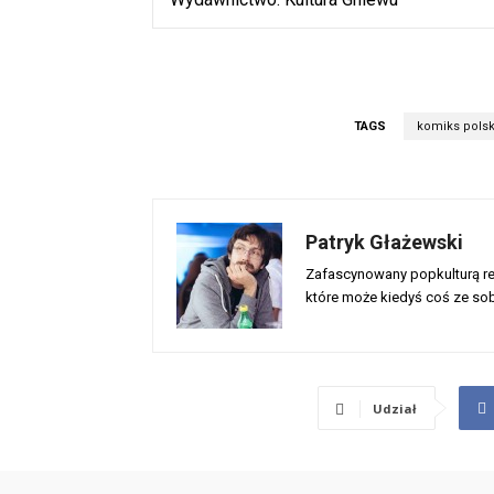
TAGS
komiks polsk
Patryk Głażewski
Zafascynowany popkulturą rec
które może kiedyś coś ze sob
Udział