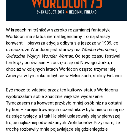
W kręgach miłośników szeroko rozumianej fantastyki
Worldcon ma status niemal legendarny. To najstarszy
konwent – pierwsza edycja odbyła się jeszcze w 1939, co
oznacza, że Worldcon jest starszy niż
Władca Pierścieni,
Gwiezdne Wojny
i
Wonder Woman
. Od tego czasu festiwal
ten krąży po świecie – zaczęło się od Nowego Jorku, i
chociaż w kolejnych latach Worldcon często trzymał się
Ameryki, w tym roku odbył się w Helsinkach, stolicy Finlandii.
Być może to właśnie przez ten kultowy status Worldconu
wyobrażałam sobie znacznie większe wydarzenie.
Tymczasem na konwent przybyło mniej osób niż na ostatni
Pyrkon – zarejestrowanych uczestników było nieco mniej niż
dziesięć tysięcy, a i tak Helsinki uplasowały się w pierwszej
trójce najliczniej odwiedzanych Wolrdconów. Przyznam, że
trochę rozbawiły mnie pojawiające się gdzieniegdzie