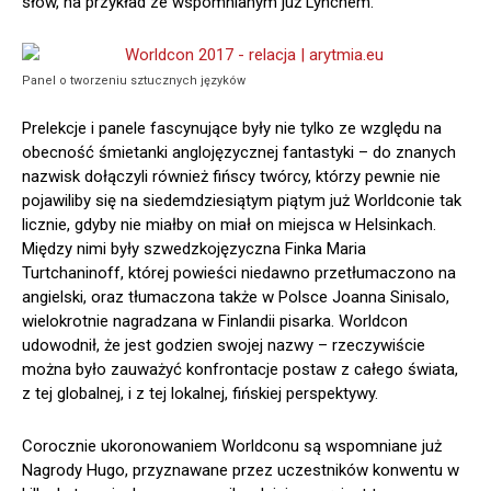
słów, na przykład ze wspomnianym już Lynchem.
Panel o tworzeniu sztucznych języków
Prelekcje i panele fascynujące były nie tylko ze względu na
obecność śmietanki anglojęzycznej fantastyki – do znanych
nazwisk dołączyli również fińscy twórcy, którzy pewnie nie
pojawiliby się na siedemdziesiątym piątym już Worldconie tak
licznie, gdyby nie miałby on miał on miejsca w Helsinkach.
Między nimi były szwedzkojęzyczna Finka Maria
Turtchaninoff, której powieści niedawno przetłumaczono na
angielski, oraz tłumaczona także w Polsce Joanna Sinisalo,
wielokrotnie nagradzana w Finlandii pisarka. Worldcon
udowodnił, że jest godzien swojej nazwy – rzeczywiście
można było zauważyć konfrontacje postaw z całego świata,
z tej globalnej, i z tej lokalnej, fińskiej perspektywy.
Corocznie ukoronowaniem Worldconu są wspomniane już
Nagrody Hugo, przyznawane przez uczestników konwentu w