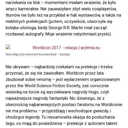
narzekania na tłok – momentami miałam wrażenie, że było
wręcz kameralnie. Nie zauważyłam zbyt wielu cosplayerów,
tłumów nie było też na przykład w hali wystawców, a także na
niektórych prelekcjach (potem, oczywiście, utworzyła się
kolejka-stonoga, kiedy George R.R. Martin miał zacząć
rozdawać autografy. Moje wrażenie natychmiast prysło).
Nieodłączny element konwentów – kolejki
Nie ukrywam – najbardziej czekałam na prelekcje i trzeba
przyznać, że się nie zawiodłam. Worldcon przez lata
zbudował sobie renomę – jest wydarzeniem organizowanym
przez the World Science Fiction Society, zaś corocznie
wisienką na torcie są wyczekiwane nagrody Hugo, czyli
najważniejsze nagrody fantastyki. Nic dziwnego, że z
obecnością najbarwniejszych postaci fandomu na Worldconie
nie ma problemu – przyjeżdżają i wschodzące gwiazdy, i
chodzące legendy. To niesamowita okazja do posłuchania
tego, co mają do powiedzenia – prelekcje z autorami takimi