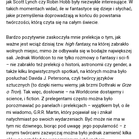
jak Scott Lynch czy Robin Hobb były niezwykle interesujące. W
takich momentach widać, ile w fantastyce się dzieje i słychać,
jakie przemyślenia doprowadzają w końcu do powstania
twórczości, którą czyta się na całym świecie.
Bardzo pozytywnie zaskoczyła mnie prelekcja o tym, jak
ważne jest wciąż dzisiaj tzw.
high fantasy,
na której zabrakło
wolnych miejsc, mimo że odbywała się w bodajże największej
sali. Jednak Worldcon to nie tylko rozmowy o fantasy i sci-fi
– nie zabrakło też prelekcji o historii, astronomii czy gender, a
także kilku lingwistycznych spotkań, na których można było
posłuchać Davida J. Petersona, czyli twórcy języków
sztucznych (to dzięki niemu wiemy, jak brzmi Dothraki w
Grze
o Tron
). Tak więc, dosłownie – na Worldconie dostajemy i
science, i fiction. Z prelegentami często można było
porozmawiać po panelach i prelekcjach – wyjątkiem był, o ile
mi wiadomo, G.R.R. Martin, który pojawiał się i znikał
natychmiast po swoich wydarzeniach. Być może nie ma w
tym nic dziwnego, biorąc pod uwagę jego popularność – z
innymi twórcami zazwyczaj można było jednak zamienić kilka