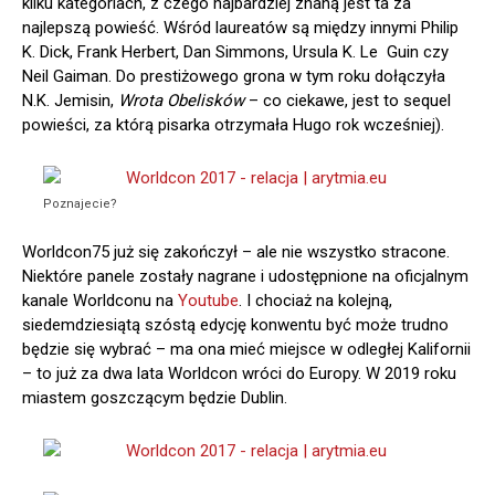
kilku kategoriach, z czego najbardziej znaną jest ta za
najlepszą powieść. Wśród laureatów są między innymi Philip
K. Dick, Frank Herbert, Dan Simmons, Ursula K. Le Guin czy
Neil Gaiman. Do prestiżowego grona w tym roku dołączyła
N.K. Jemisin,
Wrota Obelisków
– co ciekawe, jest to sequel
powieści, za którą pisarka otrzymała Hugo rok wcześniej).
Poznajecie?
Worldcon75 już się zakończył – ale nie wszystko stracone.
Niektóre panele zostały nagrane i udostępnione na oficjalnym
kanale Worldconu na
Youtube
. I chociaż na kolejną,
siedemdziesiątą szóstą edycję konwentu być może trudno
będzie się wybrać – ma ona mieć miejsce w odległej Kalifornii
– to już za dwa lata Worldcon wróci do Europy. W 2019 roku
miastem goszczącym będzie Dublin.