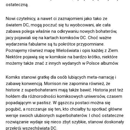
ostateczną.
Nowi czytelnicy, a nawet ci zaznajomieni jako tako ze
światem DC, mogą poczuć się tu wyobcowani, ale cała
zabawa polega właśnie na odkrywaniu nowych bohaterów,
jacy pojawiali się na kartach komiksów DC. Choć ważne
wydarzenia fabularne są tu pokrótce przypomniane.
Poznajemy również mapę Wieloświata i opis każdej z Ziem.
Niektóre pojawią się w komiksie na bardzo krótko, niektóre
możemy także znać z innych wydanych w Polsce albumów.
Komiks stanowi gratkę dla osób lubiących meta-narrację i
zabawę konwencją. Morrison nie zapomina również, że
historie z superbohaterami mają także bawić. Historia jest też
hołdem dla różnorodności komiksowych uniwersów, czasem
popadającym w pastisz. W gąszczu postaci można się
pogubić, a rozczaruje się ten, kto chciałby tu spotkać główne
wersje swoich ulubionych superbohaterów. I choć ostateczne
rozwiązanie wydaje się nieco zbyt szybkie, stanowi doskonały
przekrój wszechświata DC.