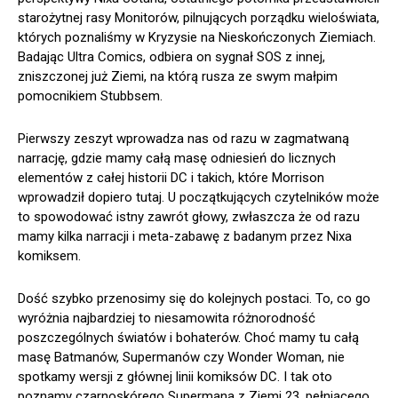
starożytnej rasy Monitorów, pilnujących porządku wieloświata,
których poznaliśmy w Kryzysie na Nieskończonych Ziemiach.
Badając Ultra Comics, odbiera on sygnał SOS z innej,
zniszczonej już Ziemi, na którą rusza ze swym małpim
pomocnikiem Stubbsem.
Pierwszy zeszyt wprowadza nas od razu w zagmatwaną
narrację, gdzie mamy całą masę odniesień do licznych
elementów z całej historii DC i takich, które Morrison
wprowadził dopiero tutaj. U początkujących czytelników może
to spowodować istny zawrót głowy, zwłaszcza że od razu
mamy kilka narracji i meta-zabawę z badanym przez Nixa
komiksem.
Dość szybko przenosimy się do kolejnych postaci. To, co go
wyróżnia najbardziej to niesamowita różnorodność
poszczególnych światów i bohaterów. Choć mamy tu całą
masę Batmanów, Supermanów czy Wonder Woman, nie
spotkamy wersji z głównej linii komiksów DC. I tak oto
poznamy czarnoskórego Supermana z Ziemi 23, pełniącego