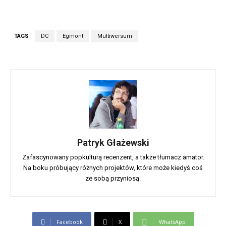
TAGS
DC
Egmont
Multiwersum
Patryk Głażewski
Zafascynowany popkulturą recenzent, a także tłumacz amator.
Na boku próbujący różnych projektów, które może kiedyś coś
ze sobą przyniosą.
Facebook
X
WhatsApp