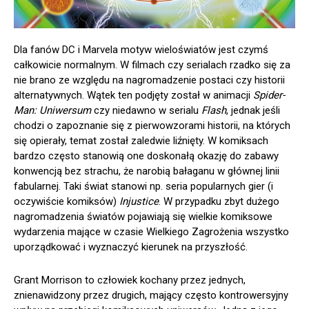
Dla fanów DC i Marvela motyw wieloświatów jest czymś
całkowicie normalnym. W filmach czy serialach rzadko się za
nie brano ze względu na nagromadzenie postaci czy historii
alternatywnych. Wątek ten podjęty został w animacji
Spider-
Man: Uniwersum
czy niedawno w serialu
Flash
, jednak jeśli
chodzi o zapoznanie się z pierwowzorami historii, na których
się opierały, temat został zaledwie liźnięty. W komiksach
bardzo często stanowią one doskonałą okazję do zabawy
konwencją bez strachu, że narobią bałaganu w głównej linii
fabularnej. Taki świat stanowi np. seria popularnych gier (i
oczywiście komiksów)
Injustice
. W przypadku zbyt dużego
nagromadzenia światów pojawiają się wielkie komiksowe
wydarzenia mające w czasie Wielkiego Zagrożenia wszystko
uporządkować i wyznaczyć kierunek na przyszłość.
Grant Morrison to człowiek kochany przez jednych,
znienawidzony przez drugich, mający często kontrowersyjny