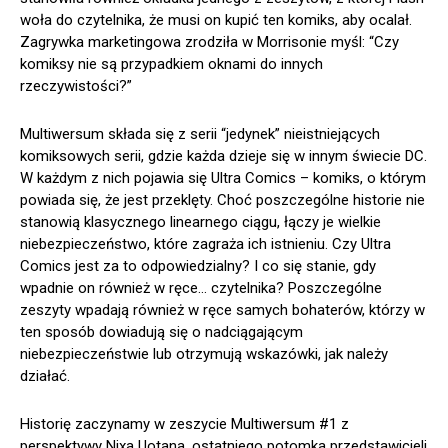
woła do czytelnika, że musi on kupić ten komiks, aby ocalał.
Zagrywka marketingowa zrodziła w Morrisonie myśl: “Czy
komiksy nie są przypadkiem oknami do innych
rzeczywistości?”
Multiwersum składa się z serii “jedynek” nieistniejących
komiksowych serii, gdzie każda dzieje się w innym świecie DC.
W każdym z nich pojawia się Ultra Comics – komiks, o którym
powiada się, że jest przeklęty. Choć poszczególne historie nie
stanowią klasycznego linearnego ciągu, łączy je wielkie
niebezpieczeństwo, które zagraża ich istnieniu. Czy Ultra
Comics jest za to odpowiedzialny? I co się stanie, gdy
wpadnie on również w ręce… czytelnika? Poszczególne
zeszyty wpadają również w ręce samych bohaterów, którzy w
ten sposób dowiadują się o nadciągającym
niebezpieczeństwie lub otrzymują wskazówki, jak należy
działać.
Historię zaczynamy w zeszycie Multiwersum #1 z
perspektywy Nixa Uotana, ostatniego potomka przedstawicieli