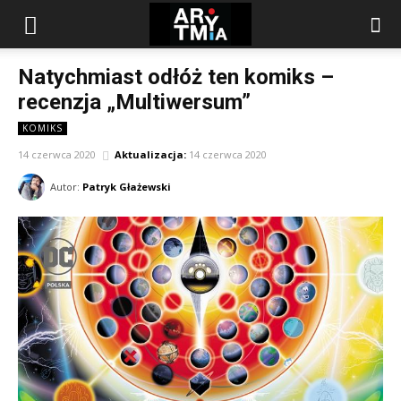
arytmia.eu
Natychmiast odłóż ten komiks –
recenzja „Multiwersum”
KOMIKS
14 czerwca 2020
Aktualizacja:
14 czerwca 2020
Autor:
Patryk Głażewski