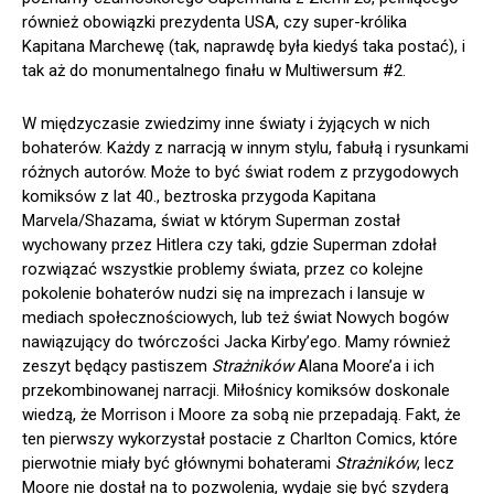
również obowiązki prezydenta USA, czy super-królika
Kapitana Marchewę (tak, naprawdę była kiedyś taka postać), i
tak aż do monumentalnego finału w Multiwersum #2.
W międzyczasie zwiedzimy inne światy i żyjących w nich
bohaterów. Każdy z narracją w innym stylu, fabułą i rysunkami
różnych autorów. Może to być świat rodem z przygodowych
komiksów z lat 40., beztroska przygoda Kapitana
Marvela/Shazama, świat w którym Superman został
wychowany przez Hitlera czy taki, gdzie Superman zdołał
rozwiązać wszystkie problemy świata, przez co kolejne
pokolenie bohaterów nudzi się na imprezach i lansuje w
mediach społecznościowych, lub też świat Nowych bogów
nawiązujący do twórczości Jacka Kirby’ego. Mamy również
zeszyt będący pastiszem
Strażników
Alana Moore’a i ich
przekombinowanej narracji. Miłośnicy komiksów doskonale
wiedzą, że Morrison i Moore za sobą nie przepadają. Fakt, że
ten pierwszy wykorzystał postacie z Charlton Comics, które
pierwotnie miały być głównymi bohaterami
Strażników
, lecz
Moore nie dostał na to pozwolenia, wydaje się być szyderą