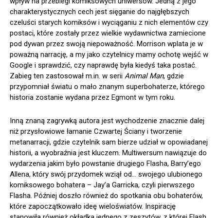
wpływ na przebiegi komiksowych uniwersów. Jedną z jego
charakterystycznych cech jest sięganie do najgłębszych
czeluści starych komiksów i wyciąganiu z nich elementów czy
postaci, które zostały przez wielkie wydawnictwa zamiecione
pod dywan przez swoją niepoważność. Morrison wplata je w
poważną narrację, a my jako czytelnicy mamy ochotę wejść w
Google i sprawdzić, czy naprawdę była kiedyś taka postać.
Zabieg ten zastosował m.in. w serii
Animal Man
, gdzie
przypomniał światu o mało znanym superbohaterze, którego
historia zostanie wydana przez Egmont w tym roku.
Inną znaną zagrywką autora jest wychodzenie znacznie dalej
niż przysłowiowe łamanie Czwartej Ściany i tworzenie
metanarracji, gdzie czytelnik sam bierze udział w opowiadanej
historii, a wyobraźnia jest kluczem. Multiwersum nawiązuje do
wydarzenia jakim było powstanie drugiego Flasha, Barry’ego
Allena, który swój przydomek wziął od… swojego ulubionego
komiksowego bohatera – Jay’a Garricka, czyli pierwszego
Flasha. Później doszło również do spotkania obu bohaterów,
które zapoczątkowało ideę wieloświatów. Inspirację
stanowiła również okładka jednego z zeszytów, z której Flash