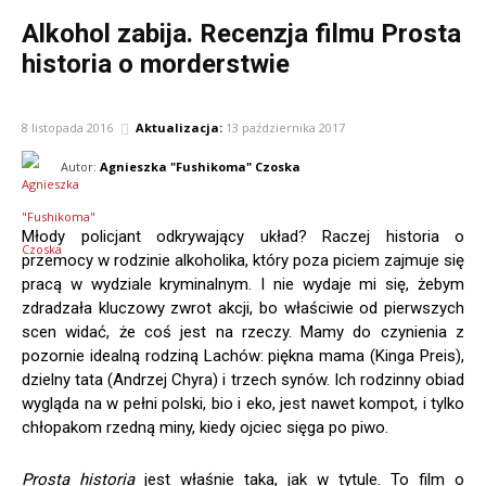
Alkohol zabija. Recenzja filmu Prosta
historia o morderstwie
FILM
8 listopada 2016
Aktualizacja:
13 października 2017
Autor:
Agnieszka "Fushikoma" Czoska
Młody policjant odkrywający układ? Raczej historia o
przemocy w rodzinie alkoholika, który poza piciem zajmuje się
pracą w wydziale kryminalnym. I nie wydaje mi się, żebym
zdradzała kluczowy zwrot akcji, bo właściwie od pierwszych
scen widać, że coś jest na rzeczy. Mamy do czynienia z
pozornie idealną rodziną Lachów: piękna mama (Kinga Preis),
dzielny tata (Andrzej Chyra) i trzech synów. Ich rodzinny obiad
wygląda na w pełni polski, bio i eko, jest nawet kompot, i tylko
chłopakom rzedną miny, kiedy ojciec sięga po piwo.
Prosta historia
jest właśnie taka, jak w tytule. To film o