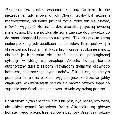
Prosta historia
została wspaniale zagrana. Co brzmi trochę
niezręcznie, gdy mowa o roli Chyry… Gdyby był aktorem
metodycznym, musiałby pić pół życia, żeby tak się ruszać,
mówić i wyglądać. Bo ma bardzo charakterystyczną, uważną
minę kogoś, kto się potyka, ale żona zawsze doprowadza go
do stanu elegancji i pełnego autorytetu. Tak jak uprząta samą
siebie po kolejnych upadkach ze schodów. Preis jest w tym
filmie piękna, krucha, i jak lwica broni każdej spokojnej minuty,
chociaż jej bohaterka nie potrafi uciec od patologicznej
sytuacji, w której się znajduje. Aktorka tworzy bardzo
autentyczny duet z Filipem Pławiakiem grającym głównego
bohatera, najstarszego syna Lachów. Z kolei on, na samym
początku filmu i na plakacie wygląda jeszcze troszkę, jakby
ciągle grał w
Czerwonym pająku
, ale bardzo szybko sięga po
zupełnie inne środki kreując nową, równie wyrazistą postać.
Centralnym pytaniem tego filmu nie jest, być może, kto zabił,
ale jakimi typami Dorosłych Dzieci Alkoholika są główny
bohater i jego bracia, trzej synowie Lachów. Oraz, czy rodziny