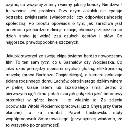
czymś, co wszyscy znamy i wiemy, jak się kończy. Nie dziwi. I
tu właśnie jest problem. Przy czym Jakubik nie epatuje
potrzebą zwiększania świadomości czy odpowiedzialnością
społeczną. Po prostu opowiada o tym, jak zaraźliwa jest
przemoc i jak bardzo definiuje relacje, chociaż przecież na co
dzień słabo ją widać zza czułych gestów i słów. Co
najgorsze, prawdopodobnie szczerych.
Jakubik stworzył ze swoją ekipą świetny, bardzo nowoczesny
film. To ten sam rytm, co u Sasnalów czy Wojcieszka. Co
jakiś czas pomiędzy scenami słychać głośną, elektroniczną
muzykę (praca Bartosza Chajdeckiego), a kamera pokazuje
ścianę rodzinnego domu Lachów, obrośniętego dzikim winem
w pełnej krasie latem lub zszarzałego zimą. Jedno z
pierwszych ujęć filmu: połać szarych gałązek i jakiś betonowy
prostokąt w górze kadru – to właśnie to. Za zdjęcia
odpowiada Witold Płóciennik (pracował już z Chyrą przy Carte
blanche), a za montaż Paweł Laskowski, stały
współpracownik Smarzowskiego (przynajmniej wiadomo, że
to wszystko po znajomości).