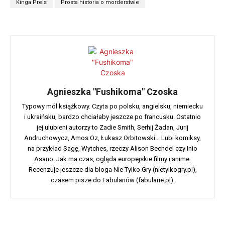
Kinga Preis
Prosta historia o morderstwie
Agnieszka "Fushikoma" Czoska
Typowy mól książkowy. Czyta po polsku, angielsku, niemiecku
i ukraińsku, bardzo chciałaby jeszcze po francusku. Ostatnio
jej ulubieni autorzy to Zadie Smith, Serhij Żadan, Jurij
Andruchowycz, Amos Oz, Łukasz Orbitowski... Lubi komiksy,
na przykład Sagę, Wytches, rzeczy Alison Bechdel czy Inio
Asano. Jak ma czas, ogląda europejskie filmy i anime.
Recenzuje jeszcze dla bloga Nie Tylko Gry (nietylkogry.pl),
czasem pisze do Fabulariów (fabularie.pl).
Facebook
X
WhatsApp