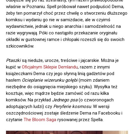
odbędzie się po raz szesnasty, tym razem prawdopodobnie
właśnie w Poznaniu. Spell próbował nawet podpuścić Dema,
żeby ten pomarzył choć przez chwilę o stworzeniu dłuższego
komiksu i wydaniu go nie w samizdacie, ale w czyimś
wydawnictwie, jednak u niego anarchia i samodzielność na
razie wygrywają. Póki co nastąpiło przekazanie oryginału
okładki w gustownej ramce i chłopaki rozeszli się do swoich
szkicowników.
Ptaszki
są nieduże, urocze, treściwe i jajcarskie. Można je
kupić w
Oficjalnym Sklepie Demlandu
, razem z innymi
książeczkami Dema czy jego słynną linią gadżetów pod
hasłem
Ocieplanie wizerunku gołębi
(moim zdaniem
niezbędne do osiągnięcia miejskiego szyku). Wysyłka też
kosztuje, więc mądrze będzie zamówić od razu kilka
komiksów. Na przykład
Jednego psa
(o czworonogach
adoptujących ludzi) czy
Peryferie kosmosu
. W wersji
oszczędnościowej zostaje śledzenie Dema na Facebooku i
czytanie
The Bloom Saga
rysowanej przez Spella.