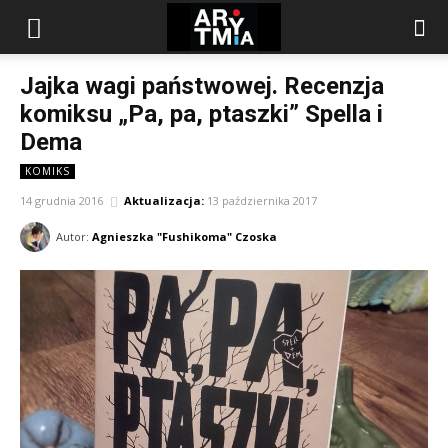
arytmia.eu
Jajka wagi państwowej. Recenzja
komiksu „Pa, pa, ptaszki” Spella i
Dema
KOMIKS
14 grudnia 2016
Aktualizacja:
13 października 2017
Autor:
Agnieszka "Fushikoma" Czoska