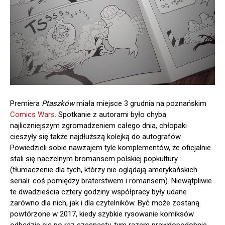
Premiera
Ptaszków
miała miejsce 3 grudnia na poznańskim
Comics Wars
. Spotkanie z autorami było chyba
najliczniejszym zgromadzeniem całego dnia, chłopaki
cieszyły się także najdłuższą kolejką do autografów.
Powiedzieli sobie nawzajem tyle komplementów, że oficjalnie
stali się naczelnym bromansem polskiej popkultury
(tłumaczenie dla tych, którzy nie oglądają amerykańskich
seriali: coś pomiędzy braterstwem i romansem). Niewątpliwie
te dwadzieścia cztery godziny współpracy były udane
zarówno dla nich, jak i dla czytelników. Być może zostaną
powtórzone w 2017, kiedy szybkie rysowanie komiksów