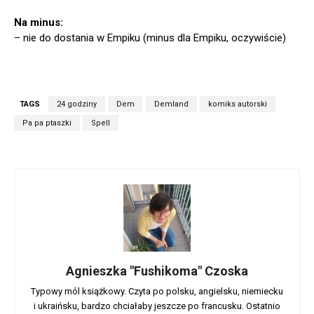
Na minus:
– nie do dostania w Empiku (minus dla Empiku, oczywiście)
TAGS
24 godziny
Dem
Demland
komiks autorski
Pa pa ptaszki
Spell
Agnieszka "Fushikoma" Czoska
Typowy mól książkowy. Czyta po polsku, angielsku, niemiecku
i ukraińsku, bardzo chciałaby jeszcze po francusku. Ostatnio