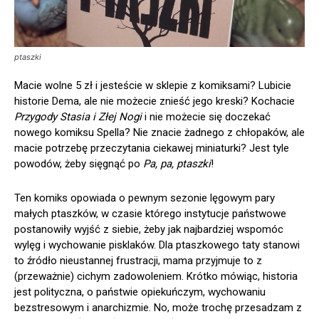
ptaszki
Macie wolne 5 zł i jesteście w sklepie z komiksami? Lubicie
historie Dema, ale nie możecie znieść jego kreski? Kochacie
Przygody Stasia i Złej Nogi
i nie możecie się doczekać
nowego komiksu Spella? Nie znacie żadnego z chłopaków, ale
macie potrzebę przeczytania ciekawej miniaturki? Jest tyle
powodów, żeby sięgnąć po
Pa, pa, ptaszki
!
Ten komiks opowiada o pewnym sezonie lęgowym pary
małych ptaszków, w czasie którego instytucje państwowe
postanowiły wyjść z siebie, żeby jak najbardziej wspomóc
wylęg i wychowanie pisklaków. Dla ptaszkowego taty stanowi
to źródło nieustannej frustracji, mama przyjmuje to z
(przeważnie) cichym zadowoleniem. Krótko mówiąc, historia
jest polityczna, o państwie opiekuńczym, wychowaniu
bezstresowym i anarchizmie. No, może trochę przesadzam z