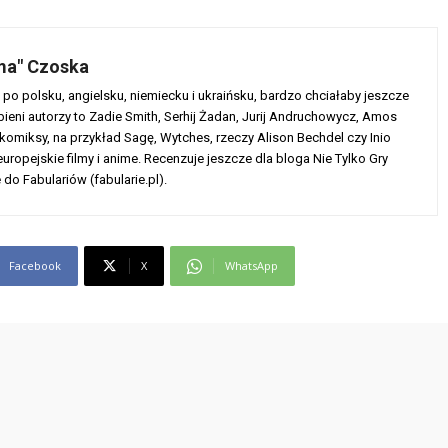
ma" Czoska
po polsku, angielsku, niemiecku i ukraińsku, bardzo chciałaby jeszcze
ubieni autorzy to Zadie Smith, Serhij Żadan, Jurij Andruchowycz, Amos
 komiksy, na przykład Sagę, Wytches, rzeczy Alison Bechdel czy Inio
ropejskie filmy i anime. Recenzuje jeszcze dla bloga Nie Tylko Gry
 do Fabulariów (fabularie.pl).
Facebook
X
WhatsApp