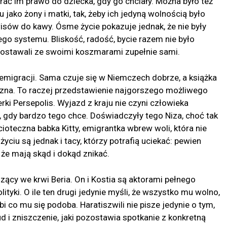
brać im prawo do dziecka, gdy go chciały. Można było też
jako żony i matki, tak, żeby ich jedyną wolnością było
sów do kawy. Ósme życie pokazuje jednak, że nie były
go systemu. Bliskość, radość, bycie razem nie było
zostawali ze swoimi koszmarami zupełnie sami.
 emigracji. Sama czuje się w Niemczech dobrze, a książka
czna. To raczej przedstawienie najgorszego możliwego
i Persepolis. Wyjazd z kraju nie czyni człowieka
, gdy bardzo tego chce. Doświadczyły tego Niza, choć tak
ioteczna babka Kitty, emigrantka wbrew woli, która nie
iu są jednak i tacy, którzy potrafią uciekać: pewien
, że mają skąd i dokąd znikać.
dzący we krwi Beria. On i Kostia są aktorami pełnego
olityki. O ile ten drugi jedynie myśli, że wszystko mu wolno,
bi co mu się podoba. Haratiszwili nie pisze jedynie o tym,
d i zniszczenie, jaki pozostawia spotkanie z konkretną