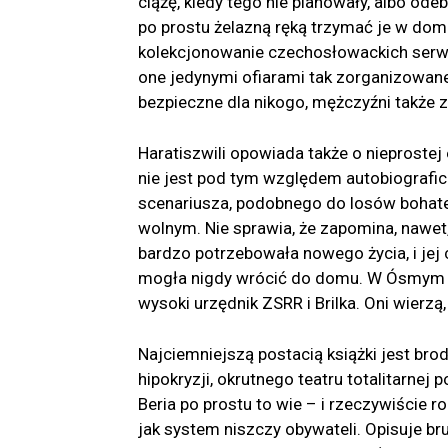
ciążę, kiedy tego nie planowały, albo ode
po prostu żelazną ręką trzymać je w domu 
kolekcjonowanie czechosłowackich serwi
one jedynymi ofiarami tak zorganizowane
bezpieczne dla nikogo, mężczyźni także 
Haratiszwili opowiada także o nieprostej
nie jest pod tym względem autobiografi
scenariusza, podobnego do losów bohaterk
wolnym. Nie sprawia, że zapomina, nawet
bardzo potrzebowała nowego życia, i jej c
mogła nigdy wrócić do domu. W Ósmym życ
wysoki urzędnik ZSRR i Brilka. Oni wierzą
Najciemniejszą postacią książki jest bro
hipokryzji, okrutnego teatru totalitarnej p
Beria po prostu to wie – i rzeczywiście ro
jak system niszczy obywateli. Opisuje bru