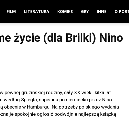
FILM
LITERATURA
KOMIKS
GRY
INNE
O POR
e życie (dla Brilki) Nino
ewnej gruzińskiej rodziny, cały XX wiek i kilka lat
 według Spiegla, napisana po niemiecku przez Nino
zącą obecnie w Hamburgu. Na potrzeby polskiego wydania
na je spokojnie ogłosić podwójnie najlepszą książką