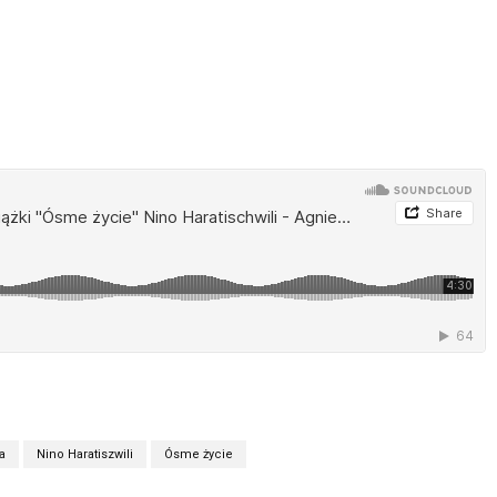
a
Nino Haratiszwili
Ósme życie