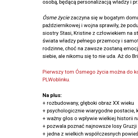
osobą, będącą personalizacją władzy i p
Ósme życie
zaczyna się w bogatym domu c
październikowej i wojna sprawiły, że podu
siostry Stasi, Kristine z człowiekiem na 
świata władzy pełnego przemocy i samot
rodzinne, choć na zawsze zostaną emocjo
siebie, ale nikomu się to nie uda. Aż do B
Pierwszy tom Ósmego życia można do koń
PL
Woblinku.
Na plus:
+ rozbudowany, głęboki obraz XX wieku
+ psychologicznie wiarygodne postacie,
+ ważny głos o wpływie wielkiej historii n
+ pozwala poznać najnowsze losy Gruzji
+ jedna z wielkich współczesnych powieś