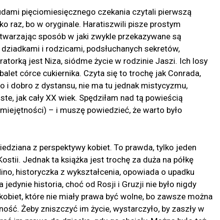
rudami pięciomiesięcznego czekania czytali pierwszą
o raz, bo w oryginale. Haratiszwili pisze prostym
odtwarzając sposób w jaki zwykle przekazywane są
z dziadkami i rodzicami, podsłuchanych sekretów,
torką jest Niza, siódme życie w rodzinie Jaszi. Ich losy
 balet córce cukiernika. Czyta się to trochę jak Conrada,
ło i dobro z dystansu, nie ma tu jednak mistycyzmu,
oste, jak cały XX wiek. Spędziłam nad tą powieścią
iejętności) – i muszę powiedzieć, że warto było
wiedziana z perspektywy kobiet. To prawda, tylko jeden
Kostii. Jednak ta książka jest trochę za duża na półkę
 Nino, historyczka z wykształcenia, opowiada o upadku
 jedynie historia, choć od Rosji i Gruzji nie było nigdy
 kobiet, które nie miały prawa być wolne, bo zawsze można
ość. Żeby zniszczyć im życie, wystarczyło, by zaszły w