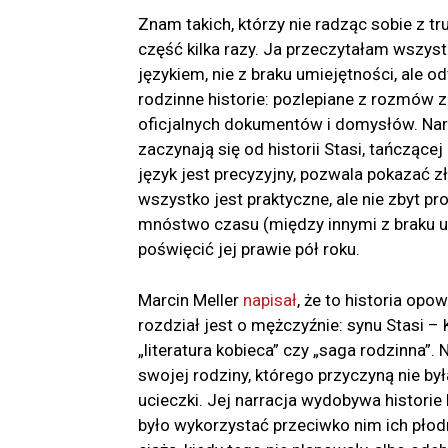
Znam takich, którzy nie radząc sobie z t
część kilka razy. Ja przeczytałam wszystk
językiem, nie z braku umiejętności, ale 
rodzinne historie: pozlepiane z rozmów 
oficjalnych dokumentów i domysłów. Narra
zaczynają się od historii Stasi, tańczącej
język jest precyzyjny, pozwala pokazać z
wszystko jest praktyczne, ale nie zbyt pr
mnóstwo czasu (między innymi z braku um
poświęcić jej prawie pół roku.
Marcin Meller
napisał
, że to historia opo
rozdział jest o mężczyźnie: synu Stasi – 
„literatura kobieca” czy „saga rodzinna”.
swojej rodziny, którego przyczyną nie była
ucieczki. Jej narracja wydobywa historie
było wykorzystać przeciwko nim ich płodn