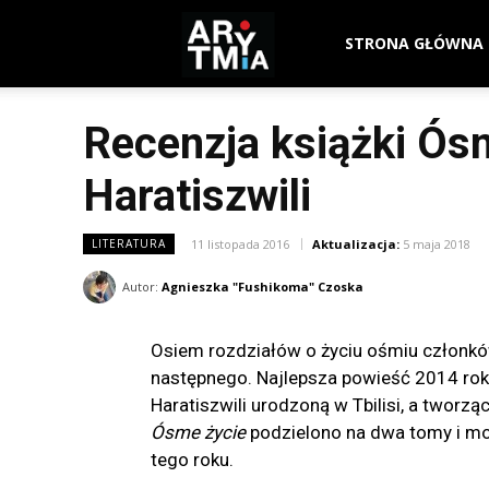
arytmia.eu
STRONA GŁÓWNA
Recenzja książki Ósm
Haratiszwili
11 listopada 2016
Aktualizacja:
5 maja 2018
LITERATURA
Autor:
Agnieszka "Fushikoma" Czoska
Osiem rozdziałów o życiu ośmiu członków p
następnego. Najlepsza powieść 2014 roku
Haratiszwili urodzoną w Tbilisi, a twor
Ósme życie
podzielono na dwa tomy i moż
tego roku.