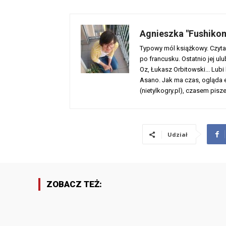
Agnieszka "Fushiko
Typowy mól książkowy. Czyta 
po francusku. Ostatnio jej ul
Oz, Łukasz Orbitowski... Lubi
Asano. Jak ma czas, ogląda eu
(nietylkogry.pl), czasem pisze
Udział
ZOBACZ TEŻ: