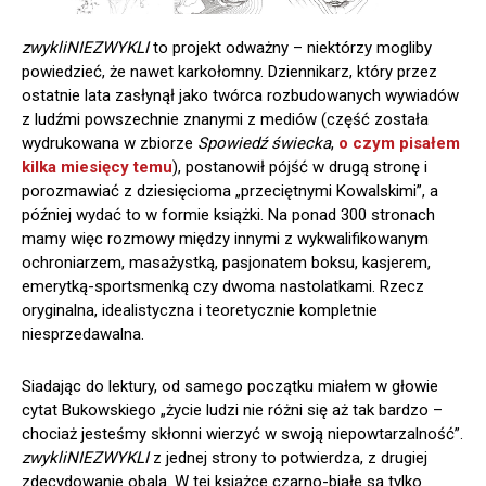
zwykliNIEZWYKLI
to projekt odważny – niektórzy mogliby
powiedzieć, że nawet karkołomny. Dziennikarz, który przez
ostatnie lata zasłynął jako twórca rozbudowanych wywiadów
z ludźmi powszechnie znanymi z mediów (część została
wydrukowana w zbiorze
Spowiedź świecka
,
o czym pisałem
kilka miesięcy temu
), postanowił pójść w drugą stronę i
porozmawiać z dziesięcioma „przeciętnymi Kowalskimi”, a
później wydać to w formie książki. Na ponad 300 stronach
mamy więc rozmowy między innymi z wykwalifikowanym
ochroniarzem, masażystką, pasjonatem boksu, kasjerem,
emerytką-sportsmenką czy dwoma nastolatkami. Rzecz
oryginalna, idealistyczna i teoretycznie kompletnie
niesprzedawalna.
Siadając do lektury, od samego początku miałem w głowie
cytat Bukowskiego „życie ludzi nie różni się aż tak bardzo –
chociaż jesteśmy skłonni wierzyć w swoją niepowtarzalność”.
zwykliNIEZWYKLI
z jednej strony to potwierdza, z drugiej
zdecydowanie obala. W tej książce czarno-białe są tylko