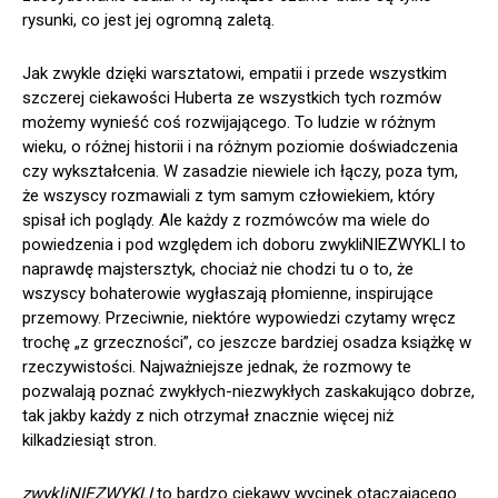
rysunki, co jest jej ogromną zaletą.
Jak zwykle dzięki warsztatowi, empatii i przede wszystkim
szczerej ciekawości Huberta ze wszystkich tych rozmów
możemy wynieść coś rozwijającego. To ludzie w różnym
wieku, o różnej historii i na różnym poziomie doświadczenia
czy wykształcenia. W zasadzie niewiele ich łączy, poza tym,
że wszyscy rozmawiali z tym samym człowiekiem, który
spisał ich poglądy. Ale każdy z rozmówców ma wiele do
powiedzenia i pod względem ich doboru zwykliNIEZWYKLI to
naprawdę majstersztyk, chociaż nie chodzi tu o to, że
wszyscy bohaterowie wygłaszają płomienne, inspirujące
przemowy. Przeciwnie, niektóre wypowiedzi czytamy wręcz
trochę „z grzeczności”, co jeszcze bardziej osadza książkę w
rzeczywistości. Najważniejsze jednak, że rozmowy te
pozwalają poznać zwykłych-niezwykłych zaskakująco dobrze,
tak jakby każdy z nich otrzymał znacznie więcej niż
kilkadziesiąt stron.
zwykliNIEZWYKLI
to bardzo ciekawy wycinek otaczającego