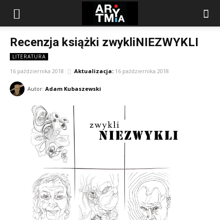
arytmia.eu
Recenzja książki zwykliNIEZWYKLI
LITERATURA
16 października 2018
Aktualizacja:
16 października 2018
Autor:
Adam Kubaszewski