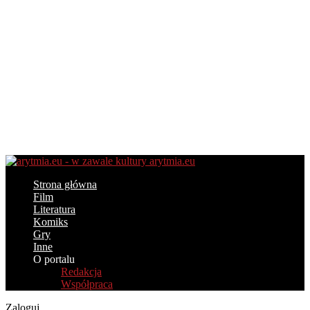
arytmia.eu
Strona główna
Film
Literatura
Komiks
Gry
Inne
O portalu
Redakcja
Współpraca
Zaloguj