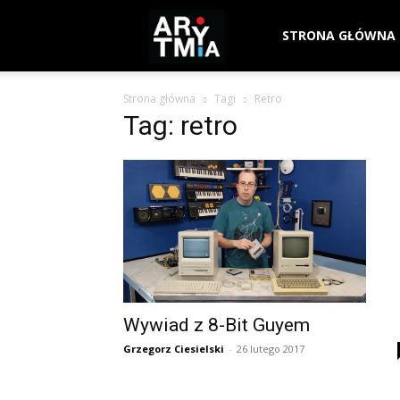
arytmia.eu
STRONA GŁÓWNA
Strona główna
Tagi
Retro
Tag: retro
Wywiad z 8-Bit Guyem
Grzegorz Ciesielski
-
26 lutego 2017