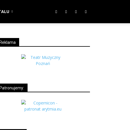
TALU
Reklama
Patronujemy: