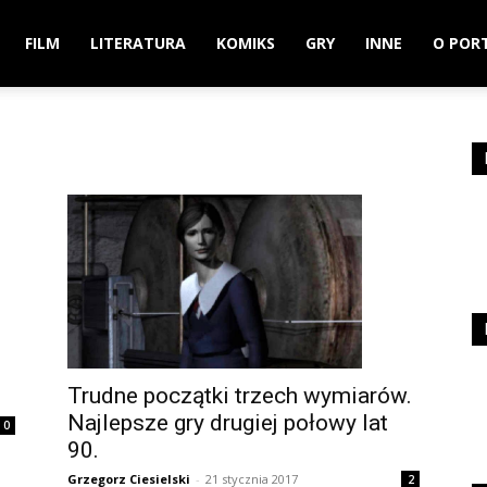
FILM
LITERATURA
KOMIKS
GRY
INNE
O POR
Trudne początki trzech wymiarów.
Najlepsze gry drugiej połowy lat
0
90.
Grzegorz Ciesielski
-
21 stycznia 2017
2