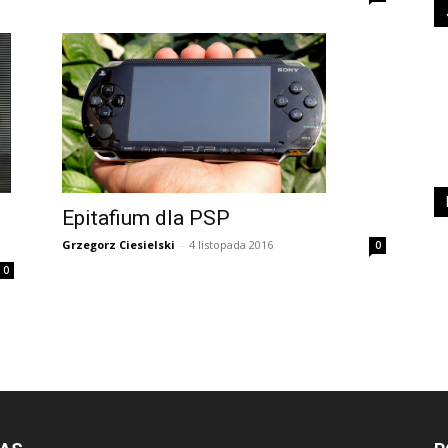
Epitafium dla PSP
h
Grzegorz Ciesielski
-
4 listopada 2016
0
0