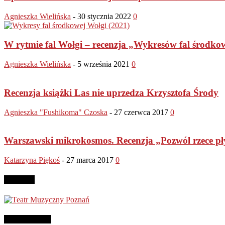
Agnieszka Wielińska
-
30 stycznia 2022
0
W rytmie fal Wołgi – recenzja „Wykresów fal środkow
Agnieszka Wielińska
-
5 września 2021
0
Recenzja książki Las nie uprzedza Krzysztofa Środy
Agnieszka "Fushikoma" Czoska
-
27 czerwca 2017
0
Warszawski mikrokosmos. Recenzja „Pozwól rzece p
Katarzyna Piękoś
-
27 marca 2017
0
Reklama
Patronujemy: