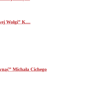
ej Wołgi” K....
łynąć” Michała Cichego