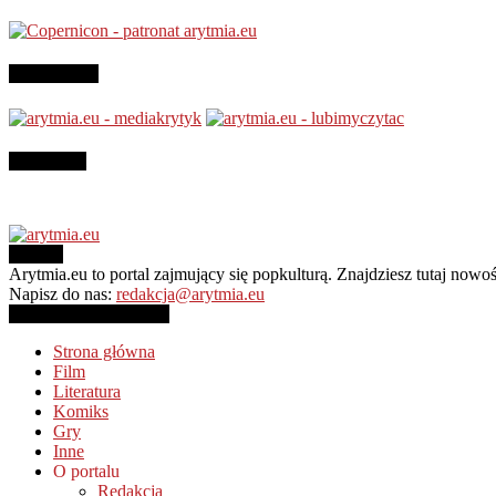
Jesteśmy na
Instagram
O NAS
Arytmia.eu to portal zajmujący się popkulturą. Znajdziesz tutaj now
Napisz do nas:
redakcja@arytmia.eu
PODĄŻAJ ZA NAMI
Strona główna
Film
Literatura
Komiks
Gry
Inne
O portalu
Redakcja