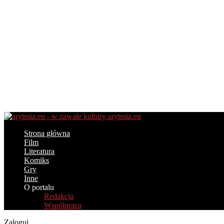
arytmia.eu
Strona główna
Film
Literatura
Komiks
Gry
Inne
O portalu
Redakcja
Współpraca
Zaloguj