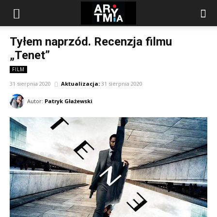
arytmia.eu
Tyłem naprzód. Recenzja filmu
„Tenet”
FILM
31 sierpnia 2020
Aktualizacja:
31 sierpnia 2020
Autor:
Patryk Głażewski