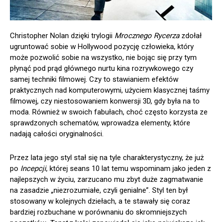
Christopher Nolan dzięki trylogii
Mrocznego Rycerza
zdołał
ugruntować sobie w Hollywood pozycję człowieka, który
może pozwolić sobie na wszystko, nie bojąc się przy tym
płynąć pod prąd głównego nurtu kina rozrywkowego czy
samej techniki filmowej. Czy to stawianiem efektów
praktycznych nad komputerowymi, użyciem klasycznej taśmy
filmowej, czy niestosowaniem konwersji 3D, gdy była na to
moda. Również w swoich fabułach, choć często korzysta ze
sprawdzonych schematów, wprowadza elementy, które
nadają całości oryginalności.
Przez lata jego styl stał się na tyle charakterystyczny, że już
po
Incepcji
, której seans 10 lat temu wspominam jako jeden z
najlepszych w życiu, zarzucano mu zbyt duże zagmatwanie
na zasadzie „niezrozumiałe, czyli genialne”. Styl ten był
stosowany w kolejnych dziełach, a te stawały się coraz
bardziej rozbuchane w porównaniu do skromniejszych