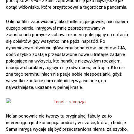
początków.
Tenet
z kolei zapowiadał się jako największe jak
dotąd widowisko, które przystopowała tegoroczna pandemia.
O ile na film, zapowiadany jako thriller szpiegowski, nie miałem
dużego parcia, intrygował mnie zaprezentowany w
zwiastunach pomysł z zabawą czasem polegający na cofaniu
się obiektów, gdy wszystko inne pędzi naprzód. Po
dynamicznym otwarciu głównemu bohaterowi, agentowi CIA,
dość szybko zostaje przedstawione nowe ultratajne zadanie
polegające na wykryciu, kto handluje niezwykłym rodzajem
nabojów charakteryzującym się odwróconą entropią. Kto nie
zna tego terminu, niech nie psuje sobie niespodzianki, gdyż
wszystko zostanie nam dokładniej wyjaśnione i, co
najważniejsze, ukazane w pełnej krasie.
Nolan ponownie nie tworzy tu oryginalnej fabuły, za to
interesująca jest koncepcja podróży w czasie, która ją buduje.
Sama intryga wydaje się być przedstawiona niemal za szybko,