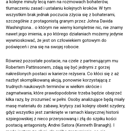
a kolejne minuty lecą nam na rozmowach bohaterów,
tłumaczeniu zasad i ustalaniu kolejnych kroków. W tym
wszystkim brak jednak poczucia zżycia się z bohaterami,
szczególnie z protagonistą granym przez Johna Davida
Washingtona… o którym nie wiemy kompletnie nic, nie znamy
nawet jego imienia, a po którego działaniach możemy jedynie
wywnioskować, że jest on człowiekiem gotowym do
poświęceń i zna się na swojej robocie.
Również pozostałe postacie, na czele z partnerującym mu
Robertem Pattinsonem, zdają się być jednymi z gorzej
nakreślonych postaci w karierze reżysera. Co kłóci się z aż
nazbyt skomplikowaną akcją, ponownie korzystającą z
trudnych naukowych terminów w wielkim skrócie i
zagmatwania, które prawdopodobnie trzeba będzie obejrzeć
kilka razy, by zrozumieć w pełni. Osoby analizujące będą miały
masę materiału do zabawy, krytycy zaś kolejny obiekt szydery,
gdyż wszystko jest zamknięte w ramach klasycznej historii
szpiegowskiej z nieco przerysowaną i złą do szpiku kości
postacią antagonisty, Andrei Satora (Kenneth Branagh). I