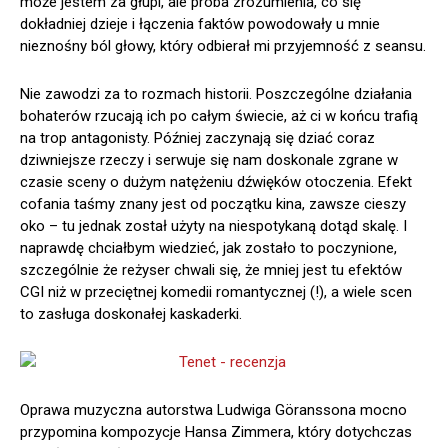
może jestem za głupi, ale próba zrozumienia, co się
dokładniej dzieje i łączenia faktów powodowały u mnie
nieznośny ból głowy, który odbierał mi przyjemność z seansu.
Nie zawodzi za to rozmach historii. Poszczególne działania
bohaterów rzucają ich po całym świecie, aż ci w końcu trafią
na trop antagonisty. Później zaczynają się dziać coraz
dziwniejsze rzeczy i serwuje się nam doskonale zgrane w
czasie sceny o dużym natężeniu dźwięków otoczenia. Efekt
cofania taśmy znany jest od początku kina, zawsze cieszy
oko – tu jednak został użyty na niespotykaną dotąd skalę. I
naprawdę chciałbym wiedzieć, jak zostało to poczynione,
szczególnie że reżyser chwali się, że mniej jest tu efektów
CGI niż w przeciętnej komedii romantycznej (!), a wiele scen
to zasługa doskonałej kaskaderki.
Oprawa muzyczna autorstwa Ludwiga Göranssona mocno
przypomina kompozycje Hansa Zimmera, który dotychczas