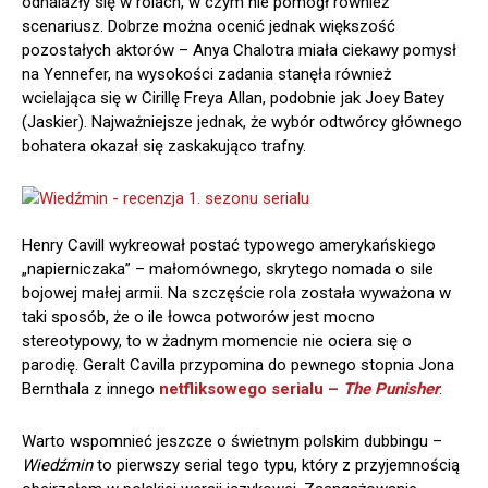
odnalazły się w rolach, w czym nie pomógł również
scenariusz. Dobrze można ocenić jednak większość
pozostałych aktorów – Anya Chalotra miała ciekawy pomysł
na Yennefer, na wysokości zadania stanęła również
wcielająca się w Cirillę Freya Allan, podobnie jak Joey Batey
(Jaskier). Najważniejsze jednak, że wybór odtwórcy głównego
bohatera okazał się zaskakująco trafny.
Henry Cavill wykreował postać typowego amerykańskiego
„napierniczaka” – małomównego, skrytego nomada o sile
bojowej małej armii. Na szczęście rola została wyważona w
taki sposób, że o ile łowca potworów jest mocno
stereotypowy, to w żadnym momencie nie ociera się o
parodię. Geralt Cavilla przypomina do pewnego stopnia Jona
Bernthala z innego
netfliksowego serialu –
The Punisher
.
Warto wspomnieć jeszcze o świetnym polskim dubbingu –
Wiedźmin
to pierwszy serial tego typu, który z przyjemnością