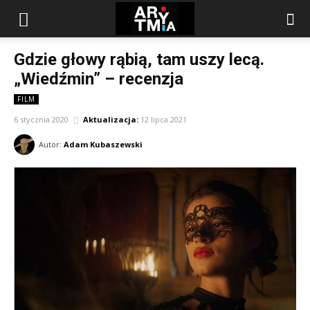
arytmia.eu
Gdzie głowy rąbią, tam uszy lecą.
„Wiedźmin” – recenzja
FILM
6 stycznia 2020
Aktualizacja:
12 lipca 2021
Autor:
Adam Kubaszewski