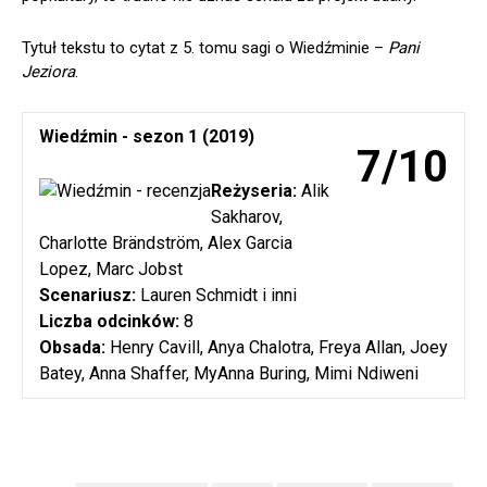
Tytuł tekstu to cytat z 5. tomu sagi o Wiedźminie –
Pani
Jeziora
.
Wiedźmin - sezon 1 (2019)
7/10
Reżyseria:
Alik
Sakharov,
Charlotte Brändström, Alex Garcia
Lopez, Marc Jobst
Scenariusz:
Lauren Schmidt i inni
Liczba odcinków:
8
Obsada:
Henry Cavill, Anya Chalotra, Freya Allan, Joey
Batey, Anna Shaffer, MyAnna Buring, Mimi Ndiweni