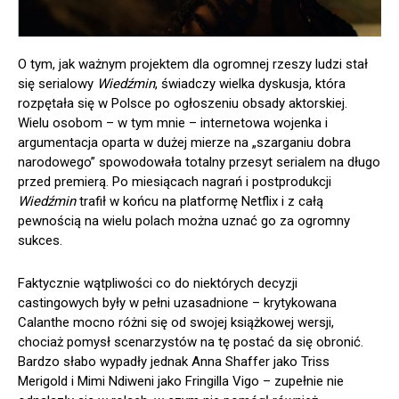
O tym, jak ważnym projektem dla ogromnej rzeszy ludzi stał
się serialowy
Wiedźmin
, świadczy wielka dyskusja, która
rozpętała się w Polsce po ogłoszeniu obsady aktorskiej.
Wielu osobom – w tym mnie – internetowa wojenka i
argumentacja oparta w dużej mierze na „szarganiu dobra
narodowego” spowodowała totalny przesyt serialem na długo
przed premierą. Po miesiącach nagrań i postprodukcji
Wiedźmin
trafił w końcu na platformę Netflix i z całą
pewnością na wielu polach można uznać go za ogromny
sukces.
Faktycznie wątpliwości co do niektórych decyzji
castingowych były w pełni uzasadnione – krytykowana
Calanthe mocno różni się od swojej książkowej wersji,
chociaż pomysł scenarzystów na tę postać da się obronić.
Bardzo słabo wypadły jednak Anna Shaffer jako Triss
Merigold i Mimi Ndiweni jako Fringilla Vigo – zupełnie nie