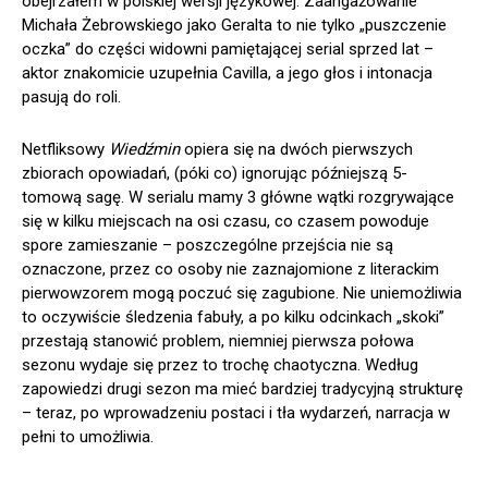
obejrzałem w polskiej wersji językowej. Zaangażowanie
Michała Żebrowskiego jako Geralta to nie tylko „puszczenie
oczka” do części widowni pamiętającej serial sprzed lat –
aktor znakomicie uzupełnia Cavilla, a jego głos i intonacja
pasują do roli.
Netfliksowy
Wiedźmin
opiera się na dwóch pierwszych
zbiorach opowiadań, (póki co) ignorując późniejszą 5-
tomową sagę. W serialu mamy 3 główne wątki rozgrywające
się w kilku miejscach na osi czasu, co czasem powoduje
spore zamieszanie – poszczególne przejścia nie są
oznaczone, przez co osoby nie zaznajomione z literackim
pierwowzorem mogą poczuć się zagubione. Nie uniemożliwia
to oczywiście śledzenia fabuły, a po kilku odcinkach „skoki”
przestają stanowić problem, niemniej pierwsza połowa
sezonu wydaje się przez to trochę chaotyczna. Według
zapowiedzi drugi sezon ma mieć bardziej tradycyjną strukturę
– teraz, po wprowadzeniu postaci i tła wydarzeń, narracja w
pełni to umożliwia.