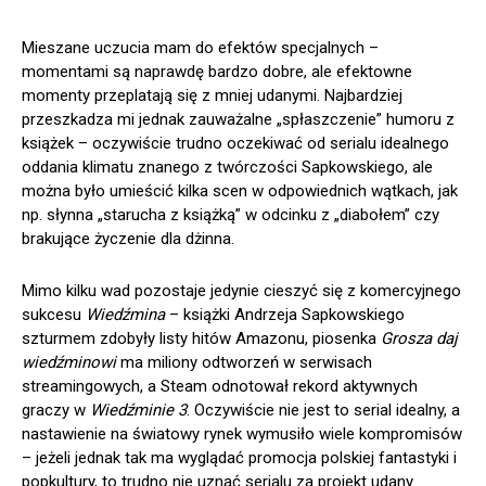
Mieszane uczucia mam do efektów specjalnych –
momentami są naprawdę bardzo dobre, ale efektowne
momenty przeplatają się z mniej udanymi. Najbardziej
przeszkadza mi jednak zauważalne „spłaszczenie” humoru z
książek – oczywiście trudno oczekiwać od serialu idealnego
oddania klimatu znanego z twórczości Sapkowskiego, ale
można było umieścić kilka scen w odpowiednich wątkach, jak
np. słynna „starucha z książką” w odcinku z „diabołem” czy
brakujące życzenie dla dżinna.
Mimo kilku wad pozostaje jedynie cieszyć się z komercyjnego
sukcesu
Wiedźmina
– książki Andrzeja Sapkowskiego
szturmem zdobyły listy hitów Amazonu, piosenka
Grosza daj
wiedźminowi
ma miliony odtworzeń w serwisach
streamingowych, a Steam odnotował rekord aktywnych
graczy w
Wiedźminie 3
. Oczywiście nie jest to serial idealny, a
nastawienie na światowy rynek wymusiło wiele kompromisów
– jeżeli jednak tak ma wyglądać promocja polskiej fantastyki i
popkultury, to trudno nie uznać serialu za projekt udany.