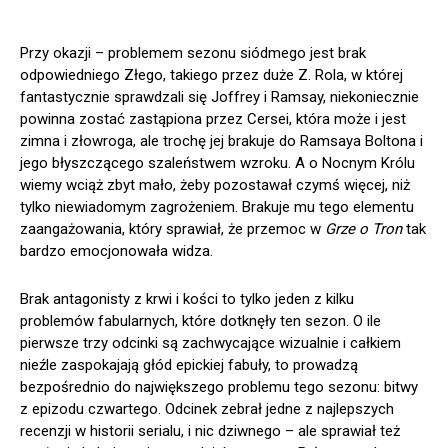
Przy okazji – problemem sezonu siódmego jest brak
odpowiedniego Złego, takiego przez duże Z. Rola, w której
fantastycznie sprawdzali się Joffrey i Ramsay, niekoniecznie
powinna zostać zastąpiona przez Cersei, która może i jest
zimna i złowroga, ale trochę jej brakuje do Ramsaya Boltona i
jego błyszczącego szaleństwem wzroku. A o Nocnym Królu
wiemy wciąż zbyt mało, żeby pozostawał czymś więcej, niż
tylko niewiadomym zagrożeniem. Brakuje mu tego elementu
zaangażowania, który sprawiał, że przemoc w
Grze o Tron
tak
bardzo emocjonowała widza.
Brak antagonisty z krwi i kości to tylko jeden z kilku
problemów fabularnych, które dotknęły ten sezon. O ile
pierwsze trzy odcinki są zachwycające wizualnie i całkiem
nieźle zaspokajają głód epickiej fabuły, to prowadzą
bezpośrednio do największego problemu tego sezonu: bitwy
z epizodu czwartego. Odcinek zebrał jedne z najlepszych
recenzji w historii serialu, i nic dziwnego – ale sprawiał też