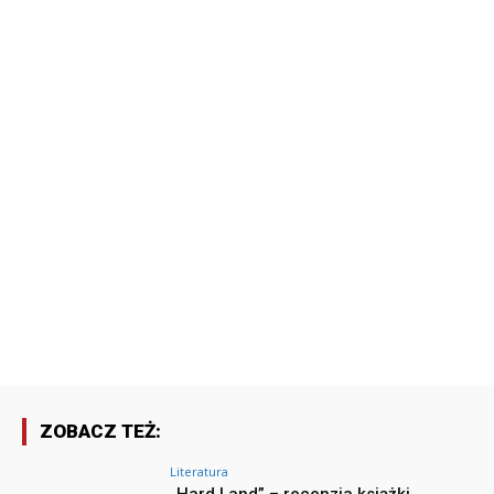
ZOBACZ TEŻ:
Literatura
„Hard Land” – recenzja książki