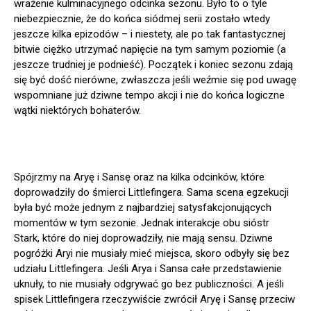
wrażenie kulminacyjnego odcinka sezonu. Było to o tyle
niebezpiecznie, że do końca siódmej serii zostało wtedy
jeszcze kilka epizodów – i niestety, ale po tak fantastycznej
bitwie ciężko utrzymać napięcie na tym samym poziomie (a
jeszcze trudniej je podnieść). Początek i koniec sezonu zdają
się być dość nierówne, zwłaszcza jeśli weźmie się pod uwagę
wspomniane już dziwne tempo akcji i nie do końca logiczne
wątki niektórych bohaterów.
Spójrzmy na Aryę i Sansę oraz na kilka odcinków, które
doprowadziły do śmierci Littlefingera. Sama scena egzekucji
była być może jednym z najbardziej satysfakcjonujących
momentów w tym sezonie. Jednak interakcje obu sióstr
Stark, które do niej doprowadziły, nie mają sensu. Dziwne
pogróżki Aryi nie musiały mieć miejsca, skoro odbyły się bez
udziału Littlefingera. Jeśli Arya i Sansa całe przedstawienie
uknuły, to nie musiały odgrywać go bez publiczności. A jeśli
spisek Littlefingera rzeczywiście zwrócił Aryę i Sansę przeciw