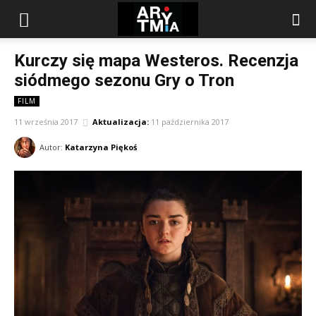
arytmia.eu
Kurczy się mapa Westeros. Recenzja
siódmego sezonu Gry o Tron
FILM
11 września 2017
Aktualizacja:
11 października 2017
Autor:
Katarzyna Piękoś