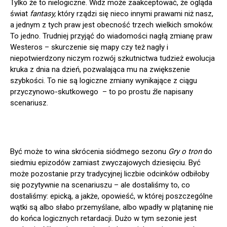
Tylko że to nielogiczne. Widz może zaakceptować, że ogląda
świat
fantasy,
który rządzi się nieco innymi prawami niż nasz,
a jednym z tych praw jest obecność trzech wielkich smoków.
To jedno. Trudniej przyjąć do wiadomości nagłą zmianę praw
Westeros – skurczenie się mapy czy też nagły i
niepotwierdzony niczym rozwój szkutnictwa tudzież ewolucja
kruka z dnia na dzień, pozwalająca mu na zwiększenie
szybkości. To nie są logiczne zmiany wynikające z ciągu
przyczynowo-skutkowego – to po prostu źle napisany
scenariusz.
Być może to wina skrócenia siódmego sezonu
Gry o tron
do
siedmiu epizodów zamiast zwyczajowych dziesięciu. Być
może pozostanie przy tradycyjnej liczbie odcinków odbiłoby
się pozytywnie na scenariuszu – ale dostaliśmy to, co
dostaliśmy: epicką, a jakże, opowieść, w której poszczególne
wątki są albo słabo przemyślane, albo wpadły w plątaninę nie
do końca logicznych retardacji. Dużo w tym sezonie jest