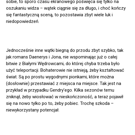
sobie, to sporo czasu ekranowego poświęca się tylko na
oszukaniu widza – wątek ciągnie się za długo, i choć kończy
się fantastyczną sceną, to pozostawia zbyt wiele luk i
niedopowiedzeń.
Jednocześnie inne wątki biegną do przodu zbyt szybko, tak
jak romans Daenerys i Jona, nie wspominając już o całej
bitwie z Białymi Wędrowcami, do której chyba trzeba było
użyć teleportacji. Bohaterowie nie istnieją, żeby kształtować
świat. Są po prostu wygodnymi pionkami, które można
(dosłownie) przestawiać z miejsca na miejsce. Tak jest na
przykład w przypadku Gendry’ego. Kilka sezonów temu
zniknął, żeby wiosłować w nieskończoność, a teraz pojawił
się na nowo tylko po to, żeby pobiec. Trochę szkoda –
niewykorzystany potencjał.