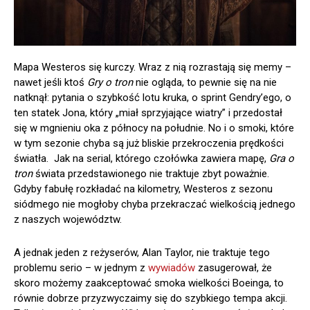
Mapa Westeros się kurczy. Wraz z nią rozrastają się memy –
nawet jeśli ktoś
Gry o tron
nie ogląda, to pewnie się na nie
natknął: pytania o szybkość lotu kruka, o sprint Gendry’ego, o
ten statek Jona, który „miał sprzyjające wiatry” i przedostał
się w mgnieniu oka z północy na południe. No i o smoki, które
w tym sezonie chyba są już bliskie przekroczenia prędkości
światła. Jak na serial, którego czołówka zawiera mapę,
Gra o
tron
świata przedstawionego nie traktuje zbyt poważnie.
Gdyby fabułę rozkładać na kilometry, Westeros z sezonu
siódmego nie mogłoby chyba przekraczać wielkością jednego
z naszych województw.
A jednak jeden z reżyserów, Alan Taylor, nie traktuje tego
problemu serio – w jednym z
wywiadów
zasugerował, że
skoro możemy zaakceptować smoka wielkości Boeinga, to
równie dobrze przyzwyczaimy się do szybkiego tempa akcji.