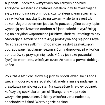
A jednak – pomimo wszystkich fabularnych potknięć i
zgrzytów, Westeros oszałamia detalem, czy to zmieniającą
się z sezonu na sezon modą, czy to eleganckimi zdjęciami,
czy w końcu muzyką. Dużo narzekam – ale to nie jest zły
sezon. Jego problemem jest to, że poszczególne sceny lepiej
wypadają analizowane osobno niż jako całość – wyróżniają
się na przykład wspomniana już bitwa, śmierć Littlefingera czy
otwierająca sezon scena z Aryą podszywającą się pod Freya.
No i przede wszystkim – choć może niezbyt zaskakujący i
dopracowany fabularnie, sezon siódmy doprowadził w końcu
bohaterów (a przynajmniej tych, którzy jeszcze pozostali
żywi) do momentu, w którym czuć, że historia powoli dobiega
końca.
Po
Grze o tron
chciałoby się jednak spodziewać się czegoś
więcej – odcinków nie zostało tak wiele, i ma się nadzieję na
prawdziwą serialową ucztę. Na szczęście finałowy odcinek
kończy się spektakularnym cliffhangerem – a przede
wszystkim poczuciem, żekiedy w końcu zima nadeszła,
nadchodzi też finał. Warto będzie czekać.