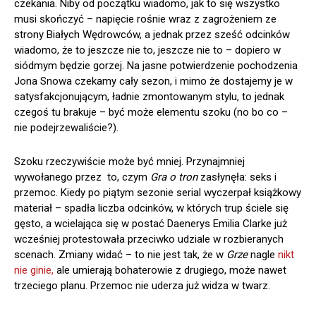
czekania. Niby od początku wiadomo, jak to się wszystko
musi skończyć – napięcie rośnie wraz z zagrożeniem ze
strony Białych Wędrowców, a jednak przez sześć odcinków
wiadomo, że to jeszcze nie to, jeszcze nie to – dopiero w
siódmym będzie gorzej. Na jasne potwierdzenie pochodzenia
Jona Snowa czekamy cały sezon, i mimo że dostajemy je w
satysfakcjonującym, ładnie zmontowanym stylu, to jednak
czegoś tu brakuje – być może elementu szoku (no bo co –
nie podejrzewaliście?).
Szoku rzeczywiście może być mniej. Przynajmniej
wywołanego przez to, czym
Gra o tron
zasłynęła: seks i
przemoc. Kiedy po piątym sezonie serial wyczerpał książkowy
materiał – spadła liczba odcinków, w których trup ściele się
gęsto, a wcielająca się w postać Daenerys Emilia Clarke już
wcześniej protestowała przeciwko udziale w rozbieranych
scenach. Zmiany widać – to nie jest tak, że w
Grze
nagle
nikt
nie ginie,
ale umierają bohaterowie z drugiego, może nawet
trzeciego planu. Przemoc nie uderza już widza w twarz.