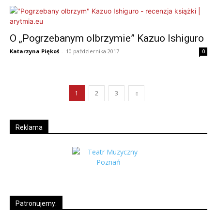
O „Pogrzebanym olbrzymie” Kazuo Ishiguro
Katarzyna Piękoś
-
10 października 2017
0
1
2
3
Reklama
Patronujemy: