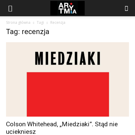
arytmia.eu
Strona główna
Tagi
Recenzja
Tag: recenzja
Colson Whitehead, „Miedziaki”. Stąd nie
uciekniesz