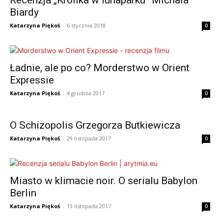
Recenzja „Królika w lunaparku” Michała
Biardy
Katarzyna Piękoś
-
6 stycznia 2018
0
Ładnie, ale po co? Morderstwo w Orient
Expressie
Katarzyna Piękoś
-
4 grudnia 2017
0
O Schizopolis Grzegorza Butkiewicza
Katarzyna Piękoś
-
29 listopada 2017
0
Miasto w klimacie noir. O serialu Babylon
Berlin
Katarzyna Piękoś
-
13 listopada 2017
0