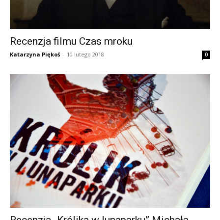
Recenzja filmu Czas mroku
Katarzyna Piękoś
-
10 lutego 2018
0