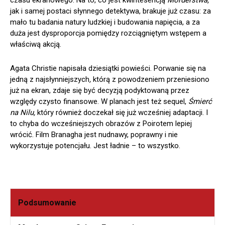
czasu ekranowego. Na to, co jest kwintesencją
Morderstwa,
jak i samej postaci słynnego detektywa, brakuje już czasu: za
mało tu badania natury ludzkiej i budowania napięcia, a za
duża jest dysproporcja pomiędzy rozciągniętym wstępem a
właściwą akcją.
Agata Christie napisała dziesiątki powieści. Porwanie się na
jedną z najsłynniejszych
,
którą z powodzeniem przeniesiono
już na ekran, zdaje się być decyzją podyktowaną przez
względy czysto finansowe. W planach jest też sequel,
Śmierć
na Nilu,
który również doczekał się już wcześniej adaptacji. I
to chyba do wcześniejszych obrazów z Poirotem lepiej
wrócić. Film Branagha jest nudnawy, poprawny i nie
wykorzystuje potencjału. Jest ładnie – to wszystko.
Podsumowanie