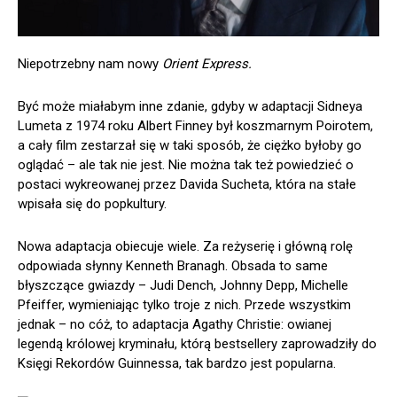
Niepotrzebny nam nowy
Orient Express.
Być może miałabym inne zdanie, gdyby w adaptacji Sidneya
Lumeta z 1974 roku Albert Finney był koszmarnym Poirotem,
a cały film zestarzał się w taki sposób, że ciężko byłoby go
oglądać – ale tak nie jest. Nie można tak też powiedzieć o
postaci wykreowanej przez Davida Sucheta, która na stałe
wpisała się do popkultury.
Nowa adaptacja obiecuje wiele. Za reżyserię i główną rolę
odpowiada słynny Kenneth Branagh. Obsada to same
błyszczące gwiazdy – Judi Dench, Johnny Depp, Michelle
Pfeiffer, wymieniając tylko troje z nich. Przede wszystkim
jednak – no cóż, to adaptacja Agathy Christie: owianej
legendą królowej kryminału, którą bestsellery zaprowadziły do
Księgi Rekordów Guinnessa, tak bardzo jest popularna.