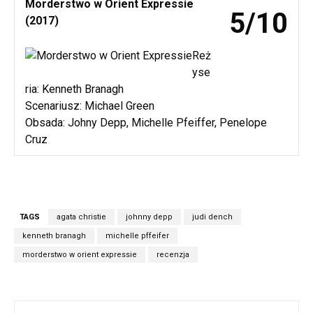
Morderstwo w Orient Expressie
5/10
(2017)
Reż
yse
ria: Kenneth Branagh
Scenariusz: Michael Green
Obsada: Johny Depp, Michelle Pfeiffer, Penelope
Cruz
TAGS
agata christie
johnny depp
judi dench
kenneth branagh
michelle pffeifer
morderstwo w orient expressie
recenzja