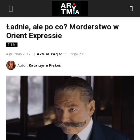
arytmia.eu
Ładnie, ale po co? Morderstwo w
Orient Expressie
FILM
4 grudnia 2017
Aktualizacja:
11 lutego 2018
Autor:
Katarzyna Piękoś