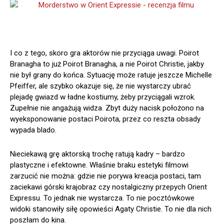
I co z tego, skoro gra aktorów nie przyciąga uwagi. Poirot
Branagha to już Poirot Branagha, a nie Poirot Christie, jakby
nie był grany do końca. Sytuację może ratuje jeszcze Michelle
Pfeiffer, ale szybko okazuje się, że nie wystarczy ubrać
plejadę gwiazd w ładne kostiumy, żeby przyciągali wzrok.
Zupełnie nie angażują widza. Zbyt duży nacisk położono na
wyeksponowanie postaci Poirota, przez co reszta obsady
wypada blado.
Nieciekawą grę aktorską trochę ratują kadry – bardzo
plastyczne i efektowne. Właśnie braku estetyki filmowi
zarzucić nie można: gdzie nie porywa kreacja postaci, tam
zaciekawi górski krajobraz czy nostalgiczny przepych Orient
Expressu. To jednak nie wystarcza. To nie pocztówkowe
widoki stanowiły siłę opowieści Agaty Christie. To nie dla nich
poszłam do kina.