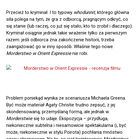
Przecież to kryminał. I to typowy
whodunnit,
którego główna
siła polega na tym, że gra z odbiorcą, pragnącym odkryć, co
się stanie (lub raczej, co już się stało, kto to zrobił i dlaczego).
Kryminał osiągnie jednak takie wrażenie tylko za pierwszym
razem: jeśli odbiorca zna zakończenie historii, trzeba
zaangażować go w inny sposób. Właśnie tego nowe
Morderstwo w Orient Expressie
nie robi.
Problem poniekąd wynika ze scenariusza Michaela Greena.
Być może materiał Agaty Christie trudno zepsuć, z jej
skondensowaną, przemyślaną formą, ale jednak w
Morderstwie
się to udaje. Ekspozycja – przydługa,
niekoniecznie subtelna i niesamowicie spektakularna (i, być
może, niekoniecznie w stylu Poirota) pochłania mnóstwo