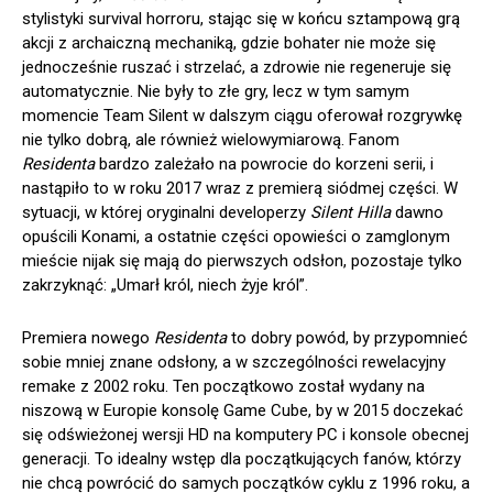
stylistyki survival horroru, stając się w końcu sztampową grą
akcji z archaiczną mechaniką, gdzie bohater nie może się
jednocześnie ruszać i strzelać, a zdrowie nie regeneruje się
automatycznie. Nie były to złe gry, lecz w tym samym
momencie Team Silent w dalszym ciągu oferował rozgrywkę
nie tylko dobrą, ale również wielowymiarową. Fanom
Residenta
bardzo zależało na powrocie do korzeni serii, i
nastąpiło to w roku 2017 wraz z premierą siódmej części. W
sytuacji, w której oryginalni developerzy
Silent Hilla
dawno
opuścili Konami, a ostatnie części opowieści o zamglonym
mieście nijak się mają do pierwszych odsłon, pozostaje tylko
zakrzyknąć: „Umarł król, niech żyje król”.
Premiera nowego
Residenta
to dobry powód, by przypomnieć
sobie mniej znane odsłony, a w szczególności rewelacyjny
remake z 2002 roku. Ten początkowo został wydany na
niszową w Europie konsolę Game Cube, by w 2015 doczekać
się odświeżonej wersji HD na komputery PC i konsole obecnej
generacji. To idealny wstęp dla początkujących fanów, którzy
nie chcą powrócić do samych początków cyklu z 1996 roku, a