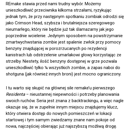
REmake stawia przed nami trudny wybór. Możemy
unieszkodliwić przeciwnika kilkoma strzałami, ryzykując
jednak tym, że przy następnym spotkaniu zombiak odrodzi się
jako Crimson Head, szybsza i brutalniejsza szeregowego
nieumarłego, który nie będzie już tak ślamazarny jak jego
poprzednie wcielenie. Jedynym sposobem na powstrzymanie
zmartwychwstania zombie jest spalenie zwłok przy pomocy
benzyny znajdującej w porozrzucanych po rezydencji
kanistrach lub odstrzelenie umarlakowi głowy korzystając ze
strzelby. Niestety, ilość benzyny dostępnej w grze pozwala
unieszkodliwić tylko ¼ wszystkich zombie, a zapas naboi do
shotguna (jak również innych broni) jest mocno ograniczony.
I tu warto się skupić na głównej sile remake’u pierwszego
Residenta
– nieustannej niepewności i potrzeby planowania
swoich ruchów. Seria jest znana z backtrackingu, a więc nagle
okazuje się, że w zupełnie innym miejscu znajdujemy klucz,
który otwiera dostęp do nowych pomieszczeń w lokacji
startowej i tym samym zwiedzamy znane nam pokoje od
nowa, najczęściej obierając już najszybszą możliwą drogę.