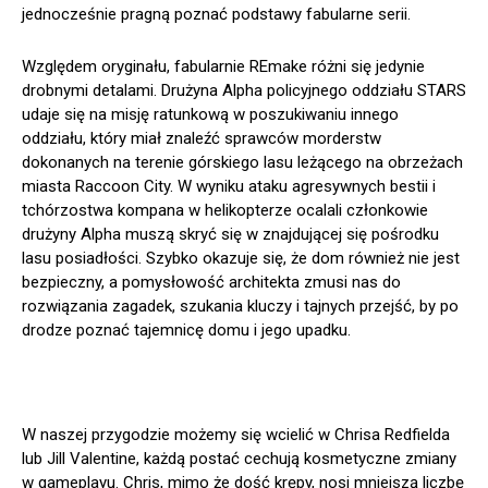
jednocześnie pragną poznać podstawy fabularne serii.
Względem oryginału, fabularnie REmake różni się jedynie
drobnymi detalami. Drużyna Alpha policyjnego oddziału STARS
udaje się na misję ratunkową w poszukiwaniu innego
oddziału, który miał znaleźć sprawców morderstw
dokonanych na terenie górskiego lasu leżącego na obrzeżach
miasta Raccoon City. W wyniku ataku agresywnych bestii i
tchórzostwa kompana w helikopterze ocalali członkowie
drużyny Alpha muszą skryć się w znajdującej się pośrodku
lasu posiadłości. Szybko okazuje się, że dom również nie jest
bezpieczny, a pomysłowość architekta zmusi nas do
rozwiązania zagadek, szukania kluczy i tajnych przejść, by po
drodze poznać tajemnicę domu i jego upadku.
W naszej przygodzie możemy się wcielić w Chrisa Redfielda
lub Jill Valentine, każdą postać cechują kosmetyczne zmiany
w gameplayu. Chris, mimo że dość krępy, nosi mniejszą liczbę