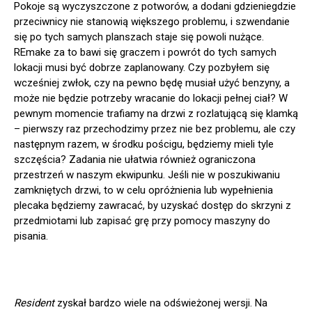
Pokoje są wyczyszczone z potworów, a dodani gdzieniegdzie
przeciwnicy nie stanowią większego problemu, i szwendanie
się po tych samych planszach staje się powoli nużące.
REmake za to bawi się graczem i powrót do tych samych
lokacji musi być dobrze zaplanowany. Czy pozbyłem się
wcześniej zwłok, czy na pewno będę musiał użyć benzyny, a
może nie będzie potrzeby wracanie do lokacji pełnej ciał? W
pewnym momencie trafiamy na drzwi z rozlatującą się klamką
– pierwszy raz przechodzimy przez nie bez problemu, ale czy
następnym razem, w środku pościgu, będziemy mieli tyle
szczęścia? Zadania nie ułatwia również ograniczona
przestrzeń w naszym ekwipunku. Jeśli nie w poszukiwaniu
zamkniętych drzwi, to w celu opróżnienia lub wypełnienia
plecaka będziemy zawracać, by uzyskać dostęp do skrzyni z
przedmiotami lub zapisać grę przy pomocy maszyny do
pisania.
Resident
zyskał bardzo wiele na odświeżonej wersji. Na