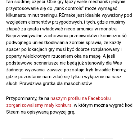
fan siódmej części. Obie gry łączy wiele mechanik i jedynie
przystosowanie się do „tank controls” może wymagać
kilkunastu minut treningu. REmake jest idealnie wyważony pod
względem elementów przygodowych, i tych, gdzie musimy
złapać za gnata i władować nieco amunicji w monstra.
Nieprzewidywalne zachowania przeciwników i konieczność
podwójnego unieszkodliwiania zombie sprawia, że każdy
spacer po lokacjach gry musi być dobrze rozplanowany i
poparty wielokrotnym rzuceniem oka na mapę. A jeśli
podstawowe scenariusze nie będą już stanowiły dla Was
żadnego wyzwania, zawsze pozostaje tryb Invisible Enemy,
gdzie pozostanie nam zdać się tylko i wyłącznie na nasz
słuch. Prawdziwa gratka dla masochistów.
Przypominamy, że na
naszym profilu na Facebooku
zorganizowaliśmy mały konkurs
, w którym można wygrać kod
Steam na opisywaną powyżej grę.