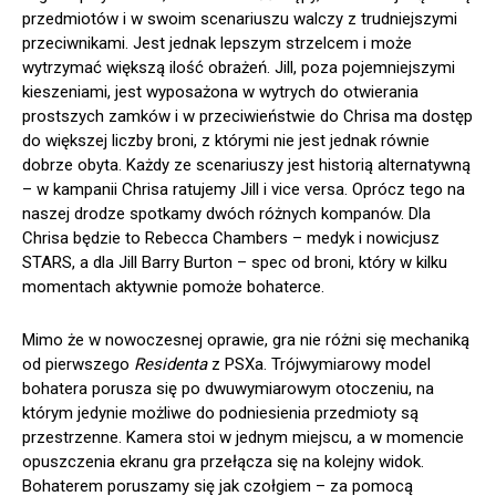
przedmiotów i w swoim scenariuszu walczy z trudniejszymi
przeciwnikami. Jest jednak lepszym strzelcem i może
wytrzymać większą ilość obrażeń. Jill, poza pojemniejszymi
kieszeniami, jest wyposażona w wytrych do otwierania
prostszych zamków i w przeciwieństwie do Chrisa ma dostęp
do większej liczby broni, z którymi nie jest jednak równie
dobrze obyta. Każdy ze scenariuszy jest historią alternatywną
– w kampanii Chrisa ratujemy Jill i vice versa. Oprócz tego na
naszej drodze spotkamy dwóch różnych kompanów. Dla
Chrisa będzie to Rebecca Chambers – medyk i nowicjusz
STARS, a dla Jill Barry Burton – spec od broni, który w kilku
momentach aktywnie pomoże bohaterce.
Mimo że w nowoczesnej oprawie, gra nie różni się mechaniką
od pierwszego
Residenta
z PSXa. Trójwymiarowy model
bohatera porusza się po dwuwymiarowym otoczeniu, na
którym jedynie możliwe do podniesienia przedmioty są
przestrzenne. Kamera stoi w jednym miejscu, a w momencie
opuszczenia ekranu gra przełącza się na kolejny widok.
Bohaterem poruszamy się jak czołgiem – za pomocą