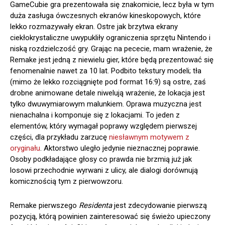
GameCubie gra prezentowała się znakomicie, lecz była w tym
duża zasługa ówczesnych ekranów kineskopowych, które
lekko rozmazywały ekran. Ostre jak brzytwa ekrany
ciekłokrystaliczne uwypukliły ograniczenia sprzętu Nintendo i
niską rozdzielczość gry. Grając na pececie, mam wrażenie, że
Remake jest jedną z niewielu gier, które będą prezentować się
fenomenalnie nawet za 10 lat. Podbito tekstury modeli; tła
(mimo że lekko rozciągnięte pod format 16:9) są ostre, zaś
drobne animowane detale niwelują wrażenie, że lokacja jest
tylko dwuwymiarowym malunkiem. Oprawa muzyczna jest
nienachalna i komponuje się z lokacjami. To jeden z
elementów, który wymagał poprawy względem pierwszej
części, dla przykładu zarzucę
niesławnym motywem z
oryginału
. Aktorstwo uległo jedynie nieznacznej poprawie.
Osoby podkładające głosy co prawda nie brzmią już jak
losowi przechodnie wyrwani z ulicy, ale dialogi dorównują
komicznością tym z pierwowzoru.
Remake pierwszego
Residenta
jest zdecydowanie pierwszą
pozycją, którą powinien zainteresować się świeżo upieczony