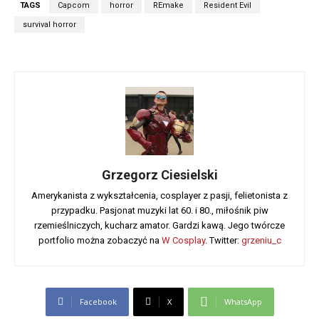
TAGS
Capcom
horror
REmake
Resident Evil
survival horror
Grzegorz Ciesielski
Amerykanista z wykształcenia, cosplayer z pasji, felietonista z
przypadku. Pasjonat muzyki lat 60. i 80., miłośnik piw
rzemieślniczych, kucharz amator. Gardzi kawą. Jego twórcze
portfolio można zobaczyć na
W Cosplay
. Twitter:
grzeniu_c
Facebook
X
WhatsApp