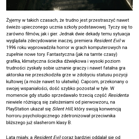
Żyjemy w takich czasach, że trudno jest przestraszyć nawet
świeżo upieczonego ucznia szkoły podstawowej. Tyczy się to
zarówno filmów, jak i gier. Jednak dwie dekady temu sytuacja
wyglądała zdecydowanie inaczej, premiera
Resident Evil
w
1996 roku wyprowadziła horror w grach komputerowych na
zupełnie nowe tory. Fantastyczna (jak na tamte czasy)
grafika, klimatyczna ścieżka dźwiękowa i wysoki poziom
trudności zyskały sobie uznanie graczy i nawet fatalna gra
aktorska nie przeszkodziła grze w zdobyciu statusu pozycji
kultowej (a może nawet to ułatwiła). Capcom, przekonany o
swojej wspaniałości, dość szybko pozostał w tyle. W
momencie gdy studio sprzedawało trzecią część
Residenta
niewiele różniącą się założeniami od pierwowzoru, na
PlayStation ukazał się
Silent Hill
, który swoją konwencją
horroru psychologicznego zdetronizował przeciwnika
bliższego już slasherom klasy B.
Lata mijały, a
Resident Evil
coraz bardziej oddalał się od