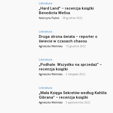
Literatura
„Hard Land” – recenzja książki
Benedicta Wellsa
Katarzyna Piękoś
-
28 grudnia 2022
Literatura
Druga strona świata – reporter o
świecie w czasach chaosu
Agnieszka Wielińska
-
15 grudnia 2022
Literatura
„Podhale. Wszystko na sprzedaż” –
recenzja książki
Agnieszka Wielińska
-
5 listopada 2022
Literatura
„Mała Księga Sekretów według Kahlila
Gibrana” – recenzja książki
Agnieszka Wielińska
-
5 października 2022