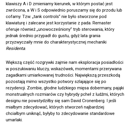
klawiszy A i D zmieniamy kierunek, w którym postać jest
zwrócona, a W i S odpowiednio poruszamy się do przodu lub
cofamy. Tzw. „tank controls” nie było stworzone pod
klawiaturę i zalecane jest korzystanie z pada. Remaster
oferuje również „unowocześniony” tryb sterowania, który
jednak średnio przypadł do gustu, gdyż lata grania
przyzwyczaiły mnie do charakterystycznej mechaniki
Residenta
.
Większą część rozgrywki zajmie nam eksploracja posiadłości
w poszukiwaniu kluczy, wskazówek, momentami przerywana
zagadkami umiarkowanej trudności. Największą przeszkodą
pozostają mimo wszystko potwory szlajające się po
rezydencji. Zombie, głodne ludzkiego mięsa dobermany, pająki
monstrualnych rozmiarów czy hybrydy pcheł z ludźmi, których
designu nie powstydziłby się sam David Cronenberg. I jeśli
miałbym zdecydować, których stworzeń najbardziej
chciałbym uniknąć, byłyby to zdecydowanie standardowe
umarlaki.