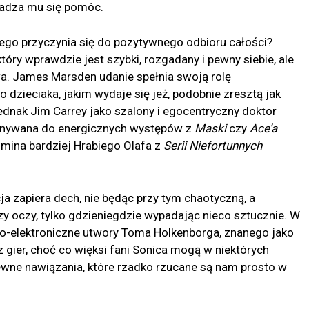
gadza mu się pomóc.
iego przyczynia się do pozytywnego odbioru całości?
óry wprawdzie jest szybki, rozgadany i pewny siebie, ale
a. James Marsden udanie spełnia swoją rolę
dzieciaka, jakim wydaje się jeż, podobnie zresztą jak
ednak Jim Carrey jako szalony i egocentryczny doktor
równywana do energicznych występów z
Maski
czy
Ace’a
omina bardziej Hrabiego Olafa z
Serii Niefortunnych
ja zapiera dech, nie będąc przy tym chaotyczną, a
 oczy, tylko gdzieniegdzie wypadając nieco sztucznie. W
o-elektroniczne utwory Toma Holkenborga, znanego jako
z gier, choć co więksi fani Sonica mogą w niektórych
ewne nawiązania, które rzadko rzucane są nam prosto w