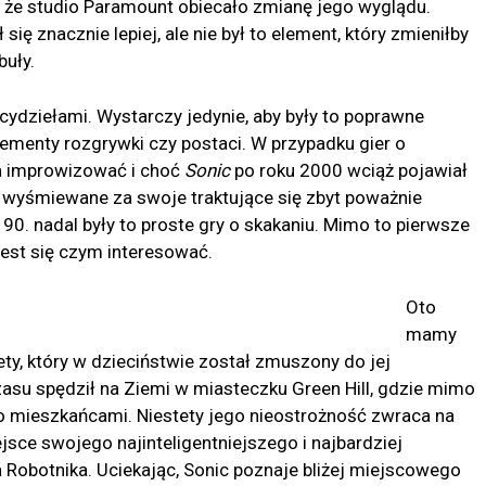
o, że studio Paramount obiecało zmianę jego wyglądu.
ię znacznie lepiej, ale nie był to element, który zmieniłby
buły.
rcydziełami. Wystarczy jedynie, aby były to poprawne
lementy rozgrywki czy postaci. W przypadku gier o
a improwizować i choć
Sonic
po roku 2000 wciąż pojawiał
ne wyśmiewane za swoje traktujące się zbyt poważnie
 90. nadal były to proste gry o skakaniu. Mimo to pierwsze
jest się czym interesować.
Oto
mamy
ty, który w dzieciństwie został zmuszony do jej
zasu spędził na Ziemi w miasteczku Green Hill, gdzie mimo
o mieszkańcami. Niestety jego nieostrożność zwraca na
jsce swojego najinteligentniejszego i najbardziej
Robotnika. Uciekając, Sonic poznaje bliżej miejscowego