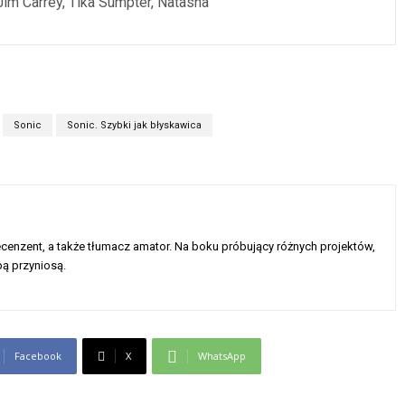
m Carrey, Tika Sumpter, Natasha
Sonic
Sonic. Szybki jak błyskawica
enzent, a także tłumacz amator. Na boku próbujący różnych projektów,
ą przyniosą.
Facebook
X
WhatsApp