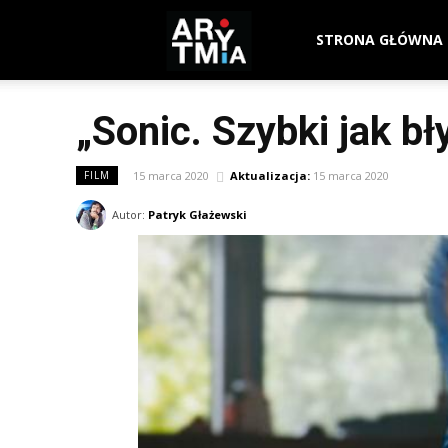
arytmia.eu
STRONA GŁÓWNA
„Sonic. Szybki jak b
15 marca 2020
Aktualizacja:
15 marca 2020
FILM
Autor:
Patryk Głażewski