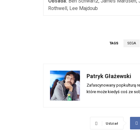
Obsada:
Ben Schwartz, James Mardsen, Ji
Rothwell, Lee Majdoub
TAGS
SEGA
Patryk Głażewski
Zafascynowany popkulturą rec
które może kiedyś coś ze sob
Udział