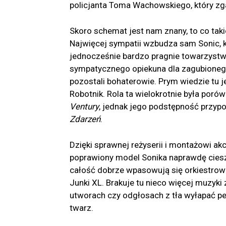
policjanta Toma Wachowskiego, który z
Skoro schemat jest nam znany, to co tak
Najwięcej sympatii wzbudza sam Sonic, kt
jednocześnie bardzo pragnie towarzystw
sympatycznego opiekuna dla zagubionego 
pozostali bohaterowie. Prym wiedzie tu j
Robotnik. Rola ta wielokrotnie była po
Ventury
, jednak jego podstępność przyp
Zdarzeń
.
Dzięki sprawnej reżyserii i montażowi akc
poprawiony model Sonika naprawdę cieszy
całość dobrze wpasowują się orkiestrow
Junki XL. Brakuje tu nieco więcej muzyki 
utworach czy odgłosach z tła wyłapać p
twarz.