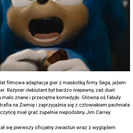
at filmowa adaptacja gier z maskotką firmy Sega, jeżem
ier. Reżyser-debiutant był bardzo niepewny, zaś duet
mało znane i przeciętne komedyjki. Główna oś fabuły
trafia na Ziemię i zaprzyjaźnia się z człowiekiem pachniała
oczyńcę miał grać zupełnie niepodobny Jim Carrey.
azał się pierwszy oficjalny zwiastun wraz z wyglądem