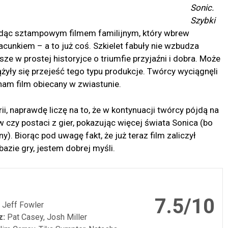
Sonic.
Szybki
ędąc sztampowym filmem familijnym, który wbrew
cunkiem – a to już coś. Szkielet fabuły nie wzbudza
ze w prostej historyjce o triumfie przyjaźni i dobra. Może
żyły się przejeść tego typu produkcje. Twórcy wyciągnęli
ąc nam film obiecany w zwiastunie.
ii, naprawdę liczę na to, że w kontynuacji twórcy pójdą na
czy postaci z gier, pokazując więcej świata Sonica (bo
ny). Biorąc pod uwagę fakt, że już teraz film zaliczył
azie gry, jestem dobrej myśli.
7.5/10
Jeff Fowler
z:
Pat Casey, Josh Miller