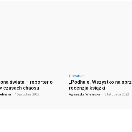
Literatura
rona świata – reporter o
„Podhale. Wszystko na spr
w czasach chaosu
recenzja książki
elińska
-
15 grudnia 2022
Agnieszka Wielińska
-
5 listopada 2022