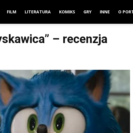
FILM
LITERATURA
KOMIKS
GRY
INNE
O POR
łyskawica” – recenzja