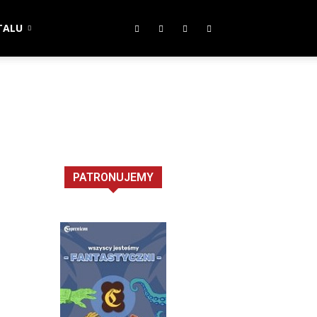
TALU
PATRONUJEMY