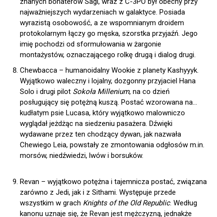
znanych bohaterów Sagi, wraz z C-3PO był obecny przy
najważniejszych wydarzeniach w galaktyce. Posiada
wyrazistą osobowość, a ze wspomnianym droidem
protokolarnym łączy go męska, szorstka przyjaźń. Jego
imię pochodzi od sformułowania w żargonie
montażystów, oznaczającego rolkę drugą i dialog drugi.
Chewbacca – humanoidalny Wookie z planety Kashyyyk.
Wyjątkowo waleczny i lojalny, dozgonny przyjaciel Hana
Solo i drugi pilot
Sokoła Millenium
, na co dzień
posługujący się potężną kuszą. Postać wzorowana na…
kudłatym psie Lucasa, który wyjątkowo malowniczo
wyglądał jeżdżąc na siedzeniu pasażera. Dźwięki
wydawane przez ten chodzący dywan, jak nazwała
Chewiego Leia, powstały ze zmontowania odgłosów m.in.
morsów, niedźwiedzi, lwów i borsuków.
Revan – wyjątkowo potężna i tajemnicza postać, związana
zarówno z Jedi, jak i z Sithami. Występuje przede
wszystkim w grach
Knights of the Old Republic
. Według
kanonu uznaje się, że Revan jest mężczyzną, jednakże