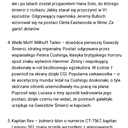
ale i po latach został przyjacielem Hana Solo, do którego
śmierci z rozkazu Jabby starał się przyczynić w VI
epizodzie. Odgrywający najemnika Jeremy Bulloch
wzorował się na postaci Clinta Eastwooda w filmie
Za
garść dolarów.
Wielki Moff Willhuff Tarkin – dowódca pierwszej Gwiazdy
Śmierci, strateg imperialny. Postać odgrywana przez
wspaniałego Petera Cushinga, klasyka brytyjskiego horroru
spod znaku wytwórni Hammer. Zimny i niepokojący,
doskonały w roli bezlitosnego egzekutora. W
Łotrze 1
powrócił na ekrany dzięki CGI. Popularna ciekawostka – o
ile ascetyczny mundur leżał na Cushingu doskonale, o tyle
skórzane oficerki uniemożliwiały mu pracę na planie.
Poprosił więc Lucasa o inny sposób kadrowania jego
postaci, dzięki czemu nie widać, że postrach galaktyki
urzęduje na Gwieździe Śmierci w kapciach.
Kapitan Rex – żołnierz-klon o numerze CT-7567, kapitan
Legionu 501 znany przede wszystkim z animowanych