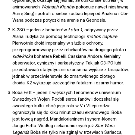
dyplomację, okazuje się jednak, że doskonale strzela ( w
animowanych
Wojnach Klonów
pokonuje nawet niesławną
Aurrę Sing) i potrafi o siebie zadbać lepiej od Anakina i Obi-
Wana podczas potyczki na arenie na Geonosis.
K-2SO – jeden z bohaterów
Łotra 1
, odgrywany przez
Alana Tudyka za pomocą technologii
motion capture
.
Pierwotnie droid imperialny w służbie ochrony,
przeprogramowany przez rebeliantów na drugiego pilota i
side-kicka
bohatera Rebelii, Cassiana Andora. Genialny
obserwator, cyniczny i sarkastyczny. Tak jak C3-PO lubi
przedstawiać statystyczne szanse na wyjście z tarapatów,
jednak w przeciwieństwie do zmartwionego złotego
droida, K2 wykazuje szczególny fatalizm i czarny humor.
Boba Fett – jeden z większych fenomenów uniwersum
Gwiezdnych Wojen. Podbił serca fanów i doczekał się
swoistego kultu, choć jego rola w V i VI epizodzie
ograniczyła się do kilku minut czasu ekranowego. Boba
jest łowcą nagród, Mandalorianinem i synem-klonem
Jango Fetta. Według niekanonicznych już
Star Wars
Legends
Boba nie tylko nie zginął w trzewiach Sarlacca,