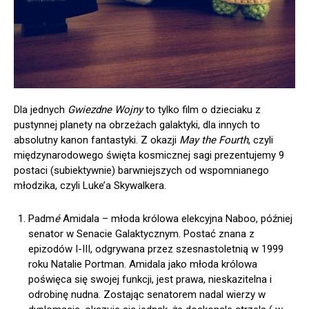
Dla jednych
Gwiezdne Wojny
to tylko film o dzieciaku z
pustynnej planety na obrzeżach galaktyki, dla innych to
absolutny kanon fantastyki. Z okazji
May the Fourth
, czyli
międzynarodowego święta kosmicznej sagi prezentujemy 9
postaci (subiektywnie) barwniejszych od wspomnianego
młodzika, czyli Luke’a Skywalkera.
Padm
é
Amidala – młoda królowa elekcyjna Naboo, później
senator w Senacie Galaktycznym. Postać znana z
epizodów I-III, odgrywana przez szesnastoletnią w 1999
roku Natalie Portman. Amidala jako młoda królowa
poświęca się swojej funkcji, jest prawa, nieskazitelna i
odrobinę nudna. Zostając senatorem nadal wierzy w