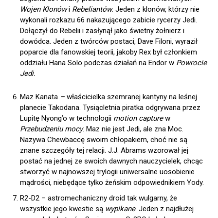
Wojen Klonów
i
Rebeliantów
. Jeden z klonów, którzy nie
wykonali rozkazu 66 nakazującego zabicie rycerzy Jedi.
Dołączył do Rebelii i zasłynął jako świetny żołnierz i
dowódca. Jeden z twórców postaci, Dave Filoni, wyraził
poparcie dla fanowskiej teorii, jakoby Rex był członkiem
oddziału Hana Solo podczas działań na Endor w
Powrocie
Jedi.
Maz Kanata
–
właścicielka szemranej kantyny na leśnej
planecie Takodana. Tysiącletnia piratka odgrywana przez
Lupitę Nyong’o w technologii
motion capture
w
Przebudzeniu mocy
. Maz nie jest Jedi, ale zna Moc.
Nazywa Chewbaccę swoim chłopakiem, choć nie są
znane szczegóły tej relacji. J.J. Abrams wzorował jej
postać na jednej ze swoich dawnych nauczycielek, chcąc
stworzyć w najnowszej trylogii uniwersalne uosobienie
mądrości, niebędące tylko żeńskim odpowiednikiem Yody.
R2-D2 – astromechaniczny droid tak wulgarny, że
wszystkie jego kwestie są
wypikane
. Jeden z najdłużej