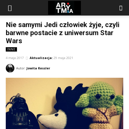
arytmia.eu
Nie samymi Jedi człowiek żyje, czyli
barwne postacie z uniwersum Star
Wars
INNE
4 maja 2017
Aktualizacja:
29 maja 2021
Autor:
Jowita Kessler