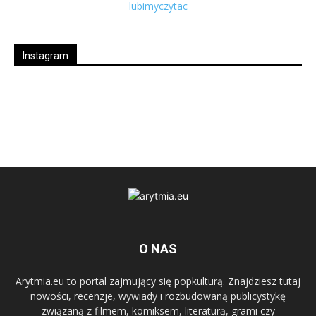
Instagram
O NAS
Arytmia.eu to portal zajmujący się popkulturą. Znajdziesz tutaj
nowości, recenzje, wywiady i rozbudowaną publicystykę
związaną z filmem, komiksem, literaturą, grami czy