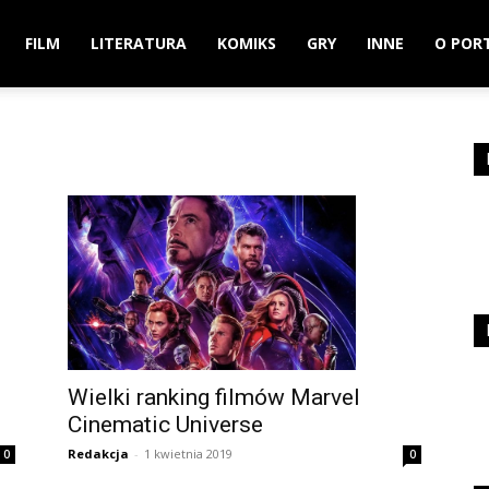
FILM
LITERATURA
KOMIKS
GRY
INNE
O POR
Wielki ranking filmów Marvel
Cinematic Universe
Redakcja
-
1 kwietnia 2019
0
0