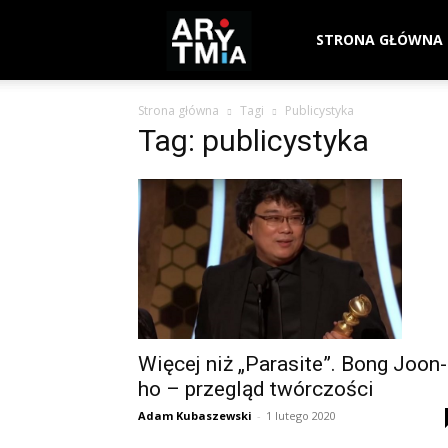
arytmia.eu
STRONA GŁÓWNA
Strona główna
Tagi
Publicystyka
Tag: publicystyka
Więcej niż „Parasite”. Bong Joon-
ho – przegląd twórczości
Adam Kubaszewski
-
1 lutego 2020