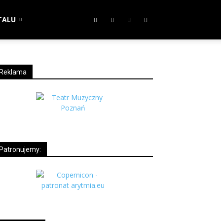
TALU
Reklama
Patronujemy: