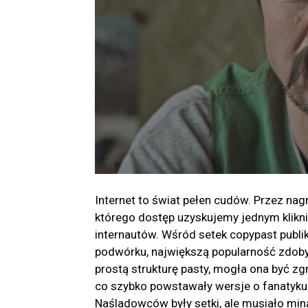
Internet to świat pełen cudów. Przez nag
którego dostęp uzyskujemy jednym klikni
internautów. Wśród setek copypast publ
podwórku, największą popularność zdoby
prostą strukturę pasty, mogła ona być zg
co szybko powstawały wersje o fanatyku 
Naśladowców były setki, ale musiało miną