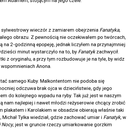
em Adamem, stojącym na jego czele.
w sylwestrowy wieczór z zamiarem obejrzenia
Fanatyka
,
ałego obrazu. Z pewnością nie oczekiwałem po twórcach,
ną na 2-godzinną epopeję, jednak liczyłem na przynajmniej
ydzieści minut wystarczyło na to, by
Fanatyk
zachwycił.
i z oryginału, a przy tym rozbudowuje je na tyle, by widz
h wspomnieniach Anona.
postać samego Kuby. Malkontentom nie podoba się
mocniej odczuwa brak ojca w dzieciństwie, gdy jego
tem do kolejnego wypadu na ryby. Tak już jest w naszym
ą nam najlepiej i nawet młodzi reżyserowie chcący zrobić
m plakatem i Karolakiem w obsadzie obierają właśnie taki
 Michał Tylka wiedział, gdzie zachować umiar i
Fanatyk,
w
j Nocy
, jest w gruncie rzeczy umiarkowanie gorzkim