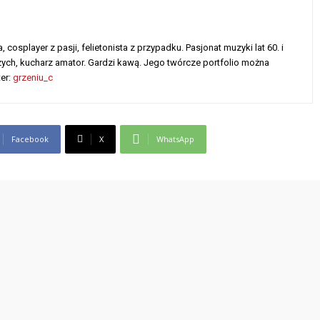
cosplayer z pasji, felietonista z przypadku. Pasjonat muzyki lat 60. i
czych, kucharz amator. Gardzi kawą. Jego twórcze portfolio można
ter:
grzeniu_c
Facebook
X
WhatsApp