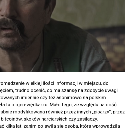
romadzenie wielkiej ilości informacji w miejscu, do
ęciem, trudno ocenić, co ma szansę na zdobycie uwagi
ikowanych imiennie czy też anonimowo na polskim
ła ta o ojcu-wędkarzu. Mało tego, ze względu na dość
rabnie modyfikowana również przez innych „pisarzy”, przez
bitcoinów, skoków narciarskich czy zasilaczy.
ć kilka lat, zanim pojawiła się osoba, która wprowadziła