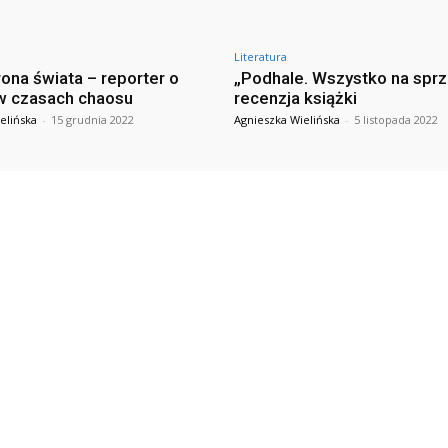
Literatura
rona świata – reporter o
„Podhale. Wszystko na spr
w czasach chaosu
recenzja książki
elińska
-
15 grudnia 2022
Agnieszka Wielińska
-
5 listopada 2022