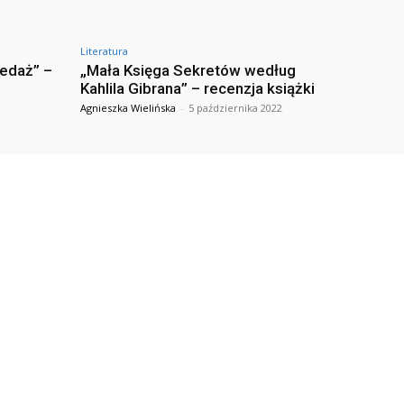
Literatura
zedaż” –
„Mała Księga Sekretów według
Kahlila Gibrana” – recenzja książki
Agnieszka Wielińska
-
5 października 2022