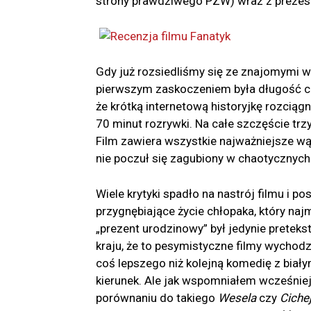
strony prawdziwego PZW) wraz z prezes
Gdy już rozsiedliśmy się ze znajomymi 
pierwszym zaskoczeniem była długość c
że krótką internetową historyjkę rozciąg
70 minut rozrywki. Na całe szczęście trz
Film zawiera wszystkie najważniejsze wątk
nie poczuł się zagubiony w chaotycznyc
Wiele krytyki spadło na nastrój filmu i 
przygnębiające życie chłopaka, który naj
„prezent urodzinowy” był jedynie preteks
kraju, że to pesymistyczne filmy wychodz
coś lepszego niż kolejną komedię z biały
kierunek. Ale jak wspomniałem wcześniej,
porównaniu do takiego
Wesela
czy
Ciche