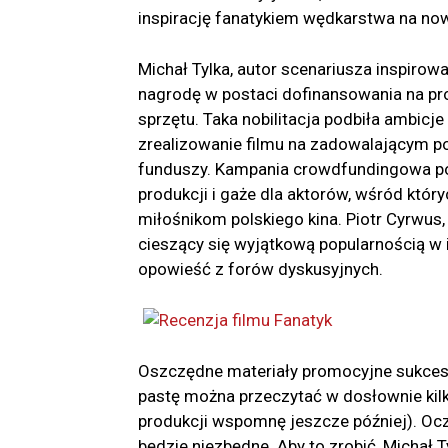
inspirację fanatykiem wędkarstwa na no
Michał Tylka, autor scenariusza inspirowa
nagrodę w postaci dofinansowania na pro
sprzętu. Taka nobilitacja podbiła ambicje
zrealizowanie filmu na zadowalającym 
funduszy. Kampania crowdfundingowa po
produkcji i gaże dla aktorów, wśród któr
miłośnikom polskiego kina. Piotr Cyrwus,
cieszący się wyjątkową popularnością w 
opowieść z forów dyskusyjnych.
Oszczędne materiały promocyjne sukcesy
pastę można przeczytać w dosłownie kilka
produkcji wspomnę jeszcze później). Oczy
będzie niezbędne. Aby to zrobić, Michał 