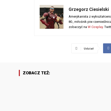
Grzegorz Ciesielski
Amerykanista z wykształcenia, 
80., miłośnik piw rzemieślni
zobaczyć na
W Cosplay
. Twit
Udział
ZOBACZ TEŻ: