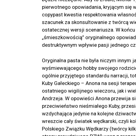
pierwotnego opowiadania, kryjącym się 
copypast kwestia respektowania własności
szacunek za skonsultowanie z twórcą wi
ostatecznej wersji scenariusza. W końc
„śmieszkowością” oryginalnego opowiadan
destruktywnym wpływie pasji jednego czł
Oryginalna pasta nie była niczym innym
wyśmiewającego hobby swojego rodziciela
ogólnie przyjętego standardu narracji, 
Kuby Gałeckiego – Anona na sesji terapeu
ostatniego wigilijnego wieczoru, jak i wi
Andrzeja. W opowieści Anona przewija się
przeciwieństwo nieśmiałego Kuby, przes
wzdychająca jedynie na kolejne dziwactwa
wreszcie cały światek wędkarski, czyli k
Polskiego Związku Wędkarzy (twórcy kilk