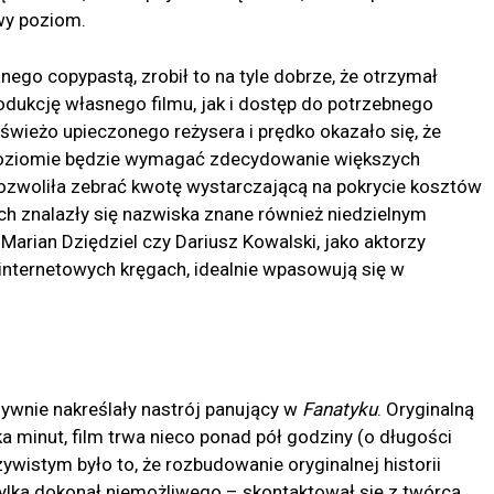
wy poziom.
nego copypastą, zrobił to na tyle dobrze, że otrzymał
dukcję własnego filmu, jak i dostęp do potrzebnego
 świeżo upieczonego reżysera i prędko okazało się, że
poziomie będzie wymagać zdecydowanie większych
zwoliła zebrać kwotę wystarczającą na pokrycie kosztów
ych znalazły się nazwiska znane również niedzielnym
 Marian Dziędziel czy Dariusz Kowalski, jako aktorzy
internetowych kręgach, idealnie wpasowują się w
wnie nakreślały nastrój panujący w
Fanatyku
. Oryginalną
 minut, film trwa nieco ponad pół godziny (o długości
wistym było to, że rozbudowanie oryginalnej historii
Tylka dokonał niemożliwego – skontaktował się z twórcą