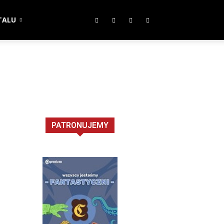
TALU
PATRONUJEMY