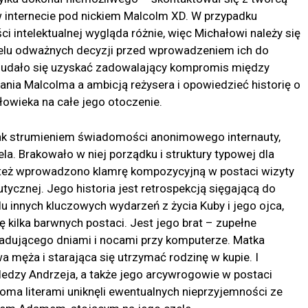
w internecie pod nickiem Malcolm XD. W przypadku
 intelektualnej wygląda różnie, więc Michałowi należy się
elu odważnych decyzji przed wprowadzeniem ich do
u udało się uzyskać zadowalający kompromis między
ia Malcolma a ambicją reżysera i opowiedzieć historię o
owieka na całe jego otoczenie.
 jak strumieniem świadomości anonimowego internauty,
. Brakowało w niej porządku i struktury typowej dla
toteż wprowadzono klamrę kompozycyjną w postaci wizyty
tycznej. Jego historia jest retrospekcją sięgającą do
elu innych kluczowych wydarzeń z życia Kuby i jego ojca,
 kilka barwnych postaci. Jest jego brat – zupełne
iadującego dniami i nocami przy komputerze. Matka
 męża i starająca się utrzymać rodzinę w kupie. I
oledzy Andrzeja, a także jego arcywrogowie w postaci
oma literami uniknęli ewentualnych nieprzyjemności ze