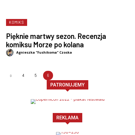
KOMIKS
Pięknie martwy sezon. Recenzja
komiksu Morze po kolana
Agnieszka "Fushikoma" Czoska
4
5
6
PATRONUJEMY
REKLAMA