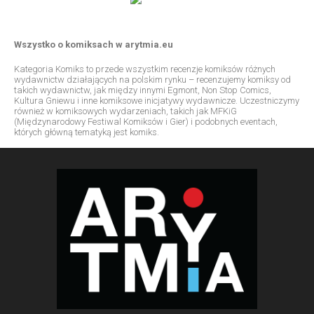
Wszystko o komiksach w arytmia.eu
Kategoria Komiks to przede wszystkim recenzje komiksów różnych
wydawnictw działających na polskim rynku – recenzujemy komiksy od
takich wydawnictw, jak między innymi Egmont, Non Stop Comics,
Kultura Gniewu i inne komiksowe inicjatywy wydawnicze. Uczestniczymy
również w komiksowych wydarzeniach, takich jak MFKiG
(Międzynarodowy Festiwal Komiksów i Gier) i podobnych eventach,
których główną tematyką jest komiks.