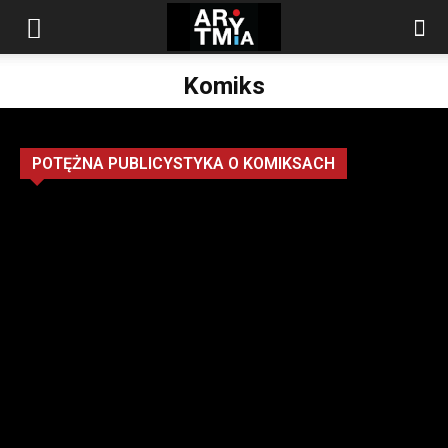
arytmia.eu
Komiks
POTĘŻNA PUBLICYSTYKA O KOMIKSACH