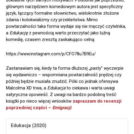
dokładnie tych samych motywach. Podobnie jak poprzednio,
głównym narzędziem komediowym autora jest specyficzny
język, łączący formalne słownictwo, wielokrotnie złożone
zdania i kolokwializmy czy przekleństwa. Mimo
powtarzalności taka forma wydaje się nie męczyć czytelnika,
a
Edukację
z pewnością warto przeczytać jako luźną
komedię, czasem zresztą zaskakująco celną.
https://www.instagram.com/p/CFO78u7B9Eu/
Zastanawiam się, kiedy ta forma dłuższej „pasty” wyczerpie
się wydawniczo – wspomniana powtarzalność prędzej czy
później będzie musiała znudzić. Póki co jednak ofensywa
Malcolma XD trwa, a
Edukacja
to ciekawa i warta uwagi
satyryczna opowieść. Z uwagi na bardzo podobną treść
książki po nieco więcej wniosków
zapraszam do recenzji
poprzedniej części –
Emigracji
.
Edukacja (2020)