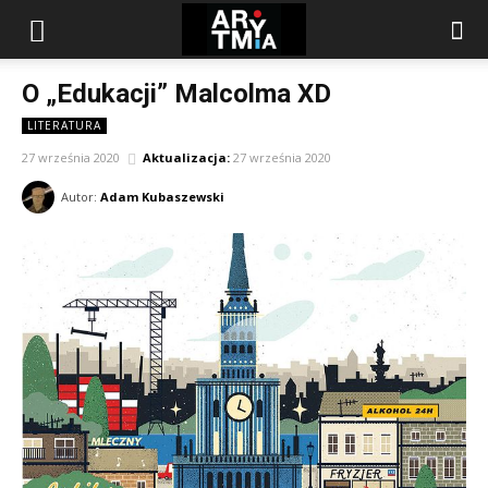
arytmia.eu
O „Edukacji” Malcolma XD
LITERATURA
27 września 2020
Aktualizacja:
27 września 2020
Autor:
Adam Kubaszewski