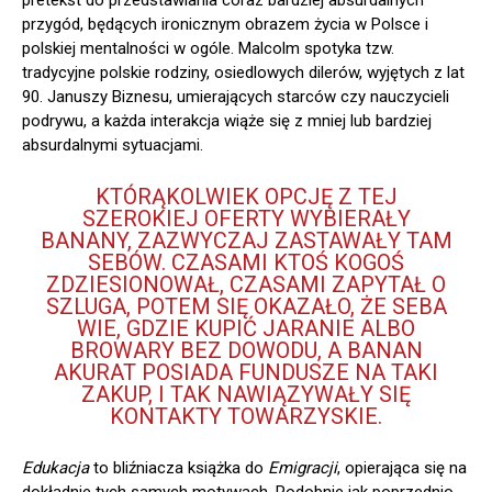
pretekst do przedstawiania coraz bardziej absurdalnych
przygód, będących ironicznym obrazem życia w Polsce i
polskiej mentalności w ogóle. Malcolm spotyka tzw.
tradycyjne polskie rodziny, osiedlowych dilerów, wyjętych z lat
90. Januszy Biznesu, umierających starców czy nauczycieli
podrywu, a każda interakcja wiąże się z mniej lub bardziej
absurdalnymi sytuacjami.
KTÓRĄKOLWIEK OPCJĘ Z TEJ
SZEROKIEJ OFERTY WYBIERAŁY
BANANY, ZAZWYCZAJ ZASTAWAŁY TAM
SEBÓW. CZASAMI KTOŚ KOGOŚ
ZDZIESIONOWAŁ, CZASAMI ZAPYTAŁ O
SZLUGA, POTEM SIĘ OKAZAŁO, ŻE SEBA
WIE, GDZIE KUPIĆ JARANIE ALBO
BROWARY BEZ DOWODU, A BANAN
AKURAT POSIADA FUNDUSZE NA TAKI
ZAKUP, I TAK NAWIĄZYWAŁY SIĘ
KONTAKTY TOWARZYSKIE.
Edukacja
to bliźniacza książka do
Emigracji
, opierająca się na