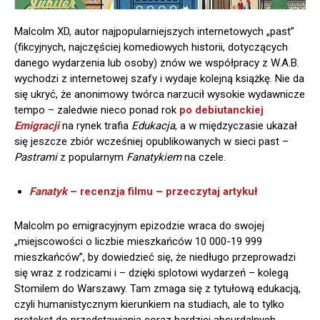
Malcolm XD, autor najpopularniejszych internetowych „past”
(fikcyjnych, najczęściej komediowych historii, dotyczących
danego wydarzenia lub osoby) znów we współpracy z W.A.B.
wychodzi z internetowej szafy i wydaje kolejną książkę. Nie da
się ukryć, że anonimowy twórca narzucił wysokie wydawnicze
tempo – zaledwie nieco ponad rok
po debiutanckiej
Emigracji
na rynek trafia
Edukacja
, a w międzyczasie ukazał
się jeszcze zbiór wcześniej opublikowanych w sieci past –
Pastrami
z popularnym
Fanatykiem
na czele.
Fanatyk
– recenzja filmu – przeczytaj artykuł
Malcolm po emigracyjnym epizodzie wraca do swojej
„miejscowości o liczbie mieszkańców 10 000-19 999
mieszkańców”, by dowiedzieć się, że niedługo przeprowadzi
się wraz z rodzicami i – dzięki splotowi wydarzeń – kolegą
Stomilem do Warszawy. Tam zmaga się z tytułową edukacją,
czyli humanistycznym kierunkiem na studiach, ale to tylko