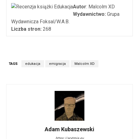
Autor
: Malcolm XD
Wydawnictwo:
Grupa
Wydawnicza Foksal/W.A.B.
Liczba stron:
268
TAGS
edukacja
emigracja
Malcolm XD
Adam Kubaszewski
https://arytmia.eu