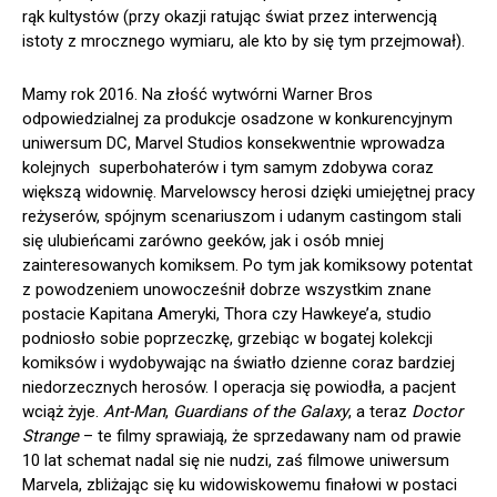
rąk kultystów (przy okazji ratując świat przez interwencją
istoty z mrocznego wymiaru, ale kto by się tym przejmował).
Mamy rok 2016. Na złość wytwórni Warner Bros
odpowiedzialnej za produkcje osadzone w konkurencyjnym
uniwersum DC, Marvel Studios konsekwentnie wprowadza
kolejnych superbohaterów i tym samym zdobywa coraz
większą widownię. Marvelowscy herosi dzięki umiejętnej pracy
reżyserów, spójnym scenariuszom i udanym castingom stali
się ulubieńcami zarówno geeków, jak i osób mniej
zainteresowanych komiksem. Po tym jak komiksowy potentat
z powodzeniem unowocześnił dobrze wszystkim znane
postacie Kapitana Ameryki, Thora czy Hawkeye’a, studio
podniosło sobie poprzeczkę, grzebiąc w bogatej kolekcji
komiksów i wydobywając na światło dzienne coraz bardziej
niedorzecznych herosów. I operacja się powiodła, a pacjent
wciąż żyje.
Ant-Man
,
Guardians of the Galaxy
, a teraz
Doctor
Strange
– te filmy sprawiają, że sprzedawany nam od prawie
10 lat schemat nadal się nie nudzi, zaś filmowe uniwersum
Marvela, zbliżając się ku widowiskowemu finałowi w postaci