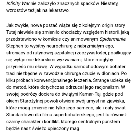
Infinity War
nie zaliczyło znacznych spadków. Niestety,
wzrostów też jak na lekarstwo.
Jak zwykle, nowa postać wiąże się z kolejnym origin story.
Tutaj niewiele się zmieniło chociażby względem historii, jaką
przedstawiono w komiksie czy animowanym
Spidermanie
.
Stephen to wybitny neurochirurg z nabrzmiałym ego,
stroniący od rutynowej szpitalnej rzeczywistości, posiłkujący
się wyłącznie lekarskimi wyzwaniami, które mogłyby
przynieść mu sławę. W wypadku samochodowym bohater
traci niezbędne w zawodzie chirurga czucie w dłoniach. Po
kilku próbach konwencjonalnego leczenia, Strange ucieka się
do metod, które dotychczas odrzucał jego racjonalizm. W
swojej podróży dociera do świątyni Kamar-Taj, gdzie pod
okiem Starożytnej powoli otwiera swój umysł na zjawiska,
które mogą zmienić nie tylko jego samego, ale i cały świat.
Standardowo dla filmu superbohaterskiego, jest tu również
czarny charakter i konflikt, którego centralnym punktem
będzie nasz świeżo upieczony mag.