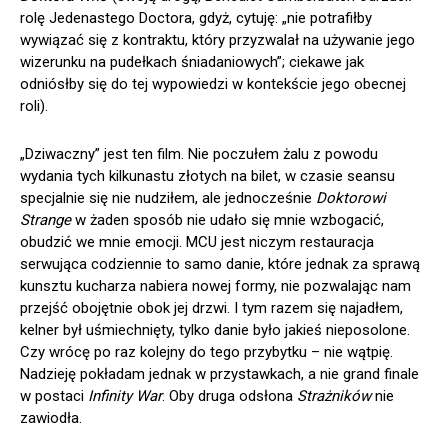
rolę Jedenastego Doctora, gdyż, cytuję: „nie potrafiłby
wywiązać się z kontraktu, który przyzwalał na używanie jego
wizerunku na pudełkach śniadaniowych”; ciekawe jak
odniósłby się do tej wypowiedzi w kontekście jego obecnej
roli).
„Dziwaczny” jest ten film. Nie poczułem żalu z powodu
wydania tych kilkunastu złotych na bilet, w czasie seansu
specjalnie się nie nudziłem, ale jednocześnie
Doktorowi
Strange
w żaden sposób nie udało się mnie wzbogacić,
obudzić we mnie emocji. MCU jest niczym restauracja
serwująca codziennie to samo danie, które jednak za sprawą
kunsztu kucharza nabiera nowej formy, nie pozwalając nam
przejść obojętnie obok jej drzwi. I tym razem się najadłem,
kelner był uśmiechnięty, tylko danie było jakieś nieposolone.
Czy wrócę po raz kolejny do tego przybytku – nie wątpię.
Nadzieję pokładam jednak w przystawkach, a nie grand finale
w postaci
Infinity War
. Oby druga odsłona
Strażników
nie
zawiodła.