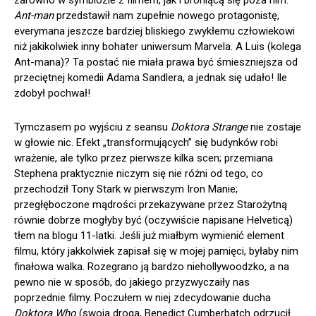
Ant-man
przedstawił nam zupełnie nowego protagonistę,
everymana jeszcze bardziej bliskiego zwykłemu człowiekowi
niż jakikolwiek inny bohater uniwersum Marvela. A Luis (kolega
Ant-mana)? Ta postać nie miała prawa być śmieszniejsza od
przeciętnej komedii Adama Sandlera, a jednak się udało! Ile
zdobył pochwał!
Tymczasem po wyjściu z seansu
Doktora Strange
nie zostaje
w głowie nic. Efekt „transformujących” się budynków robi
wrażenie, ale tylko przez pierwsze kilka scen; przemiana
Stephena praktycznie niczym się nie różni od tego, co
przechodził Tony Stark w pierwszym Iron Manie;
przegłęboczone mądrości przekazywane przez Starożytną
równie dobrze mogłyby być (oczywiście napisane Helveticą)
tłem na blogu 11-latki. Jeśli już miałbym wymienić element
filmu, który jakkolwiek zapisał się w mojej pamięci, byłaby nim
finałowa walka. Rozegrano ją bardzo niehollywoodzko, a na
pewno nie w sposób, do jakiego przyzwyczaiły nas
poprzednie filmy. Poczułem w niej zdecydowanie ducha
Doktora Who
(swoją drogą, Benedict Cumberbatch odrzucił