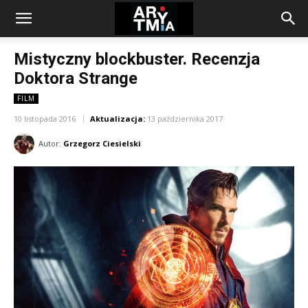
arytmia.eu
Mistyczny blockbuster. Recenzja
Doktora Strange
FILM
10 listopada 2016
Aktualizacja:
13 października 2017
Autor:
Grzegorz Ciesielski