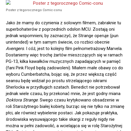
Poster z tegorocznego Comic-conu
Jako że mamy do czynienia z solowym filmem, zabraknie tu
superbohaterów z poprzednich odsłon MCU. Zostają oni
jednak wspomnieni, by zaznaczyć, że Strange operuje (pun
unintended) w tym samym świecie, co rozbici obecnie
Avengers
. I cóż, jest to kolejny film pełnometrażowy Marvela.
Dostaniemy więc trochę żartów mieszczących się w ramach
PG-13, kilka kawałków muzycznych zapadających w pamięć
(fani Pink Floyd będą zadowoleni). Miałem małe obawy co do
wyboru Cumberbatcha, bojąc się, że przez większą część
seansu będę widział po prostu strzelającego iskrami
Sherlocka w przydługich szatach. Benedict nie potrzebował
jednak wiele czasu, by przekonać mnie, że jest godny miana
Doktora Strange
. Swego czasu krytykowano obsadzenie w
roli Starożytnego białej kobiety, burząc się nie tylko na zmianę
płci, ale również wybielenie postaci. Jak pokazuje praktyka,
środowiska wysuwającego takie skargi z reguły nigdy nie
można w pełni zadowolić, a wcielająca się w rolę Starożytnej