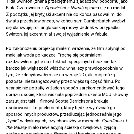
Tilda Swinton (znana przeciętnemu zjadaczowi popcornu jako
Biała Czarownica z
Opowieści z Narnii
) spisała się na medal.
Z początku jej brytyjski akcent nie do końca pasował mi do
świata przedstawionego; w końcu sam Cumberbatch wyzbył
się dla swojej roli anglosaskiej mowy. Jednak w przypadku
Swinton, jej akcent miał swojej wyjaśnienie w fabule.
Po zakończeniu projekcji miałem wrażenie, że film spłynął po
mnie jak woda po kaczce. Trochę się pośmiałem,
rozdziawiłem gębę na efektach specjalnych (lecz nie tak
bardzo jak większość widzów, wina leży prawdopodobnie w
tym, że zdecydowałem się na wersję 2D), ale mój mózg
pozostał niezaangażowany przez większą część filmu. Po
seansie nie potrafię w żaden sposób zarekomendować tego
obrazu osobie, która widziała poprzednie części MCU. Główny
zarzut jest taki – filmowi Scotta Derricksona brakuje
osobowości. Tego elementu, który będzie wyróżniać go
spośród innych produktów, przedłużając jednocześnie jego
„życie” w dyskusjach, czy chociażby w memach.
Guardians of
the Galaxy
miało rewelacyjną ścieżkę dźwiękową, żyjącą
zarówno w symbiozie z filmem, jak i broniącą się poza nim.