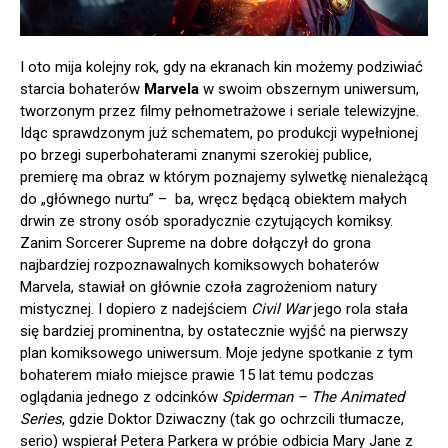
I oto mija kolejny rok, gdy na ekranach kin możemy podziwiać
starcia bohaterów
Marvela
w swoim obszernym uniwersum,
tworzonym przez filmy pełnometrażowe i seriale telewizyjne.
Idąc sprawdzonym już schematem, po produkcji wypełnionej
po brzegi superbohaterami znanymi szerokiej publice,
premierę ma obraz w którym poznajemy sylwetkę nienależącą
do „głównego nurtu” – ba, wręcz będącą obiektem małych
drwin ze strony osób sporadycznie czytujących komiksy.
Zanim Sorcerer Supreme na dobre dołączył do grona
najbardziej rozpoznawalnych komiksowych bohaterów
Marvela, stawiał on głównie czoła zagrożeniom natury
mistycznej. I dopiero z nadejściem
Civil War
jego rola stała
się bardziej prominentna, by ostatecznie wyjść na pierwszy
plan komiksowego uniwersum. Moje jedyne spotkanie z tym
bohaterem miało miejsce prawie 15 lat temu podczas
oglądania jednego z odcinków
Spiderman – The Animated
Series
, gdzie Doktor Dziwaczny (tak go ochrzcili tłumacze,
serio) wspierał Petera Parkera w próbie odbicia Mary Jane z